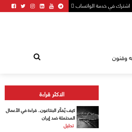
اشترك في خدمة الواتساب
ه وفنون
HOME
TAG
الاكثر قراءة
كيف يُفكّر البنتاغون.. قراءة في الأعمال
المحتملة ضد إيران
تحليل