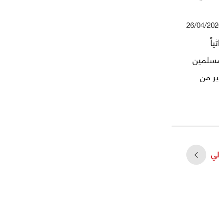
26/04/202
اً
لمسلمين
ير من
لي