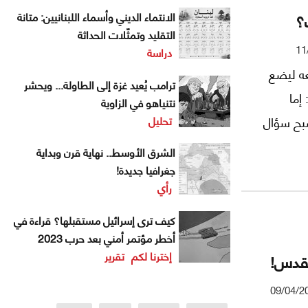
؟
الانتماء الديني وأسماء اللبنانيين: متانة
التقليد وتمثّلات الحداثة
11
دراسة
عه ليضع
ترامب يُعيد غزة إلى الطاولة... ويحشر
إما
نتنياهو في الزاوية
تحليل
صبح سؤال
الشرق الأوسط.. نهاية قرن وبداية
جغرافيا جديدة!
رأي
كيف ترى إسرائيل مستقبلها؟ قراءة في
أخطر مؤتمر أمني بعد حرب 2023
إخترنا لكم
تقرير
لقدس!
09/04/2