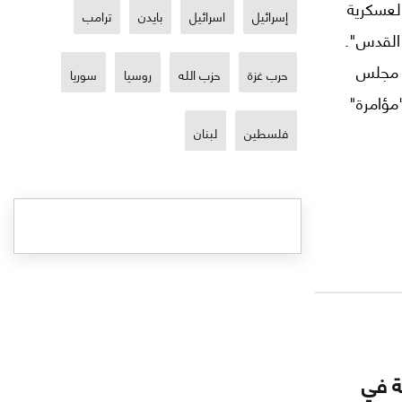
لعسكرية
إسرائيل
اسرائيل
بايدن
ترامب
 القدس".
في مجلس
حرب غزة
حزب الله
روسيا
سوريا
مؤامرة"
فلسطين
لبنان
ة في