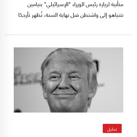
متأنية لزيارة رئيس الوزراء "الإسرائيلي" بنيامين
نتنياهو إلى واشنطن قبل نهاية السنة، تُظهر تأرجحًا
بين احتمالين: إمّا حصوله على ضوء أخضر لتوسيع
عدوانه على لبنان، أو الاكتفاء بما حقّقه على مدى
سنتين من الحرب والتوجه إلى استثمار وحماية
"إنجازاته". ولاستشراف أيّ من الاحتمالين هو الأكثر
ترجيحًا لا بد من قراءة الصورة الإقليمية والدولية.
تحليل