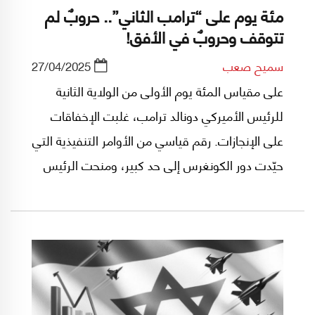
مئة يوم على “ترامب الثاني”.. حروبٌ لم
تتوقف وحروبٌ في الأفق!
سميح صعب
27/04/2025
على مقياس المئة يوم الأولى من الولاية الثانية
للرئيس الأميركي دونالد ترامب، غلبت الإخفاقات
على الإنجازات. رقم قياسي من الأوامر التنفيذية التي
حيّدت دور الكونغرس إلى حد كبير، ومنحت الرئيس
صلاحيات "ملكية"، وتحدٍ للجامعات والمحاكم وهدم
للبيروقراطية. وكاد الهوس بالتعريفات الجمركية،
الذي ارتد وبالاً على وول ستريت، أن يقود أميركا إلى
الهاوية بعيون مفتوحة.