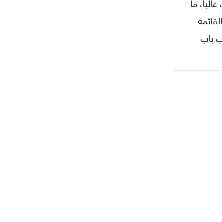
لباً، ما
لقائمة
ب باب
 سؤال
؟