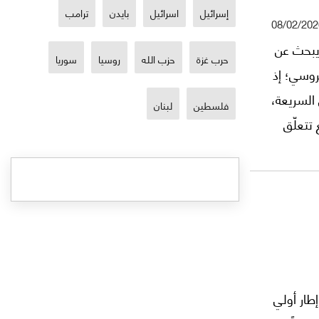
إسرائيل
اسرائيل
بايدن
ترامب
08/02/202
 يبحث عن
حرب غزة
حزب الله
روسيا
سوريا
روسي؛ إذ
السريعة،
فلسطين
لبنان
تتعلّق
نا أو
دولي
ا؟ وهو
 موقعها
إطار أولي