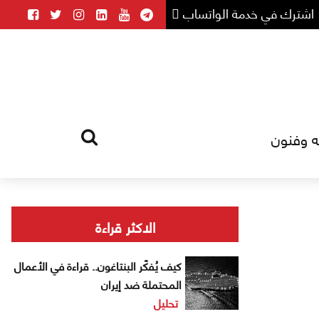
اشترك في خدمة الواتساب
ه وفنون
HOME
TAG
الاكثر قراءة
كيف يُفكّر البنتاغون.. قراءة في الأعمال
المحتملة ضد إيران
تحليل