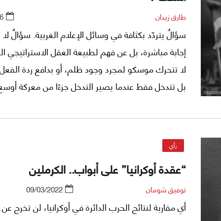
دولي لم يعد يحتمل المزيد من الاختلال.
طارق زيدان
6
سؤالٌ يتردّد بكثافة في وسائل الإعلام الغربية. سؤالٌ لا
إجابة مباشرة، بل عن فهم لطبيعة العقل الاستراتيجي ال
لا تتحرك موسكو لمجرد وجود ظلم، أو بدافع ردة الفعل 
بل تتدخل فقط عندما يصير التدخل جزءًا من معركة أوسع 
بإعادة رسم التوازنات الدولية، وليس فقط لإطفاء حريق ه
هناك. فالمسرح الشرق أوسطي بالنسبة إلى روسيا ليس
منفصلًا، بل هو فصل من فصول الصراع على النظام ال
رأي
نفسه. ومن هذه الزاوية، يُطرح سؤال: متى تتدخل روسي
“عقدة أوكرانيا” على أبواب.. الكرملين
سؤال أدقّ وأخطر: متى ترى موسكو أن غيابها بات يُهدّد
في الخريطة الكبرى للعالم؟
توفيق شومان
09/03/2022
أي مقاربة لنتائج الحرب الدائرة في أوكرانيا، لن تخرج عن 