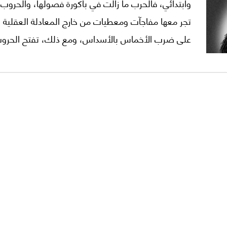
وابتدائي، فالحرب ما زالت في باكورة فصولها، والحروب، غا
تجر معها مفاجآت ومعطيات من خارج المعادلة العقلية ا
على ضرب الأخماس بالأسداس، ومع ذلك، تفتح الحرو
التحريض على إجراء مقارنات بينها، خصوصا حين يرافقها
كبير: هل يمكن أن يخطىء أصحاب العقول الإستراتيجية