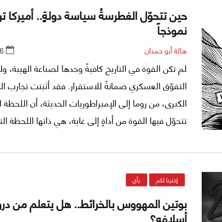
حين تتحوّل الغطرسةُ سياسة دولةٍٍ.. أميركا ت
نموذجاً
هالة أبو حمدان
6
لم تكن القوة في التاريخ كافيةً وحدها لصناعة الهيبة، ول
التفوّق العسكري ضمانةً للاستقرار. فقد أثبتت تجارب ال
الكبرى، من روما إلى الإمبراطوريات الحديثة، أن اللحظة ا
تتحوّل فيها القوة من أداةٍ إلى غاية، هي ذاتها اللحظة الت
فيها بالتآكل من الداخل. من هنا، لا يمكن قراءة سياسات 
ترامب بوصفها مجرد خيارات عابرة، بل كأعراض لخلل أع
فهم دور القوة وحدودها. خللٌ يجعل من الاخضاع والاس
إخترنا لكم
رأي
بديلاً عن الاستراتيجية، وهذا ما يضع العالم أمام معادلة
بوتين المهووس بالخرائط.. هل يتعلم من د
قوة عظمى تتصرف، دولياً، بلا ضوابط أخلاقية، في ظل
أسلافه؟