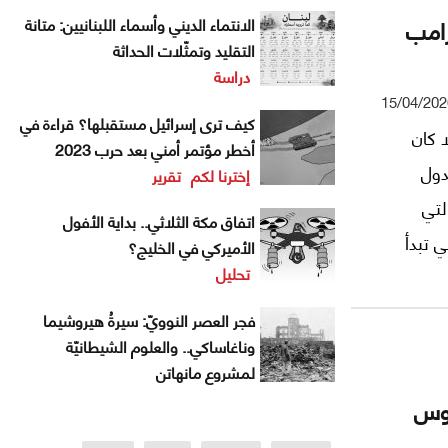
رامب
الانتماء الديني وأسماء اللبنانيين: متانة
التقليد وتمثّلات الحداثة
دراسة
15/04/202
كيف ترى إسرائيل مستقبلها؟ قراءة في
ا كان
أخطر مؤتمر أمني بعد حرب 2023
دول
إخترنا لكم
تقرير
لتي
اتفاق مكة الثلاثي.. بداية الأفول
ي تبدأ
الأميركي في الخليج؟
تحليل
دونالد
مق في
فجر العصر النوويّ: سيرةُ هيروشيما
تعراض
وناغاساكي.. والعلوم الشيطانيّة
لمشروع مانهاتن
 خطيرة:
روس
 نظام