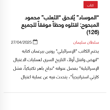
كتاب
“الموساد” يُلاحق “الثعلب” محمود
المبحوح: اقتلوه وحظاً موفقاً للجميع
(126)
سلطان سليمان
27/04/2025
يختم الكاتب "الإسرائيلي" رونين بيرغمان كتابه
"انهض واقتل أولاً، التاريخ السري لعمليات الاغتيال
الإسرائيلية" بفصل عنوانه "نجاح باهر تكتيكياً، فشل
كارثي استراتيجياً"، يتحدث فيه عن عملية اغتيال
القيادي في حركة "حماس" محمود المبحوح في
مدينة دبي الإماراتية، ويروي كيف أن العملية التي
نُفذت بسهولة سرعان ما تحولت إلى كارثة مع