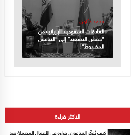
محمد حنّاوي
العلاقات السعودية–الإيرانية من
“خفض التصعيد” إلى “التنافس
المضبوط”!
الاكثر قراءة
كيف يُفكّر البنتاغون.. قراءة في الأعمال المحتملة ضد