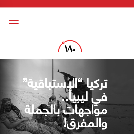
تركيا “الإستباقية”
في ليبيا..
مواجهات بالجملة
والمفرق!