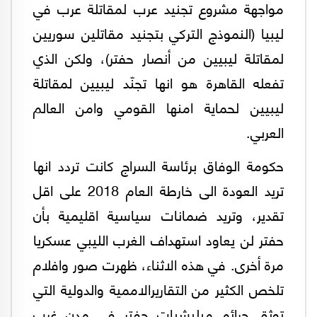
مواجهة مشروع تجنيد عرب لمقاتلة عرب في
ليبيا (النموذج التركي بتجنيد مقاتلين سوريين
لمقاتلة ليبيين من أنصار حفتر)، ولكن الذي
تفعله القاهرة هو انها تجنّد ليبيين لمقاتلة
ليبيين لحماية امنها القومي وامن العالم
العربي.
حكومة الوفاق برئاسة السراج كانت تردد انها
تريد العودة الى خارطة العام 2018 على اقل
تقدير، وتريد ضمانات سياسية اقليمية بأن
حفتر لن يعاود استهداف الغرب الليبي عسكريا
مرة أخرى. في هذه الاثناء، ظهرت صور وافلام
تلخص الكثير من التقاريرالاممية والدولية التي
توثق جرائم ميليشيات حفتر في مدن غرب