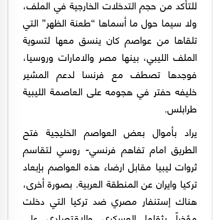
للتأكد من حجم التدخلات الخارجية في الملف،
ولا سيما حول ما أسماها “طعنة الظهر” التي
تلقاها من عواصم كان ينسق معها لتسوية
الملف الليبي، بينها مصر والامارات وروسيا،
فوجدها تصطف مع فرنسا لدعم المشير
خليفه حفتر في هجومه على العاصمة الليبية
طرابلس.
يراد بأموال بعض العواصم الخليجية فتح
الطريق امام تفاهم فرنسي- روسي لتقاسم
ثروات ليبيا مقابل ارضاء هذه العواصم بإبعاد
تركيا وايران عن المنطقة العربية. بصورة أخرى،
هناك إستنفار مصري ضد تركيا التي دخلت
مؤخراً بثقلها العسكري والاقتصادي على