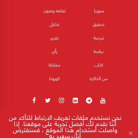
سوريا
ثقافه وفنون
تحقيق
تحليل
ترجمة
تقرير
دراسة
رأي
كتاب
مقابلة
من الذاكرة
كورونا
نحن نستخدم ملفات تعريف الارتباط للتأكد من
180POST جميع الحقوق محفوظة 2026
أننا نقدم لك أفضل تجربة على موقعنا. إذا
واصلت استخدام هذا الموقع ، فسنفترض
أنك سعيد به