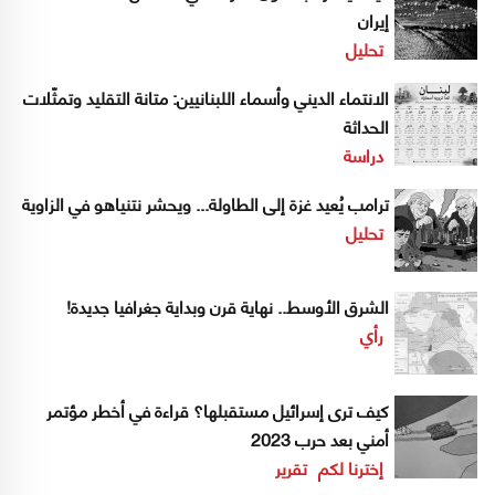
إيران
تحليل
الانتماء الديني وأسماء اللبنانيين: متانة التقليد وتمثّلات
الحداثة
دراسة
ترامب يُعيد غزة إلى الطاولة... ويحشر نتنياهو في الزاوية
تحليل
الشرق الأوسط.. نهاية قرن وبداية جغرافيا جديدة!
رأي
كيف ترى إسرائيل مستقبلها؟ قراءة في أخطر مؤتمر
أمني بعد حرب 2023
إخترنا لكم
تقرير