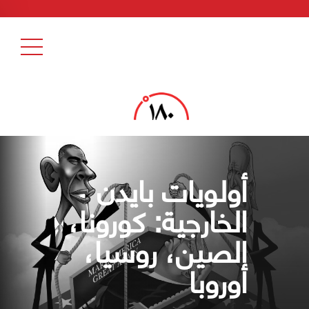
أولويات بايدن
الخارجية: كورونا،
الصين، روسيا،
أوروبا