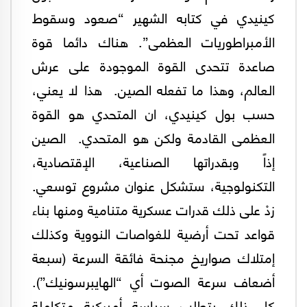
كينيدي في كتابه الشهير “صعود وسقوط
الأمبراطوريات العظمى”. هناك دائما قوة
صاعدة تتحدى القوة الموجودة على عرش
العالم، وهذا ما تفعله الصين. هذا لا يعني،
حسب بول كينيدي، ان المتحدي هو القوة
العظمى القادمة ولكن هو المتحدي. الصين
إذاً وبقدراتها الصناعية، الإقتصادية،
التكنولوجية، ستشكل عنوان مشروع توسعي.
زدْ على ذلك قدرات عسكرية متنامية ومنها بناء
قواعد تحت أرضية للغواصات النووية وكذلك
إمتلاك صواريخ مجنحة فائقة السرعة (سبعة
أضعاف سرعة الصوت أي “الهايبرسونيك”).
كل ذلك يتطلب سياسة أميركية متكاملة