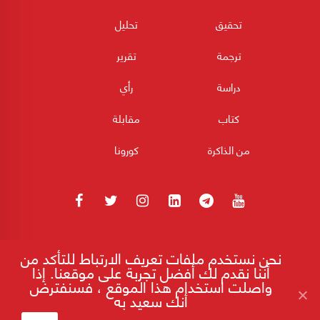
تحقيق
تحليل
ترجمة
تقرير
دراسة
رأي
كتاب
مقابلة
من الذاكرة
كورونا
180POST جميع الحقوق محفوظة 2026
نحن نستخدم ملفات تعريف الارتباط للتأكد من
أننا نقدم لك أفضل تجربة على موقعنا. إذا
واصلت استخدام هذا الموقع ، فسنفترض
أنك سعيد به
إقرأ على موقع 180
هيكل، أوباما، "الهضبة الإيرانية" والبيت
الأبيض