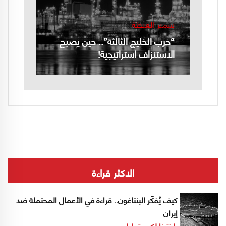
سمير العيطة
“حرب الخليج الثالثة”.. حين يصبح
الاستنزاف استراتيجية!
الاكثر قراءة
كيف يُفكّر البنتاغون.. قراءة في الأعمال المحتملة ضد
إيران
إخترنا لكم
تحليل