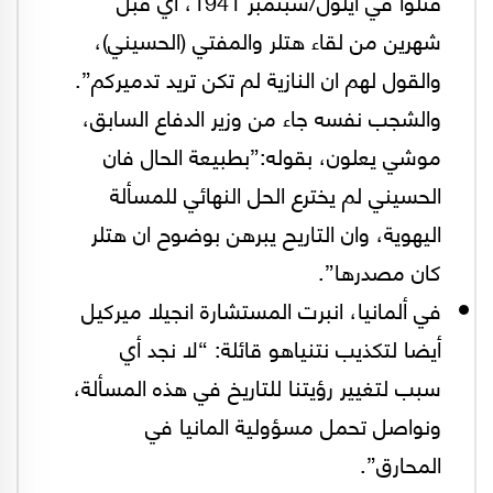
قتلوا في أيلول/سبتمبر 1941، أي قبل
شهرين من لقاء هتلر والمفتي (الحسيني)،
والقول لهم ان النازية لم تكن تريد تدميركم”.
والشجب نفسه جاء من وزير الدفاع السابق،
موشي يعلون، بقوله:”بطبيعة الحال فان
الحسيني لم يخترع الحل النهائي للمسألة
اليهوية، وان التاريح يبرهن بوضوح ان هتلر
كان مصدرها”.
في ألمانيا، انبرت المستشارة انجيلا ميركيل
أيضا لتكذيب نتنياهو قائلة: “لا نجد أي
سبب لتغيير رؤيتنا للتاريخ في هذه المسألة،
ونواصل تحمل مسؤولية المانيا في
المحارق”.