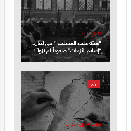
نضال خالد
“هيئة علماء المسلمين” في لبنان..
“إسلام الأزمات” صعوداً ثم نزولاً!
رأي
طليع كمال حمدان