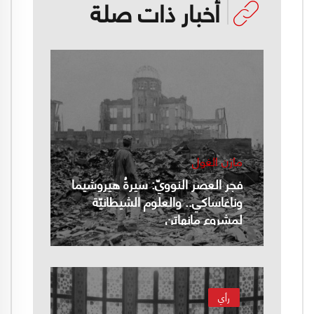
أخبار ذات صلة
مازن الغول
فجر العصر النوويّ: سيرةُ هيروشيما
وناغاساكي.. والعلوم الشيطانيّة
لمشروع مانهاتن
رأي