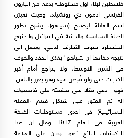
فلسطين لبناء اول مستوطنة بدعم من البارون
الفرنسي ادمون دي روتشيلد، وحيث تَعَبرَن
اسم العائلة ليصبح (نتنياهو)، يشرح تطور
الحياة السياسية والدينية في اسرائيل والجنوح
المضطرد صوب التطرف الديني. ويصل الى
نتيجة مفادها أن نتنياهو “يغذي الحقد والخوف
في الشرق الاوسط، ولا يتراجع أمام أكبر
الكذبات حتى ولو قُبض عليه وهو يغرر بالناس.
فهو ادعى مثلا على صفحته على فايسبوك
انه تم العثور على شيكل قديم (العملة
الاسرائيلية) في احدى مستوطنات الضفة
الغربية في العام 1917 وقال ان هذا
الاكتشاف الرائع “هو برهان على العلاقة