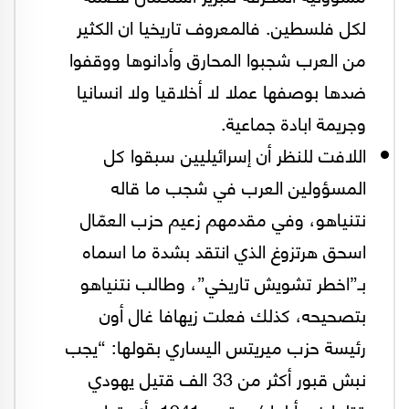
لكل فلسطين. فالمعروف تاريخيا ان الكثير
من العرب شجبوا المحارق وأدانوها ووقفوا
ضدها بوصفها عملا لا أخلاقيا ولا انسانيا
وجريمة ابادة جماعية.
اللافت للنظر أن إسرائيليين سبقوا كل
المسؤولين العرب في شجب ما قاله
نتنياهو، وفي مقدمهم زعيم حزب العمّال
اسحق هرتزوغ الذي انتقد بشدة ما اسماه
بـ”اخطر تشويش تاريخي”، وطالب نتنياهو
بتصحيحه، كذلك فعلت زيهافا غال أون
رئيسة حزب ميريتس اليساري بقولها: “يجب
نبش قبور أكثر من 33 الف قتيل يهودي