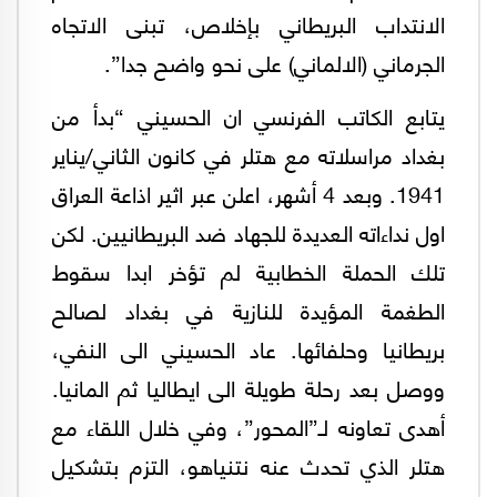
الانتداب البريطاني بإخلاص، تبنى الاتجاه
الجرماني (الالماني) على نحو واضح جدا”.
يتابع الكاتب الفرنسي ان الحسيني “بدأ من
بغداد مراسلاته مع هتلر في كانون الثاني/يناير
1941. وبعد 4 أشهر، اعلن عبر اثير اذاعة العراق
اول نداءاته العديدة للجهاد ضد البريطانيين. لكن
تلك الحملة الخطابية لم تؤخر ابدا سقوط
الطغمة المؤيدة للنازية في بغداد لصالح
بريطانيا وحلفائها. عاد الحسيني الى النفي،
ووصل بعد رحلة طويلة الى ايطاليا ثم المانيا.
أهدى تعاونه لـ”المحور”، وفي خلال اللقاء مع
هتلر الذي تحدث عنه نتنياهو، التزم بتشكيل