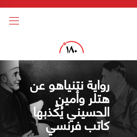
رواية نتنياهو عن
هتلر وأمين
الحسيني يُكّذبها
كاتب فرنسي