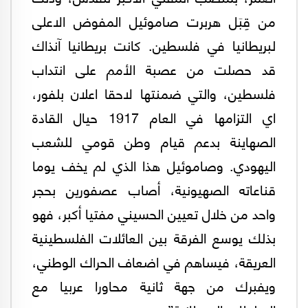
من قِبَل هربرت صاموئيل المفوض الاعلى
لبريطانيا في فلسطين. كانت بريطانيا آنذاك
قد حصلت من عصبة الأمم على انتداب
فلسطين، والتي ضمنتها لاحقا اعلان بلفور،
اي التزامها في العام 1917 حيال القادة
الصهاينة بدعم قيام وطن قومي للشعب
اليهودي. وصاموئيل هذا الذي لم يخف يوما
قناعاته الصهيونية، أصاب عصفورين بحجر
واحد من خلال تعيين الحسيني مفتيا أكبر، فهو
بذلك يوسع الفرقة بين العائلات الفلسطينية
العريقة، فيساهم في اضعاف الحراك الوطني،
ويفبرك من جهة ثانية محاورا عربيا مع