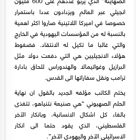
الصهاينة” الذي يربو عددهم على 600 مليون
انجيلي عبر العالم ويزدادون عددا باستمرار
خصوصا في اميركا اللاتينية صاروا اكثر اهمية
بالنسبة له من المؤسسات اليهودية في الخارج
والتي غالبا ما تكيل له الانتقاد. فضغوط
هؤلاء الانجيليين هي التي دفعت دولا مثل
البرازيل وغواتيمالا والهندوراس للحاق بادارة
ترامب ونقل سفاراتها الى القدس.
يختم الكاتب مؤلفه الجديد بالقول ان نهاية
الحلم الصهيوني “هي صنيعة نتنياهو، تتغذى
بالغاء كل اشكال الانسانية، وبانكار الآخر
الفلسطيني، الذي يقود حتما الى انكار
الاسرائيلي الآخر واليهودي الآخر”.