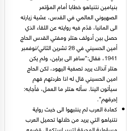
بنيامين نتنياهو خطابا أمام المؤتمر
الصهيوني العالمي في القدس، عشية زيارته
الى المانيا، قدّم فيه روايته عن اللقاء الذي
حصل بين أدولف هتلر ومفتي القدس الحاج
أمين الحسيني في 28 تشرين الثاني/نوفمبر
1941، فقال:”سافر الى برلين، ولم يكن
هتلر آنذاك يريد تصفية اليهود، لكن الحاج
امين الحسيني قال له اذا طردتهم فهم
سيأتون الينا. سأله هتلر ما العمل، فأجابه:
إحرقهم”.
كعادة العرب لم ينتبهوا الى خبث رواية
نتنياهو التي يريد من خلالها تحميل العرب
مسؤولية المحرقة لتبرير استكمال قضمه