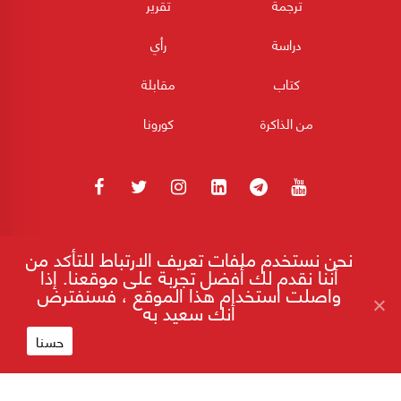
ترجمة
تقرير
دراسة
رأي
كتاب
مقابلة
من الذاكرة
كورونا
180POST جميع الحقوق محفوظة 2026
نحن نستخدم ملفات تعريف الارتباط للتأكد من
أننا نقدم لك أفضل تجربة على موقعنا. إذا
واصلت استخدام هذا الموقع ، فسنفترض
أنك سعيد به
إقرأ على موقع 180
"فورين أفيرز": تكاليف باهظة للعلاقة
الإستثنائية بين تل أبيب وواشنطن!
حسنا