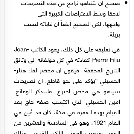
صحيح ان نتنياهو تراجع عن هذه التصريحات
لاحقا وسط الاعتراضات الكبيرة التي
واجهها، لكن الصحيح أيضاً أن غاياته ليست
بريئة.
في تعليقه على كل ذلك، يعود الكاتب Jean-
Pierre Filiu كعادته في كل مؤلفاته الى وثائق
التاريخ المحققة فيقول ان محضر لقاء هتلر-
الحسيني “يؤكد على نحو قاطع، ان تصريحات
نتنياهو هي محض اختراع. فلنتذكر الوقائع.
امين الحسيني الذي اكتسب صفة حاج بعد
القيام بهذه العمرة في مكة، كان قد عُين في
العام 1921، وهو في السادسة والعشرين من
العمر، بمنصب المفتي الأكبر للقدس، وذلك