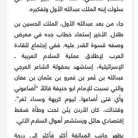
سلوك إبنه الملك عبدالله الأول وتفكيره.
جاء من بعد عبدالله الأول، الملك الحسين بن
طلال. الأخير إستعاد خطاب جده في معرض
وصفه قسوة القدر عليه. ففي إجتماع للقادة
العرب لإطلاق عملية السلام العربية ـ
الإسرائيلية، إستشهد بمقولة الشاعر العرجي
عبدالله بن عُمر بن عَمرو بن عثمان بن عفان
والتي نسبت للإمام ابو حنيفة قائلاً “أضاعوني
وأي فتى أضاعوا، ليوم كريهة وسداد ثغر”.
وقتذاك، كان الأردن يئن تحت وطأة ضغط
إقتصادي هائل ويستشعر أهوال السلام الآتي.
يظهر جانب المبالغة أكثر فأكثر إلى درجة