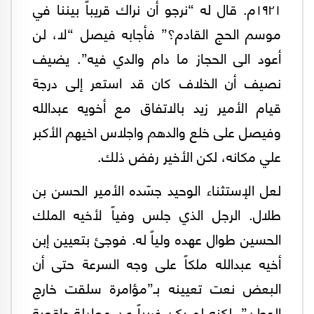
١٩٢١م. قال له “نرجو أن نراك قريباً بيننا في
موسم الحج القادم؟” فأجابه فيصل “لا، لن
أعود الى الحجاز ما دام والدي فيه”. يضيف
نصيف أن الخلاف كان قد استعر إلى درجة
قيام الأمير زيد بالاتفاق مع أخويه عبدالله
وفيصل على خلع والدهم واجلاس اخيهم الأكبر
علي مكانه، لكن الأخير رفض ذلك.
لعل الإستثناء الوحيد جسّده الأمير الحسن بن
طلال. الرجل الذي جلس وفياً لأخيه الملك
الحسين طوال عهده ولياً له. فوجئ بتعيين إبن
أخيه عبدالله ملكاً على وجه السرعة حتى أن
البعض نعت تعيينه بـ”مؤامرة سلقت خارج
الوطن”. لكنه لم يكن غريباً عن معادلة واقعية