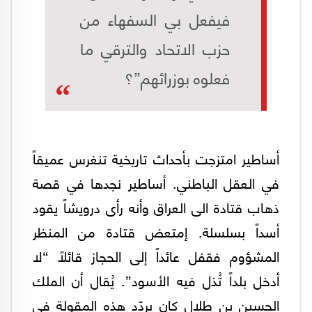
فيفعل بي السفهاء من
حزب الاتحاد والترقي ما
فعلوه بوزرائهم”؟
أساطير امتزجت بأحداث تاريخية تنغرس عميقاً
في العقل الباطني. أساطير نجدها في قصة
ذهاب قتادة الى العراق وأنه رأى درويشاً يقود
أسداً بسلسلة. إمتعض قتادة من المنظر
المشؤوم فقفل عائداً إلى الحجاز قائلاً “لا
أدخل بلداً تُذل فيه الأسود”. يُقال أن الملك
الحسين بن طلال كان يردّد هذه المقولة في