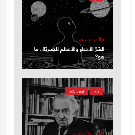
مالك أبو حمدان
السّرّ الأخطر والأعظم للبشريّة.. ما
هو؟
رأي
إخترنا لكم
طنوس شلهوب