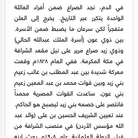
في الدم، نجد الصراع ضمن أفراد العائلة
الواحدة يتكرر عبر التاريخ. يخرج إلى العلن
متفجراً لكن سرعان ما يضبط ضمن الأسرة.
بين ذوي عون (أسرة الملك عبدالله الحالي)
وذوي زيد صراع مرير على نيل مقعد الشرافة
في مكة المكرمة. ففي العام ١٨٢٨م وقعت
معركة شديدة بين عبد المطلب بن غالب زعيم
بني زيد وبين قوات محمد بن عبد المعين زعيم
بني عون. ساعدت القوات المصرية محمداً
فانتصر على خصمه بني زيد ليصبح هو الحاكم.
عند تعيين الشريف الحسين بن على (والد عبد
الله مؤسس الأردن) في منصب الشرافة من
قبل الدولة العثمانية عام ١٩٠٨م بعث إبنه