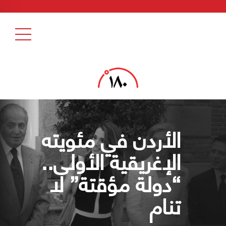
الأردن في مئويته
الإغريقية الأولى..
“دولة مؤقتة” لا
تنام