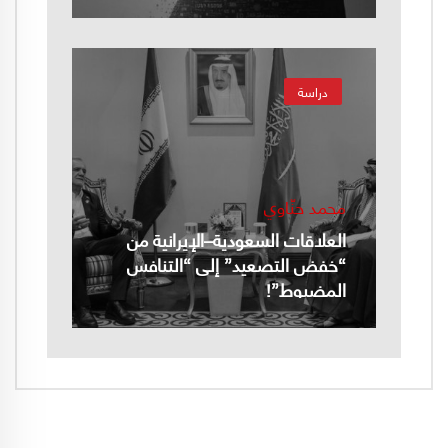
دراسة
محمد حنّاوي
العلاقات السعودية–الإيرانية من
“خفض التصعيد” إلى “التنافس
المضبوط”!