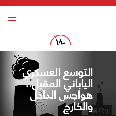
التوسع العسكري
الياباني المقبل..
هواجس الداخل
والخارج