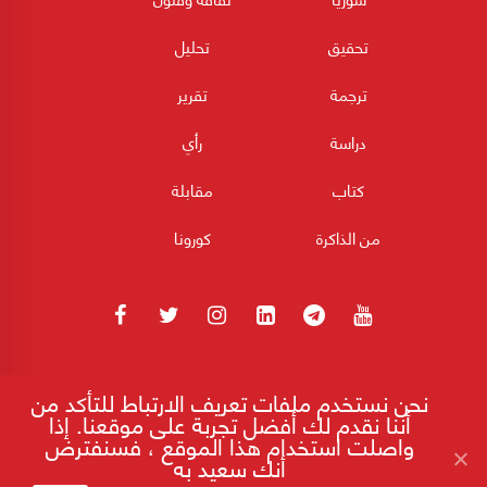
تحقيق
تحليل
ترجمة
تقرير
دراسة
رأي
كتاب
مقابلة
من الذاكرة
كورونا
180POST جميع الحقوق محفوظة 2026
نحن نستخدم ملفات تعريف الارتباط للتأكد من
أننا نقدم لك أفضل تجربة على موقعنا. إذا
واصلت استخدام هذا الموقع ، فسنفترض
أنك سعيد به
إقرأ على موقع 180
الصين واليابان.. تنافس استراتيجي متصاعد على