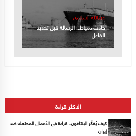
عبدالله السناوي
حادث دمياط.. الرسالة قبل تحديد
الفاعل
الاكثر قراءة
كيف يُفكّر البنتاغون.. قراءة في الأعمال المحتملة ضد
إيران