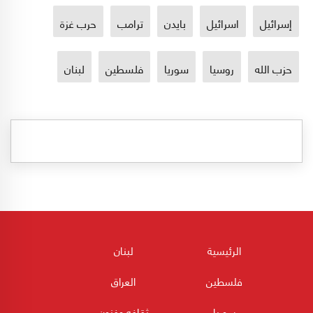
إسرائيل
اسرائيل
بايدن
ترامب
حرب غزة
حزب الله
روسيا
سوريا
فلسطين
لبنان
الرئيسية
لبنان
فلسطين
العراق
سوريا
ثقافه وفنون