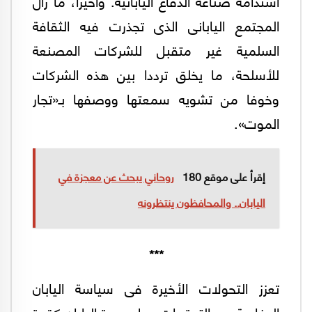
استدامة صناعة الدفاع اليابانية. وأخيرا، ما زال
المجتمع اليابانى الذى تجذرت فيه الثقافة
السلمية غير متقبل للشركات المصنعة
للأسلحة، ما يخلق ترددا بين هذه الشركات
وخوفا من تشويه سمعتها ووصفها بـ«تجار
الموت».
إقرأ على موقع 180
روحاني يبحث عن معجزة في
اليابان.. والمحافظون ينتظرونه
***
تعزز التحولات الأخيرة فى سياسة اليابان
الدفاعية من التوقعات حول عودة اليابان كقوة