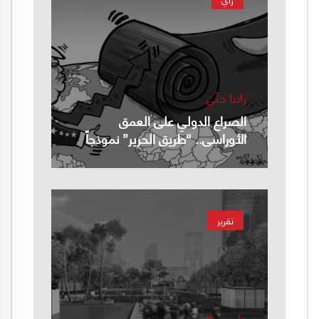
رانيا حتّي
الصراع الدولي على العمق
الأوراسي.. “طريق الحرير” نموذجاً
تقرير
داود رمال