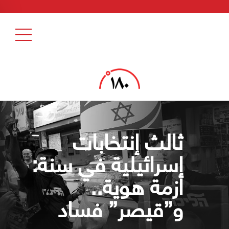
ثالث إنتخابات
إسرائيلية في سنة:
أزمة هوية..
و”قيصر” فساد