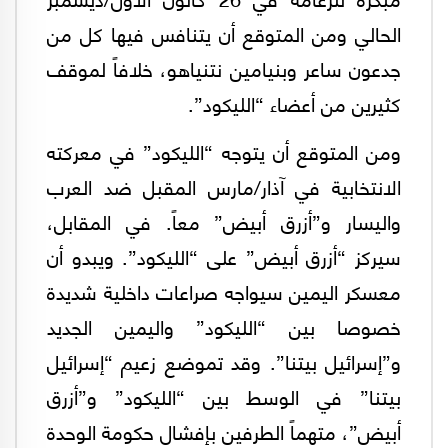
الحالي ومن المتوقع أن يتنافس فيها كل من
جدعون ساعر وبنيامين نتنياهو، خلافاً لموقف
كثيرين من أعضاء “الليكود”.
ومن المتوقع أن يتوجه “الليكود” في معركته
الانتخابية في آذار/مارس المقبل ضد العرب
واليسار و”أزرق أبيض” معاً. في المقابل،
سيركز “أزرق أبيض” على “الليكود”. ويبدو أن
معسكر اليمين سيواجه صراعات داخلية شديدة
خصوصا بين “الليكود” واليمين الجديد
و”إسرائيل بيتنا”. وقد تموضع زعيم “إسرائيل
بيتنا” في الوسط بين “الليكود” و”أزرق
أبيض”، متهماً الطرفين بإفشال حكومة الوحدة