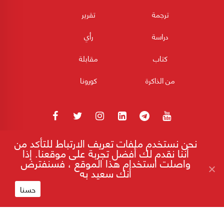
ترجمة
تقرير
دراسة
رأي
كتاب
مقابلة
من الذاكرة
كورونا
نحن نستخدم ملفات تعريف الارتباط للتأكد من
180POST جميع الحقوق محفوظة 2026
أننا نقدم لك أفضل تجربة على موقعنا. إذا
واصلت استخدام هذا الموقع ، فسنفترض
أنك سعيد به
أُمّةٌ لبنانية من.. طائفتين فقط!
إقرأ على موقع 180
حسنا