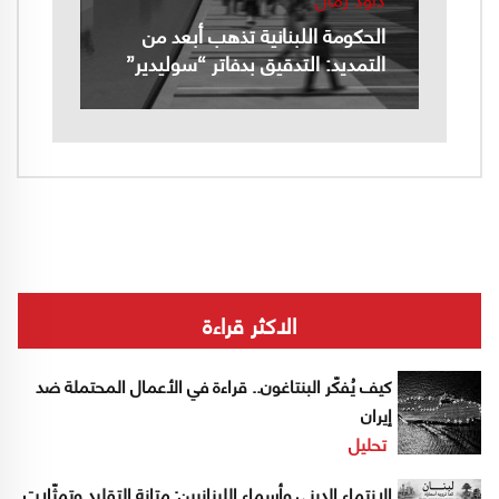
الحكومة اللبنانية تذهب أبعد من
التمديد: التدقيق بدفاتر “سوليدير”
الاكثر قراءة
كيف يُفكّر البنتاغون.. قراءة في الأعمال المحتملة ضد
إيران
تحليل
الانتماء الديني وأسماء اللبنانيين: متانة التقليد وتمثّلات