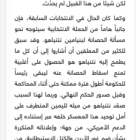
لكن شيئاً من هذا القبيل لم يحدُث.
وكما كان الحال في الانتخابات السابقة، فإن
جانباً هاماً من الحملة الانتخابية سيتوجه نحو
مسألة الحصانة لبنيامين نتنياهو. وقد سبق
للكثير من المعلقين أن أشاروا إلى أن كل ما
يطمح إليه نتنياهو هو الحصول على أغلبية
تمنع اسقاط الحصانة عنه ليبقى رئيساً
للحكومة أطول فترة ممكنة حتى أثناء المحاكمة
وقبل صدور الحكم النهائي. وربما لهذا السبب
صعّد نتنياهو من ميله لليمين المتطرف على
أمل توحيد هذا المعسكر خلفه عبر إستناده إلى
الدعم الأمريكي، من جهة؛ وإعلاناته المتكررة
بشأن ضم غور الأردن والكتل الاستيطانية، من