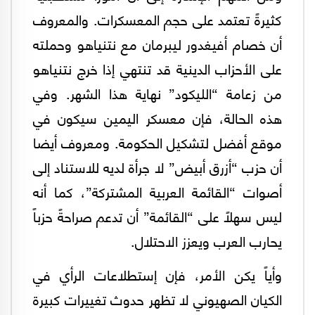
كثيرةً تعتمد على حجم المعسكرات. والمعروف
أن خصام أفيغدور ليبرمان مع نتنياهو وحملته
على الأحزاب الدينية قد تنتهي إذا خرج نتنياهو
من زعامة “الليكود” نهاية هذا الشهر. وفي
هذه الحالة، فإن معسكر اليمين سيكون في
موقع أفضل لتشكيل الحكومة. ومعروف أيضا
أن حزب “أزرق أبيض” لا جرأة لديه للاستناد إلى
أصوات “القائمة العربية المشتركة”، كما أنه
ليس سهلاً على “القائمة” أن تدعم صراحةً حزباً
يحارب العرب ويعزز الاحتلال.
وأياً يكن الأمر، فإن إستطلاعات الرأي في
الكيان الصهيوني لا تظهر حدوث تغييرات كبيرة