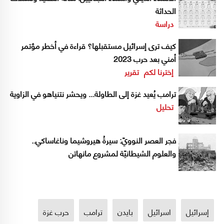
الحداثة
دراسة
كيف ترى إسرائيل مستقبلها؟ قراءة في أخطر مؤتمر
أمني بعد حرب 2023
إخترنا لكم
تقرير
ترامب يُعيد غزة إلى الطاولة... ويحشر نتنياهو في الزاوية
تحليل
فجر العصر النوويّ: سيرةُ هيروشيما وناغاساكي..
والعلوم الشيطانيّة لمشروع مانهاتن
إسرائيل
اسرائيل
بايدن
ترامب
حرب غزة