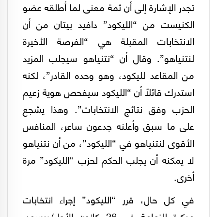
تجدر الإشارة إلى أن ثمة معنى لما أطلقه عضو
الكنيست من “الليكود” دافيد بيتان من أن
الانتخابات المقبلة هي “الفرصة الأخيرة
لنتنياهو”. وقال أن “نتنياهو سيجلب المزيد
من المقاعد لليكود، وهو وحده القادر”، لكنه
استدرك قائلاً أن “الليكود سيفحص هوية زعيم
الحزب وفق نتائج الانتخابات”. وهذا يشجع
على ما سبق وأعلنه جدعون ساعر، المنافس
الأقوى لنتنياهو في “الليكود”، من أن نتنياهو
لا يمكنه أن يجلب الحكم لحزب “الليكود” مرة
أخرى.
في كل حال، قرر “الليكود” إجراء انتخابات
مبكرة للزعامة في 26 كانون الأول/ديسمبر