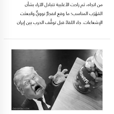
من اتجاه، ثم راحت الأغلبية تتبادل الآراء بشأن
المَهْرَب المناسب؛ ما وقع انفجارٌ نوويٌّ وانبعثت
الإشعاعات. جاء اللقاءُ قبل توقُّف الحرب بين إيران
والكيان المُحتل، وقد اتخذ الكلامُ طابعَ الهذر
والتنكيت وتعالت القهقهاتُ بما جاوزَ حجمَ المَخاوف
التي انتشرت في الأجواء؛ فما كان من أحد الرِّفاق
أصحاب الحِسِّ السَّاخر سوى أن أعلن عن لا مبالاته؛
دافعًا بالمثل الشعبيّ الشهير: "ضربوا الأعوَر على
عينه"؛ فهتف الباقون في صوت واحد: "قال خسرانه
خسرانه".