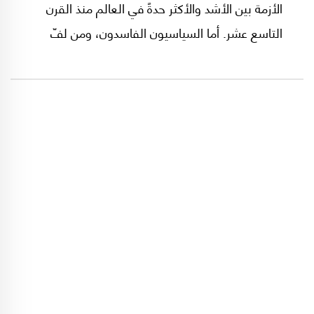
الأزمة بين الأشد والأكثر حدةً في العالم منذ القرن
التاسع عشر. أما السياسيون الفاسدون، ومن لفّ
لفهم من مصرفيين وتجار، فتحولوا إلى عصابات
ومافيات على مرأى ومسمع اللبنانيين والعالم.
كيف؟ ولماذا؟