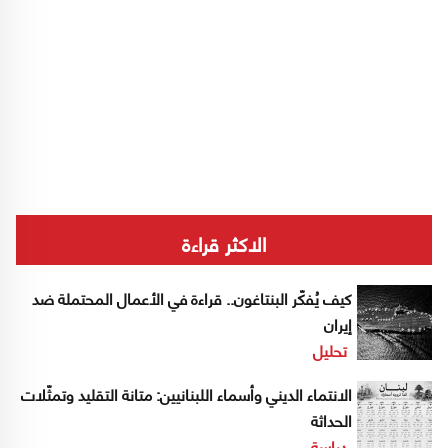
الاكثر قراءة
كيف يُفكّر البنتاغون.. قراءة في الأعمال المحتملة ضد
إيران
تحليل
الانتماء الديني وأسماء اللبنانيين: متانة التقليد وتمثّلات
الحداثة
دراسة