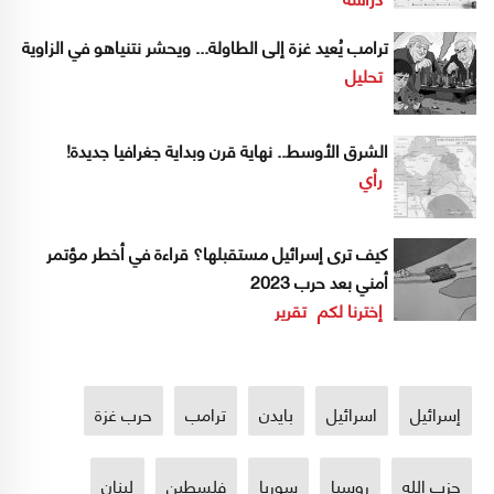
ترامب يُعيد غزة إلى الطاولة... ويحشر نتنياهو في الزاوية
تحليل
الشرق الأوسط.. نهاية قرن وبداية جغرافيا جديدة!
رأي
كيف ترى إسرائيل مستقبلها؟ قراءة في أخطر مؤتمر
أمني بعد حرب 2023
إخترنا لكم
تقرير
إسرائيل
اسرائيل
بايدن
ترامب
حرب غزة
حزب الله
روسيا
سوريا
فلسطين
لبنان