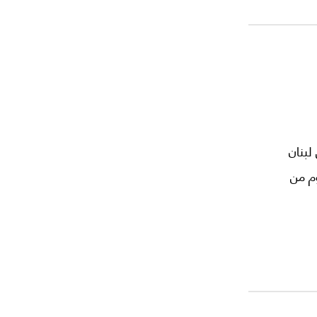
لبنان
وم من