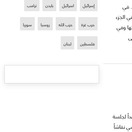
. في
إسرائيل
اسرائيل
بايدن
ترامب
ي الجزء
حرب غزة
حزب الله
روسيا
سوريا
تها وفي
ى
فلسطين
لبنان
مة في
ن كانون الثاني/يناير 2025، موعداً لجلسة
ي نقاشاً