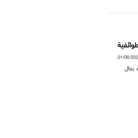
السلطة.
بقة عند
طوائفية
01/06/20
 يقال