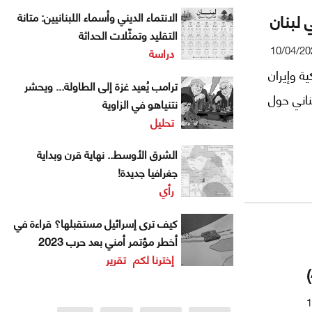
 لبنان
الانتماء الديني وأسماء اللبنانيين: متانة
التقليد وتمثّلات الحداثة
10/04/20
دراسة
ة وإيران
ترامب يُعيد غزة إلى الطاولة... ويحشر
ناني حول
نتنياهو في الزاوية
تحليل
الشرق الأوسط.. نهاية قرن وبداية
جغرافيا جديدة!
رأي
كيف ترى إسرائيل مستقبلها؟ قراءة في
أخطر مؤتمر أمني بعد حرب 2023
إخترنا لكم
تقرير
1