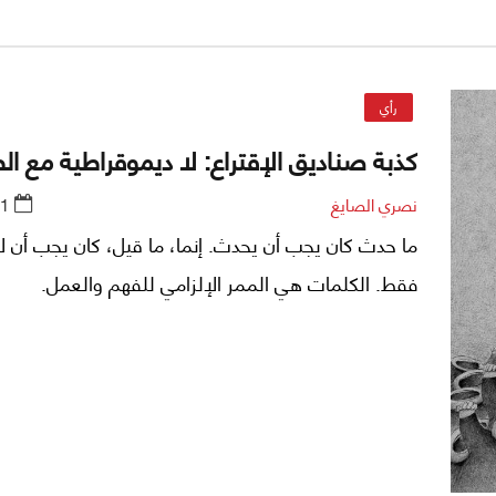
الحاكمة وأغلبها بطريق الإكراه. عنوان كل ذلك عشوائية 
هي عشوائية كما تبدو للمحكومين، وصادرة عن نوايا مس
الحكام.
رأي
كذبة صناديق الإقتراع: لا ديموقراطية مع ال
نصري الصايغ
21
ما حدث كان يجب أن يحدث. إنما، ما قيل، كان يجب أن لا
فقط. الكلمات هي الممر الإلزامي للفهم والعمل.