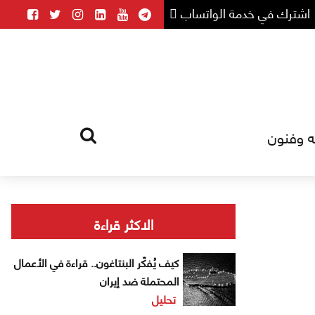
اشترك في خدمة الواتساب
ه وفنون
HOME
TAG
الاكثر قراءة
كيف يُفكّر البنتاغون.. قراءة في الأعمال
المحتملة ضد إيران
تحليل