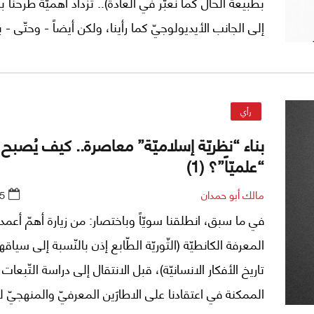
بطبيعة الحال كما نعبّر في العادة).. تزداد أهميّة طرحنا با
إلى الجانب الأيديولوجيّ كما رأينا، ولكن أيضاً - وحتّى - ب
إلى الجانب الأنطولوجيّ (أي الوجوديّ) نفسه وهذا ما يت
الاطار الكانطيّ المعتاد.
رأي
بناء “نظريّة إسلاميّة” معاصرة.. كيف يُصبح
“علميّاً”؟ (1)
مالك أبو حمدان
5
في ما سبق، انطلقنا سويّاً وباختصار: من زيارة أهمّ أعمدة
المعرفة الكانطيّة (الثّوريّة الطّابع إذن بالنّسبة إلى سيا
تاريخ الأفكار الانسانيّة)، قبل الانتقال إلى دراسة التّبعات
الممكنة في اعتقادنا على الاطارَين المعرفيّ والمنهجيّ ل