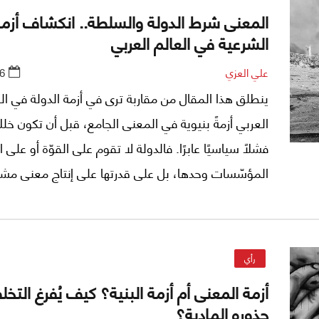
المعنى شرط الدولة والسلطة.. انكشاف أزم
الشرعية في العالم العربي
علي العزي
6
ينطلق هذا المقال من مقاربة ترى في أزمة الدولة في ال
العربي أزمةً بنيوية في المعنى الجامع، قبل أن تكون خللًا إ
فشلًا سياسيًا عابرًا. فالدولة لا تقوم على القوّة أو على ا
المؤسّسات وحدها، بل على قدرتها على إنتاج معنى مش
يمنح السلطة شرعيتها، ويحوّل الطاعة من خضوع قسري
قبول واعٍ، والانتماء من رابطة مفروضة إلى خيار جماعي 
للتبرير.
رأي
أزمة المعنى أم أزمة البنية؟ كيف يُفرغ التخ
جذوره المادية؟