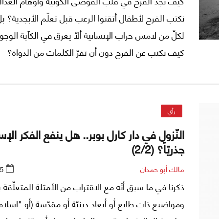
كيف نجد الفرح في قلب الفوضى الكونية وأوهام العدا
نكتب الفرح لأطفال أتقنوا الرعب قبل تعلّم الأبجدية؟ 
لكلّ من لامس خراب الإنسانية ألّا يغرق في الكآبة الوجو
كيف نكتب عن الفرح دون أن تفرّ الكلمات من الدواة؟
رأي
النّزول في دار كارل بوبر.. هل ينفع الفكر الإس
جذريّاً؟ (2/2)
مالك أبو حمدان
5
ذكرنا في ما سبق أنّه مع الاقتراب من الأمثلة المتعلّقة
ومواضيع ذات طابع أو أبعاد دينيّة أو مقدّسة (أو "اسلامي