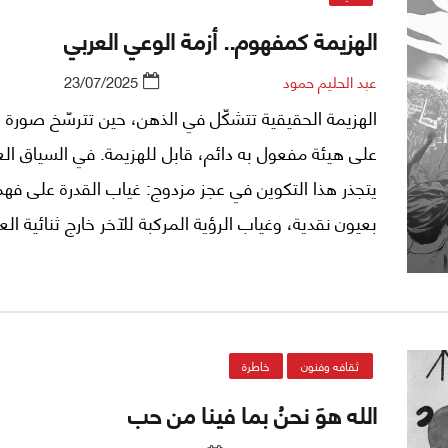
قفزة كُبرى بالنّسبة إلى عقلنا العلميّ/التّجريبيّ كبشر (
الهزيمة كمفهوم.. أزمة الوعي العربي
فقط الفلسفيّ البحت إن جاز التّعبير).
عبد الحليم حمود
23/07/2025
الهزيمة الحقيقية تتشكّل في الذهن، حين تترسّخ صورة ا
على هيئة مفعول به دائم، قابل للهزيمة. في السياق الع
يتجذر هذا التكوين في عجز مزدوج: غياب القدرة على فهم
بعيون نقدية، وغياب الرؤية المركبة للآخر خارج ثنائية الع
المخلّص. لا تدور المعركة حول الأرض فقط، بل حول الك
التي يُصاغ بها العقل العربي داخل شبكة من المفاهيم
المستوردة، والمرجعيات المعلّبة.
ثقافه وفنون
خاطرة
الله هوَ نحنُ بما فينا من حب