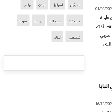
إسرائيل
اسرائيل
بايدن
ترامب
01/02/202
حت عنوان «أزمة
حرب غزة
حزب الله
روسيا
سوريا
»، يُقدّم
العربي
فلسطين
لبنان
الذي
لبابا
15/12/202