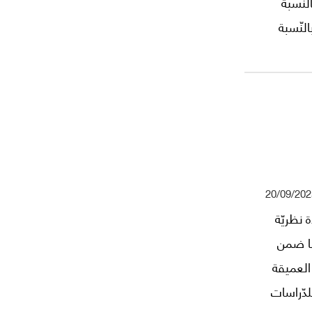
لنّسبة
النّسبة
خطّى
20/09/202
 نظريّة
قها ضمن
 العميقة
لدّراسات