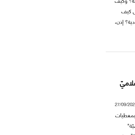
لة؟ وكيف
بل كيف
دية؟ إذن،
لاميّ
27/09/202
 بمعطيات
ّة"