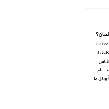
سنرى
ليست
يّ
لمان؟
25/08/2
كانط، لا
لأناس
نا أمام
ً وبكلّ ما
ُقٍ خطير
للذّهن
 تُشكّل