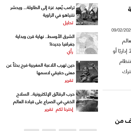
ة
ترامب يُعيد غزة إلى الطاولة... ويحشر
نتنياهو في الزاوية
تحليل
09/02/202
الشرق الأوسط.. نهاية قرن وبداية
عالم
جغرافيا جديدة!
داريًا أو
رأي
نتظام
حين تهرب اللاعبة المغربية فرح بحثاً عن
ترك
معنى حقيقي لاسمها
تقرير
 إلى
قابل
حرب الرقائق الإلكترونية.. السلاح
الخفي في الصراع على قيادة العالم
إخترنا لكم
تقرير
لف من