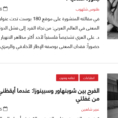
طنوس شلهوب
6
في مقالته المنشورة على موقع 180 بوست ت
المعنى في العالم العربي: من نجاة الفرد إلى فشل الدولة
د. علي العزي تشخيصاً فلسفياً لأحد أكثر مظاهر الانهيار 
حضوراً: فقدان المعنى بوصفه الإطار الأخلاقي والرمزي 
يمنح الفعل الإنساني اتجاهه وقيمته التاريخية.
انطباعات
ثقافه وفنون
الفرح بين شوبنهاور وسبينوزا: عندما أيقظني ا
من غفلتي
عبير شاهين
5