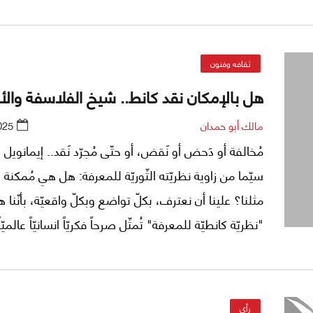
ذات الطّابع الاسلاميّ وما يُشبهها. أمّا في ما سيلي، ف
كيف أنّ النّظريّات والمفاهيم المناقشة في ما سبق.. 
بعيدةً عن حاجات - بل عن ضرورات - الواقع البحثيّ العمل
ثقافه وفنون
والملموس.. وربّما أبعد من ذلك.
هل بالإمكان نقد كانط.. شيخ الفلاسفة والأ
مالك أبو حمدان
025
مُخالفة أو دَحض أو نَقض، أو حتّى مُجرّد نَقد.. إيمانويل 
سيّما من زاوية نظريّته الثّوريّة للمعرفة: هل هي مُمكنة 
مثلنا؟ علينا أن نعترف، بكلّ تواضع وبكلّ واقعيّة، بأنّنا ه
"نظريّة كانطيّة للمعرفة" تُمثّل صرحاً فكريّاً انسانيّاً عالميّا
لهذه الكلمات من معانٍ خطيرة مُمكنة، وتُمثّل مُفترق طُر
أيضاً في تاريخ الفكر الإنسانيّ ككلّ، وتُمثّل تحدّياً عميقاً 
الانسانيّ وربّما للعقل الانسانيّ ككلّ أيضاً.. عدا عن كونها
رأي