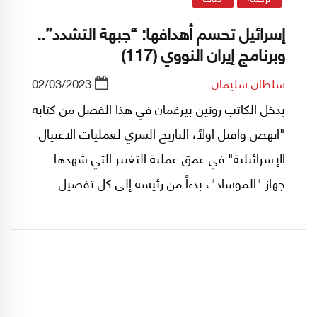
إسرائيل تحسم أهدافها: “جبهة التشدد”..
وبرنامج إيران النووي (117)
سلطان سليمان
02/03/2023
يدخل الكاتب رونين بيرغمان في هذا الفصل من كتابه
"انهض واقتل اولاً، التاريخ السري لعمليات الاغتيال
الإسرائيلية" في عمق عملية التغيير التي شهدها
جهاز "الموساد"، بدءاً من رئيسه إلى كل تفصيل
صغير في تركيبته وطبيعة المهام التي باتت توكل
الى عملائه، ويقع في صلبها وقف برنامج إيران
النووي منذ العام 2003.