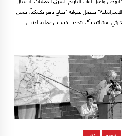
"انهض واقتل أولاً، التاريخ السري لعمليات الاغتيال
الإسرائيلية" بفصل عنوانه "نجاح باهر تكتيكياً، فشل
كارثي استراتيجياً"، يتحدث فيه عن عملية اغتيال
القيادي في حركة "حماس" محمود المبحوح في
مدينة دبي الإماراتية، ويروي كيف أن العملية التي
نُفذت بسهولة سرعان ما تحولت إلى كارثة مع
انكشاف أمر المنفذين.
ترجمة
كتاب