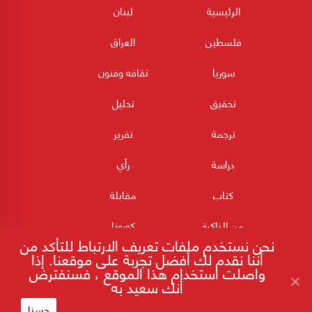
الرئيسية
لبنان
فلسطين
العراق
سوريا
ثقافه وفنون
تحقيق
تحليل
ترجمة
تقرير
دراسة
رأي
كتاب
مقابلة
من الذاكرة
كورونا
نحن نستخدم ملفات تعريف الارتباط للتأكد من
أننا نقدم لك أفضل تجربة على موقعنا. إذا
واصلت استخدام هذا الموقع ، فسنفترض
أنك سعيد به
حسنا