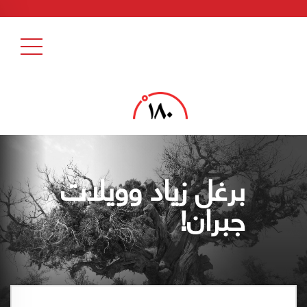
برغل زياد وويلات
جبران!