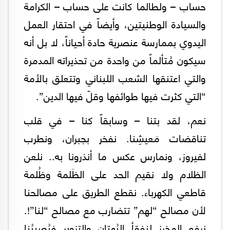
حساب – ولطالما كانت على حساب – الكرامة
والسيادة الوطنيتين، وأيضاً في احتقار العمل
اليدوي بممارسة عنصرية حادة أحياناً، لا بل أنه
سيكون مُتألماً من واحدة من تحذيراته المدمرة
والتي اعتنقها الشعب اللبناني وتتعلق بالأمة
“التي كثرت فيها طوائفها وقلّ فيها الدين”.
نعم، لقد بتنا – وسابقاً كنا – في قلب
تناقضات مَعيشِنا. نفخر بجبران، ونطرب
لفيروز، ونمارس عكس ما أنذرونا به.. نلعن
الظلام ولا نقيم الحد على الظَلمة وظُلمة
قاطعي الكهرباء. نقطع الطريق على مصالحنا
لأن مصالح “لهم” تتضارب مع مصالح “لنا”!.
نرفع المِخرز لنفقأ البُهتان والتزوير فيُصِيبُنا