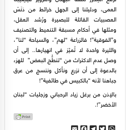
العمى، ودليلنا إلى الجهل خرائط من دَنَسْ
العصبيات القاتلة للبصيرة ورُشد العقل،
ومثلها في أحكام مسبقة التنميط والتصنيف
و”الفوقية”! فالزراعة “لهم”، والسياحة “لنا”،
والليرة واحدة لا تُميّز في انهيارها.. إلى أن
وصل عدم الاكتراث من “تنطُّح البعض” للهزء
بالدعوة إلى أن نزرع ونأكل وننسج من عرق
جباهنا لأنه “بالكبيس في طائفية”!
بالإذن من برغل زياد الرحباني وزجليات “لبنان
الأخضر”!.
Email
Facebook
Telegram
Twitter
WhatsApp