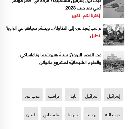
أمني بعد حرب 2023
إخترنا لكم
تقرير
ترامب يُعيد غزة إلى الطاولة... ويحشر نتنياهو في الزاوية
تحليل
فجر العصر النوويّ: سيرةُ هيروشيما وناغاساكي..
والعلوم الشيطانيّة لمشروع مانهاتن
إسرائيل
اسرائيل
بايدن
ترامب
حرب غزة
حزب الله
روسيا
سوريا
فلسطين
لبنان