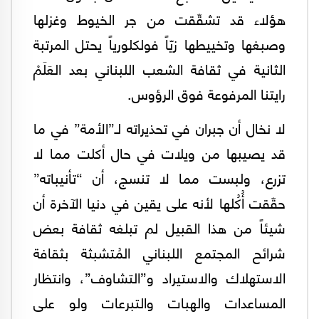
هؤلاء قد تشقّقت من جر الخيوط وغزلها
وصبغها وتخييطها زيّاً فولكلورياً يحتل المرتبة
الثانية في ثقافة الشعب اللبناني بعد العَلَمْ
رايتنا المرفوعة فوق الرؤوس.
لا نخال أن جبران في تحذيراته لـ”الأمة” في ما
قد يصيبها من ويلات في حال أكلت مما لا
تزرع، ولبست مما لا تنسج، أن “تأنيباته”
حقّقت أُكُلها لأنه على يقين في دنيا الآخرة أن
شيئاً من هذا القبيل لم تبلغه ثقافة بعض
شرائح المجتمع اللبناني المُتشبثة بثقافة
الاستهلاك والاستيراد و”التشاوف”، وانتظار
المساعدات والهبات والتبرعات ولو على