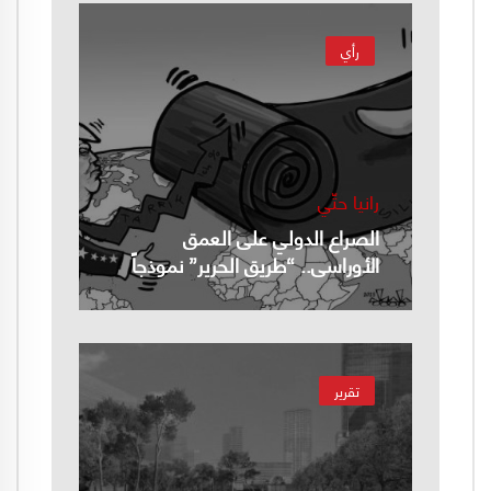
رأي
رانيا حتّي
الصراع الدولي على العمق
الأوراسي.. “طريق الحرير” نموذجاً
تقرير