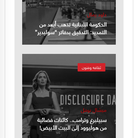
داود رمال
الحكومة اللبنانية تذهب أبعد من
التمديد: التدقيق بدفاتر “سوليدير”
ثقافه وفنون
ميشال نوفل
سبيلبرغ وترامب.. كائنات فضائية
من هوليوود إلى البيت الأبيض!