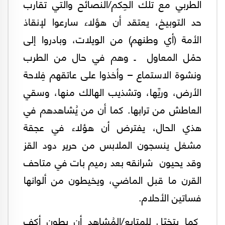
الطربي مع تلك الحِكم/النصائح والتي تقارب
حد التوبيخ، يعتقد أن هؤلاء سارعوا لإنقاذ
الأمة (أي وطنهم) من الويلات، وبادروا إلى
حمْل المعاول ـ وهم في حال من الطرب
ونشوة الاستماع – وأخذوا على عاتقهم فِلاحة
الأرض، وريِّها، وتشذيب الهالك منها، وسقي
العاطش من ترابها. كما أن من يُشاهدهم في
هذي الحال، يفترض أن هؤلاء في عجقة
مشغل ينسجون الملابس من حرير دود القز
وقد يحيون شرانقه بعد رميم بات في متاحف
القرن ما قبل الماضي، ويخيطون من ألوانها
فساتين الأحلام.
كما يتخيّل للمتابع/المُشاهد أن بطون أكف