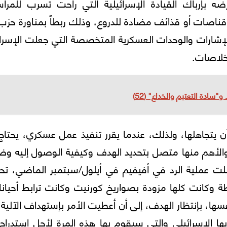
 بإرباك القيادة الإسرائيلية التي راحت تسرب للمراس
قناصات أو قذائف مضادة للدروع، وذلك ربطاً بمناورة حزب 
إشارات والوحدات العسكرية المتخصصة التي جعلت الإسرائ
خلاصات.
سادة التعتيم والخداع" (52)
ن يتجاهلها، ولذلك، عندما يقرر تنفيذ عمل عسكري، يحتاج
الأهم منها متصل بتحديد الهدف وكيفية الوصول إليه وض
صلت عملية الرد في أفيفيم في أيلول/سبتمبر الماضي، تح
 وكانت كلها مزودة بصواريخ كورنيت وكانت ترابط أحيانا
 بإنتظار الهدف، إلى أن أعطيت الأمر بإستهداف الآلية 
 الإسرائيلي والتي سيقوم بها هذه المرة لأجل إستدراج 