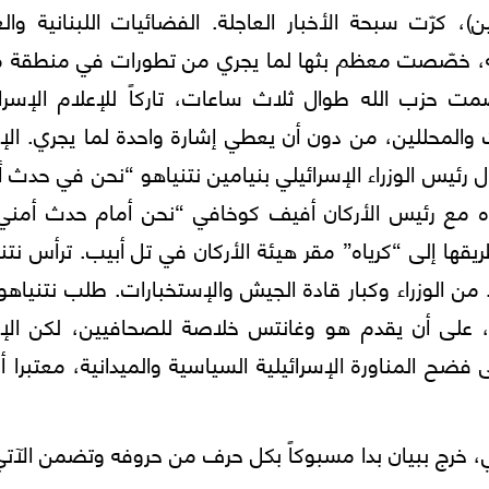
)، كرّت سبحة الأخبار العاجلة. الفضائيات اللبنانية والع
ب الله، خصّصت معظم بثها لما يجري من تطورات في منطقة م
مت حزب الله طوال ثلاث ساعات، تاركاً للإعلام الإسرائ
ات والمحللين، من دون أن يعطي إشارة واحدة لما يجري. الإ
رئيس الوزراء الإسرائيلي بنيامين نتنياهو “نحن في حدث 
ه مع رئيس الأركان أفيف كوخافي “نحن أمام حدث أمني 
قها إلى “كرياه” مقر هيئة الأركان في تل أبيب. ترأس نتن
 من الوزراء وكبار قادة الجيش والإستخبارات. طلب نتنياه
ام، على أن يقدم هو وغانتس خلاصة للصحافيين، لكن الإع
فضح المناورة الإسرائيلية السياسية والميدانية، معتبرا أ
يلي، خرج ببيان بدا مسبوكاً بكل حرف من حروفه وتضمن الآتي