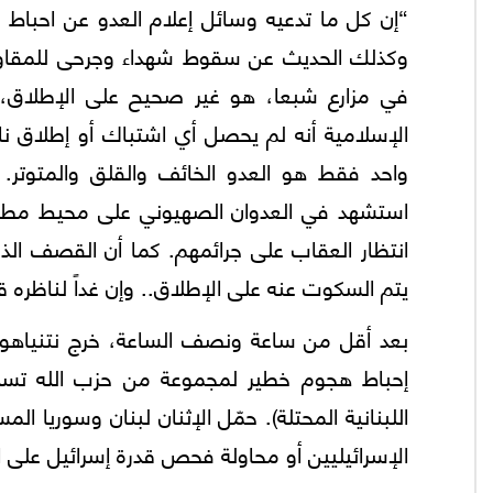
“إن كل ما تدعيه وسائل إعلام العدو عن احباط 
وكذلك الحديث عن سقوط شهداء وجرحى للمقاو
في مزارع شبعا، هو غير صحيح على الإطلاق، و
الإسلامية أنه لم يحصل أي اشتباك أو إطلاق ن
واحد فقط هو العدو الخائف والقلق والمتوتر.
استشهد في العدوان الصهيوني على محيط مطار د
انتظار العقاب على جرائمهم. كما أن القصف الذي
يتم السكوت عنه على الإطلاق.. وإن غداً لناظره ق
بعد أقل من ساعة ونصف الساعة، خرج نتنياهو و
إحباط هجوم خطير لمجموعة من حزب الله تسللت 
اللبنانية المحتلة). حمّل الإثنان لبنان وسوريا
الإسرائيليين أو محاولة فحص قدرة إسرائيل على ال