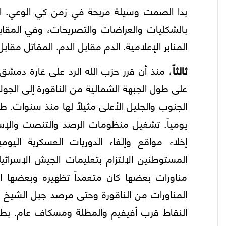
بدا الصمت وسيلة مربحة في زمن كي الوعي. الإس
بالشكليات والعراضات والتصريحات، وفي المقابل
المنابر الإعلامية. الدم مقابل الدم. المقاتل مقا
ثالثاً
، منذ أن قرر حزب الله الرد على غارة دمشق 
على طول الجبهة الشمالية من الناقورة إلى الجول
يومياً. تشغيل منظومات الرصد والتنصت والإس
إخلاء مواقع وإلغاء الدوريات العسكرية ا
المستوطنين الإلتزام بتعليمات الجيش الإسرائيل
مناورات بعضها كان متعمداً تظهيره وبعضها الآخر
المناورات من الناقورة وحتى مرصد جبل الشيخ أ
النقاط قرب أفيفيم والمطلة ومسكاف عام. بطبي