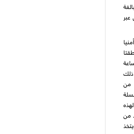
الغة
 عبر
منيا
طقتا
ً لها منذ سنوات. طيران حربي إستطلاعي ومسير بكثافة غير عادية وطوال 24 ساعة
ذلك
 من
لسلة
لهذه
 من
تخذ