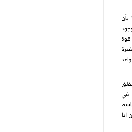
 بأن
جود
 قوة
قدرة
اعد
مقلق
 في
قاسم
 إذا