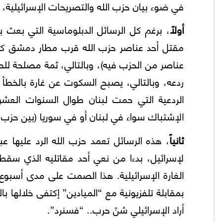
في ضوء بيان حزب الله والتصريحات الإسرائيلية، 
أولاً
، برغم كل الرسائل الدبلوماسية التي بعث به
مقتل أحد عناصر حزب الله قرب مطار دمشق كان 
عناصر من الحزب فيه)، وبالتالي، ثمة مصلحة للط
ردعه، وبالتالي، يصبح السكوت عن غارة بالخطأ ه
الردعية التي حمت لبنان طوال السنوات العشر
الإشتباك سواء في لبنان أو في سوريا (بين حزب ال
ثانياً
، هذه الرسائل تعمد حزب الله الرد عليها ع
لإسرائيل، بدءا من نعي أحد مقاتليه الذي سقط
الغارة الإسرائيلية. هذا الصمت على مدى أسبوع 
بمقابلة تلفزيونية مع “الميادين” إكتفى خلالها ب
أراد الإسرائيلي شنّ حرب.. “فسنرد”.