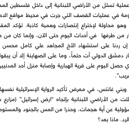
عملية تسلل من الأراضي اللبنانية إلى داخل فلسطين الم
مة في عمليات القصف التي جرت في محيط مواقع الاحت
هو محاولة لإختراع إنتصارات وهمية كاذبة. تؤكد المقا
ار من طرفها في أحداث اليوم حتى الآن، وإنما كان من 
 إن ردنا على استشهاد الأخ المجاهد علي كامل محسن ا
مشق الدولي آت حتماً، وما على الصهاينة إلا أن يبقوا
 حصل اليوم على قرية الهبارية وإصابة منزل أحد المدنيي
ريب”.
بني غانتس، في معرض تأكيد الرواية الإسرائيلية نفسها،
من الأراضي اللبنانية بإتجاه “ارض إسرائيل” (مزارع ش
 المسؤولية عن أية هجمات، وحذرا من المس بالجنود والمستو
رد. ماذا بعد؟