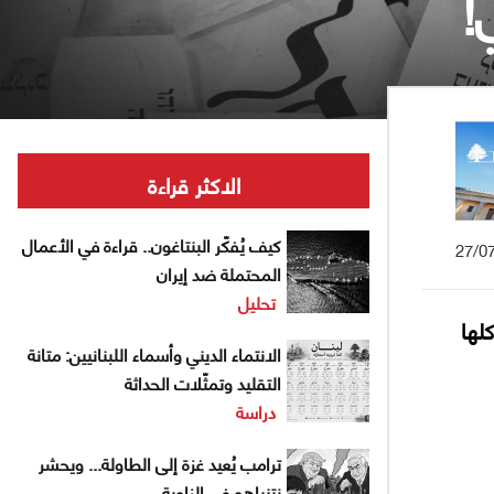
!
الاكثر قراءة
كيف يُفكّر البنتاغون.. قراءة في الأعمال
27/0
المحتملة ضد إيران
تحليل
لها
الانتماء الديني وأسماء اللبنانيين: متانة
التقليد وتمثّلات الحداثة
دراسة
ترامب يُعيد غزة إلى الطاولة... ويحشر
نتنياهو في الزاوية