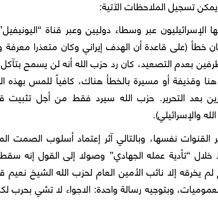
يمكن تسجيل الملاحظات الآتية:
ا الإسرائيليون عبر وسطاء دوليين وعبر قناة “اليونيفيل”
خطأ (على قاعدة أن الهدف إيراني وكان متعذرا معرفة و
رفين بعدم التصعيد، كان رد حزب الله أنه لن يسمح بتآكل
نا وقذيفة أو مسيرة بالخطأ هناك، كافياً للمس بهذه ال
ين بعد التحرير. حزب الله سيرد فقط من أجل تثبيت قو
له والإسرائيلي).
بر القنوات نفسها، وبالتالي آثر إعتماد أسلوب الصمت ال
 خلال “تأدية عمله الجهادي” وصولا إلى القول إنه سقط
لم يخرقه إلا نائب الأمين العام لحزب الله الشيخ نعيم 
العموميات، وبتوجيه رسالة واحدة: الاجواء لا تشي بحرب لكن