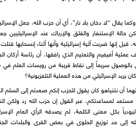
ما يقال “لا دخان بلا نار”، أي أن حزب الله، جعل الإسرائي
حالة الإستنفار والقلق والإرباك عند الإسرائيليين جعل
ل إنها ضربت آلية إسرائيلية وأنها أثناء إنسحابها قتلت 
اف عملية أفيفيم والتعتيم الذي رافقها، أن رئاسة أركان ا
ي بالوصول سريعاً إلى نقاط قريبة من رويسات العلم في م
 يريد الإسرائيلي من هذه العملية التلفزيونية؟
ولهما أن نتنياهو كان يقول للحزب إنكم صعدتم إلى السلم ال
ا مستعد لمساعدتكم، عبر القول إن حزب الله رد ولكن الن
يودياً بكل معنى الكلمة، لم يصدقه الرأي العام الإسرا
إلى حد توزيع الحلوى في بعض القرى والبلدات الجنو