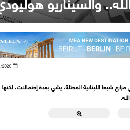
له.. والسيناريو هوليودي
7/2020
مزارع شبعا اللبنانية المحتلة، يشي بعدة إحتمالات، لكنها ك
له.