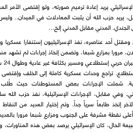
رائيلي يريد إعادة ترميم صورته، ولو إقتضى الأمر المب
، يريد حزب الله أن يثبت المعادلات في الميدان.. وليس
بل الجندي. المدني مقابل المدني إلخ…
ومقتل أحد عناصره، نفذ الإسرائيليون إستنفارا عسكريا وأ
ان، مرورا بمزارع شبعا، وتضمن إتخاذ إجراءات لم تشهد من
الجنوب والجليل الأعلى مثيلا
تطلاع. تراجع وحدات عسكرية كاملة إلى الخلف وإقتضى 
ليومية. شملت الإجراءات بعض المستوطنات حيث طُلب
ي. وفي مقابل، الإجراءات الإسرائيلية، نفذ حزب الله س
 إتخذ طابعاً سرياً جداً. وتم إختيار العديد من النقاط 
على نقطة مشرفة على الجنوب ومزارع شبعا مرورا بالعديد
عة الحال، كان الإسرائيلي يرصد بعض هذه المناورات، وي