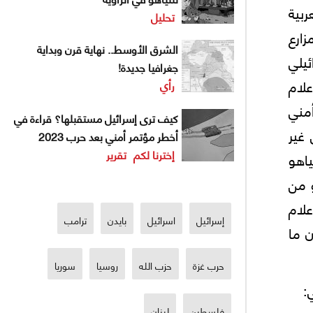
ربية
تحليل
زارع
الشرق الأوسط.. نهاية قرن وبداية
يلي
جغرافيا جديدة!
علام
رأي
أمني
كيف ترى إسرائيل مستقبلها؟ قراءة في
غير
أخطر مؤتمر أمني بعد حرب 2023
إخترنا لكم
تقرير
ياهو
و من
لام
إسرائيل
اسرائيل
بايدن
ترامب
ن ما
حرب غزة
حزب الله
روسيا
سوريا
:
فلسطين
لبنان