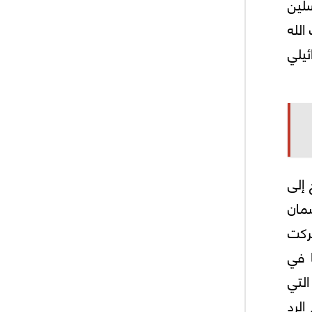
لين
الله
يلي
 إلى
مان
ركت
 في
التي
الرد