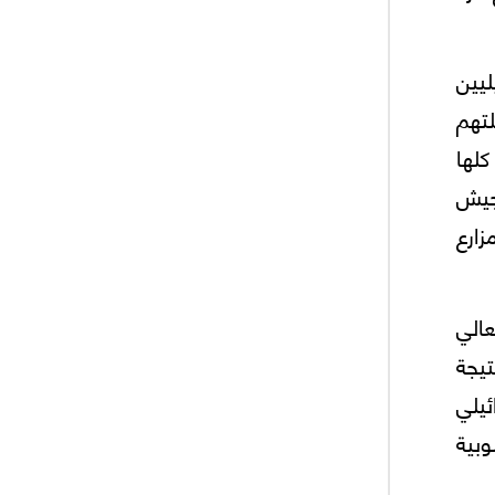
ليين
تهم
كلها
لجيش
زارع
عالي
تيجة
ئيلي
بية