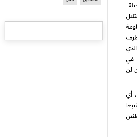
حتلة
لال
ومة
طرف
لذي
 في
ن لن
 أي
بعا
طنين