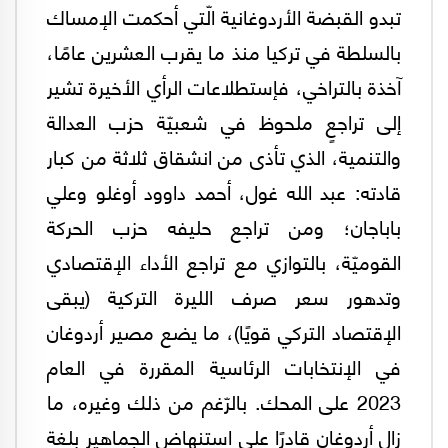
تبدو القبضة الأردوغانية الّتي أحكمت الإمساك
بالسلطة في تركيا منذ ما يقرب العشرين عامًا،
آخذة بالتراخي، فإستطلاعات الرأي الأخيرة تشير
إلى تراجعٍ ملحوظ في شعبيّة حزب العدالة
والتنمية، الذي تأذى من انشقاق ثلاثة من كبار
قادته: عبد الله غول، أحمد داوود أوغلو وعلي
باباجان؛ ومن تراجع حليفه حزب الحركة
القوميّة، بالتوازي مع تراجع الأداء الإقتصادي
وتدهور سعر صرف الليرة التركية (يبقى
الإقتصاد التركي قويًا)، ما يضع مصير أردوغان
في الإنتخابات الرئاسية المقررة في العام
2023 على المحك. بالرّغم من ذلك وغيره، ما
زال أردوغان قادرًا على استنهاض الجماهير بلغة