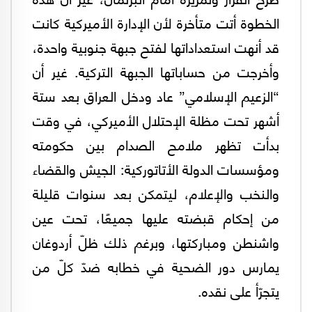
الخطوة أتت متأخرة لأن الإدارة الأميركية كانت
قد أنهت استعداداتها لفتح جبهة جنوبية واحدة،
وأخرجت من حساباتها الجبهة التركية. غير أن
“الزعيم الإسلامي” عاد ودخل العراق بعد ستة
أشهر تحت مظلة الإحتلال الأميركي، في وقت
بدأت تظهر ملامح الصدام بين حكومته
ومؤسسات الدولة الأتاتوركية: الجيش والقضاء
والنخب والإعلام، ليتمكن بعد سنوات قليلة
من إحكام قبضته عليها جميعًا، تحت عين
واشنطن ومباركتها، وبرغم ذلك ظلّ أردوغان
يمارس دور الضحية في خطابه ضدّ كلّ من
يتجرّأ على نقده.