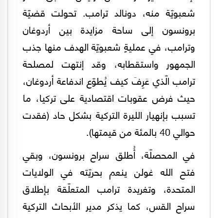
شعبويّة منه، دونالد ترامب. تحولت قضيّة
برونسون إلى ساحة مزايدة بين أردوغان
وترامب، في عمليةٍ شعبويّة الهدف منها جذب
الجمهور واستقطابه، وقد إنتهت لمصلحة
ترامب الّذي عَرِفَ كيف يُطوّع اندفاعة أردوغان،
حيث فرض عقوبات اقتصادية على تركيا، ما
تسبب بإنهيار الليرة التركية بشكل حاد (فقدت
حوالي 40 بالمئة من قيمتها).
في المحصلّة، أُطلق سراح برونسون، وبقي
فتح الله غولن ينعم بحريّته في الولايات
المتحدة، وتغريدة ترامب المتعلّقة بإطلاق
سراح القس، كما يذكر مدير الأبحاث التركية