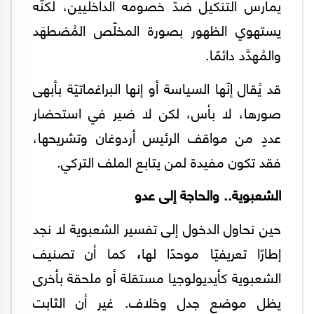
يمارس التنكيل ضدّ خصومه الداخليين، لكنّه
يستهوي الظهور بصورة المخلّص المُضطهَد
والمُهدَّد دائمًا.
قد يُقال إنّها السياسة أو إنها البراغماتيّة بأبهى
صورها، لا بأس، لكن لا ضير في استحضار
عددٍ من مواقف الرئيس أردوغان وتشريحها،
فقد تكون مفيدة لمن يتابع الملف التركي.
الشعبوية.. والحاجة إلى عدو
حين نحاول الدخول إلى تفسير الشعبوية لا نجد
إطارًا تعريفيّا موحدًا لها
،
كما أن تصنيف
الشعبوية كأيديولوجيا مستقلة أو ملحقة بأخرى
يظل موضع جدل وخلاف. غير أن الثابت