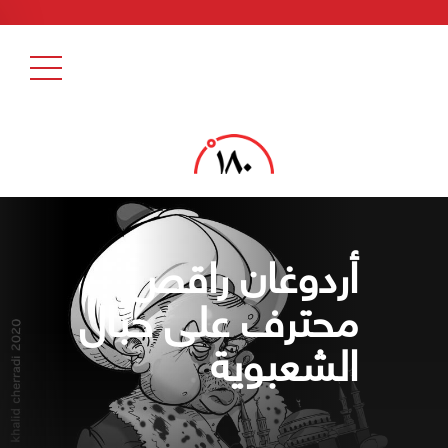
أردوغان راقص
محترف على حبال
الشعبوية