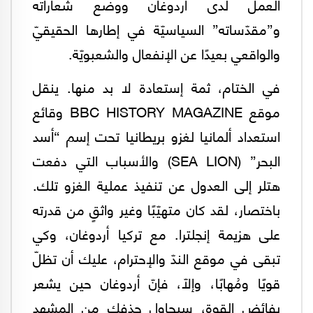
العمل لدى أردوغان ووضع شعاراته
و”مقدّساته” السياسيّة في إطارها الحقيقيّ
والواقعي بعيدًا عن الإنفعال والشعبويّة.
في الختام، ثمة إستعادة لا بد منها. ينقل
موقع BBC HISTORY MAGAZINE وقائع
استعداد ألمانيا لغزو بريطانيا تحت إسم “أسد
البحر” (SEA LION) والأسباب التي دفعت
هتلر إلى العدول عن تنفيذ عملية الغزو تلك.
باختصار، لقد كان متهيّبًا وغير واثقٍ من قدرته
على هزيمة إنجلترا. مع تركيا أردوغان، وكي
تبقى في موقع الندّ والإحترام، عليك أن تظلّ
قويًا ومُهابًا، وإلّا، فإنّ أردوغان حين يشعر
بفائض القوة، سيحاول حذفك من المشهد