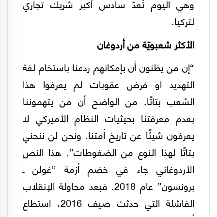
وهي اليوم تُعدّ سادس أكبر شريك تجاري
لتركيا.
الأكثر شعبويّة من أردوغان
“إن من يظنون أن بإمكانهم ردعنا باستخام لغة
التهديد او فرض عقوبات لم يعرفوا هذا
الشعب بتاتًا. من الواضح أن من يتهموننا
بعدم معرفتنا بحيثيات النظام الأميركي لا
يعرفون شيئًا عن تاريخ أمتنا. ونحن لن ننحني
بتاتًا لهذا النوع من الضغوطات”. هذا النص
الأردوغاني جاء في خضم أزمة “غولن ـ
برونسون” عام 2018. فبعد محاولة الإنقلاب
الفاشلة التي حدثت صيف 2016، استطاع