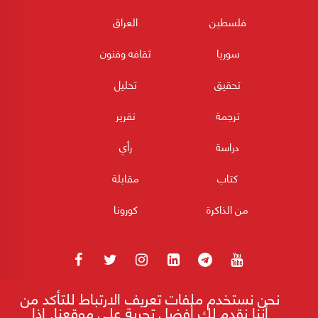
فلسطين
العراق
سوريا
ثقافه وفنون
تحقيق
تحليل
ترجمة
تقرير
دراسة
رأي
كتاب
مقابلة
من الذاكرة
كورونا
نحن نستخدم ملفات تعريف الارتباط للتأكد من
180POST جميع الحقوق محفوظة 2026
أننا نقدم لك أفضل تجربة على موقعنا. إذا