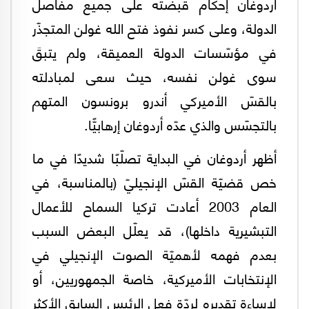
أردوغان إحكام قبضته على جميع مفاصل
الدولة، وعلى كسر نفوذ فتح الله غولن المتجذّر
في مؤسّسات الدولة العميقة، ولم يتبقَ
سوى غولن نفسه، حيث سعى لمبادلته
بالقسّ الأميركي أندرو برونسون المتهم
بالتجسّس والذي عدّه أردوغان إرهابيًّا.
أظهر أردوغان في البداية تصلّبًا شديدًا في ما
خص قضيّة القسّ الإنجيليّ (بالمناسبة، في
العام 2003 أعادت تركيا السماح للأعمال
التبشيرية داخلها)، قد يعلّل البعض السبب
بعدم فهمه لأهميّة الصوت الإنجيلي في
الإنتخابات الأميركية، خاصة الجمهوريين، أو
لإساءة تقديره لردّة فعل الرئيس السابق الأكثر