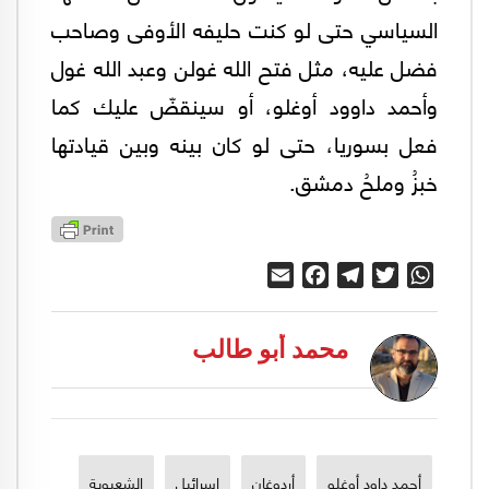
السياسي حتى لو كنت حليفه الأوفى وصاحب
فضل عليه، مثل فتح الله غولن وعبد الله غول
وأحمد داوود أوغلو، أو سينقضّ عليك كما
فعل بسوريا، حتى لو كان بينه وبين قيادتها
خبزُ وملحُ دمشق.
Email
Facebook
Telegram
Twitter
WhatsApp
محمد أبو طالب
أحمد داود أوغلو
أردوغان
إسرائيل
الشعبوية