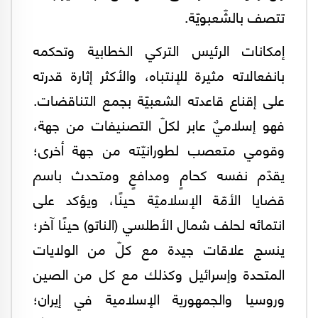
تتصف بالشّعبويّة.
إمكانات الرئيس التركي الخطابية وتحكمه
بانفعالاته مثيرة للإنتباه، والأكثر إثارة قدرته
على إقناع قاعدته الشعبيّة بجمع التناقضات.
فهو إسلاميٌ عابر لكلّ التصنيفات من جهة،
وقومي متعصب لطورانيّته من جهة أخرى؛
يقدّم نفسه كحامٍ ومدافعٍ ومتحدث باسم
قضايا الأمّة الإسلاميّة حينًا، ويؤكد على
انتمائه لحلف شمال الأطلسي (الناتو) حينًا آخر؛
ينسج علاقات جيدة مع كلّ من الولايات
المتحدة وإسرائيل وكذلك مع كل من الصين
وروسيا والجمهورية الإسلامية في إيران؛