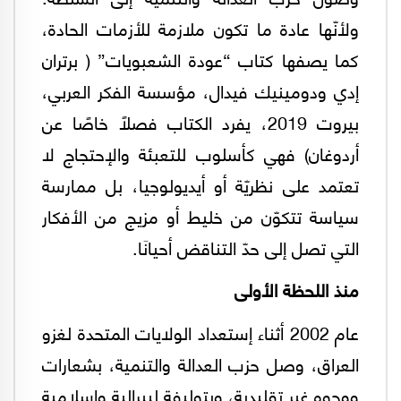
ولأنّها عادة ما تكون ملازمة للأزمات الحادة،
كما يصفها كتاب “عودة الشعبويات” ( برتران
إدي ودومينيك فيدال، مؤسسة الفكر العربي،
بيروت 2019، يفرد الكتاب فصلًا خاصًا عن
أردوغان) فهي كأسلوب للتعبئة والإحتجاج لا
تعتمد على نظريّة أو أيديولوجيا، بل ممارسة
سياسة تتكوّن من خليط أو مزيج من الأفكار
التي تصل إلى حدّ التناقض أحيانَا.
منذ اللحظة الأولى
عام 2002 أثناء إستعداد الولايات المتحدة لغزو
العراق، وصل حزب العدالة والتنمية، بشعارات
ووجوه غير تقليدية، وبتوليفة ليبرالية وإسلامية