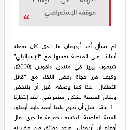
موقفه الإستعراضي!
لم يسأل أحد أردوغان ما الذي كان يفعله
أساسًا على المنصة نفسها مع “الإسرائيلي”
شيمون بيريز في منتدى دافوس (2009)،
وكيف قرر فجأة رفض اللقاء مع “قاتل
الأطفال” هذا كما وصفه، قبل أن ينتفض
ويغادر المنصة بشكل إستعراضي. لقد إنتظرنا
11 عامًا، قبل أن يخرج علينا أحمد داود أوغلو،
السنة الماضية، ليكشف حقيقة ما جرى. قال
أوغلو إن أردوغان، وبعد دقائق من مغادرته