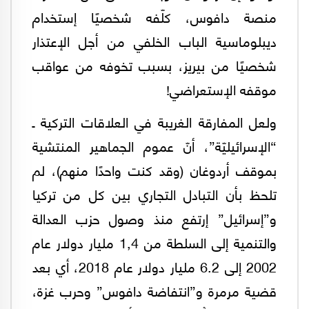
منصة دافوس، كلّفه شخصيًا إستخدام
ديبلوماسية الباب الخلفي من أجل الإعتذار
شخصيًا من بيريز، بسبب تخوفه من عواقب
موقفه الإستعراضي!
ولعل المفارقة الغريبة في العلاقات التركية ـ
“الإسرائيليّة”، أنّ عموم الجماهير المنتشية
بموقف أردوغان (وقد كنت واحدًا منهم)، لم
تلحظ بأن التبادل التجاري بين كل من تركيا
و”إسرائيل” إرتفع منذ وصول حزب العدالة
والتنمية إلى السلطة من 1,4 مليار دولار عام
2002 إلى 6.2 مليار دولار عام 2018، أي بعد
قضية مرمرة و”انتفاضة دافوس” وحرب غزة،