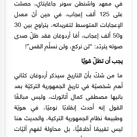
في معهد واشنطن سونر جاغايتاي، حصلت
على 125 ألف إعجاب، في حين أنّ معدل
الإعجابات المتوسط لتغريداته، يتراوح بين 30
و50 ألف إعجاب، أمّا أردوغان فقد ظلّ صدى
صوته يتردّد: “لن نركع، ولن نسلّم القس”!
يجب أن تظلّ قويًا
ما من شكّ بأنّ التاريخ سيذكر أردوغان كثاني
أهم شخصيّة في تاريخ الجمهورية التركيّة بعد
بانيها مصطفى كمال أتاتورك، وليس مبالغًا
القول إنه أحدث إنقلابًا نوعيًا، في هويّة
وطبيعة نظام الجمهورية التركية، والحديث هنا
ليس تقييمًا أخلاقيًّا، بل محاولة لفهم آليّات