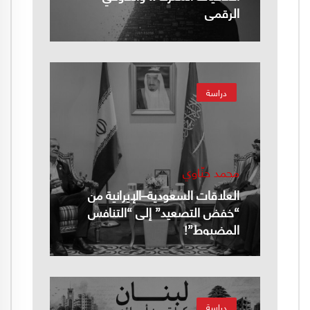
الرقمي
دراسة
محمد حنّاوي
العلاقات السعودية–الإيرانية من
“خفض التصعيد” إلى “التنافس
المضبوط”!
دراسة