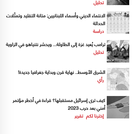
تحليل
الانتماء الديني وأسماء اللبنانيين: متانة التقليد وتمثّلات
الحداثة
دراسة
ترامب يُعيد غزة إلى الطاولة... ويحشر نتنياهو في الزاوية
تحليل
الشرق الأوسط.. نهاية قرن وبداية جغرافيا جديدة!
رأي
كيف ترى إسرائيل مستقبلها؟ قراءة في أخطر مؤتمر
أمني بعد حرب 2023
إخترنا لكم
تقرير