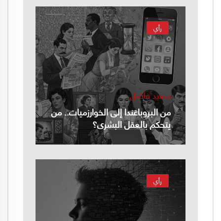
رأي
سعيد فاضل
من البروباغندا إلى الخوارزميات.. من
يتحكم بالعقل البشري؟
رأي