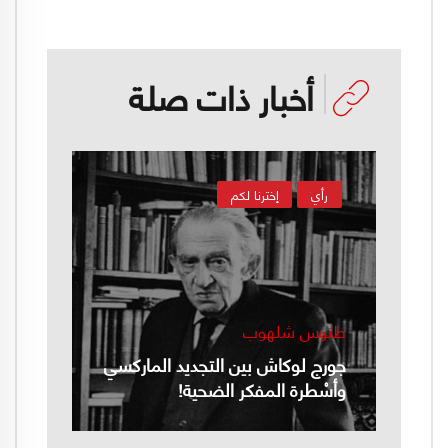
أخبار ذات صلة
رأي
إخترنا لكم
طنوس شلهوب
جورج لوكاش بين التجديد الماركسي
وأسْطرة المفكر الضحية!