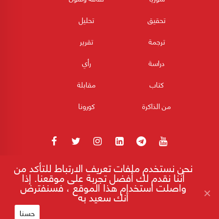
تحقيق
تحليل
ترجمة
تقرير
دراسة
رأي
كتاب
مقابلة
من الذاكرة
كورونا
نحن نستخدم ملفات تعريف الارتباط للتأكد من
180POST جميع الحقوق محفوظة 2026
أننا نقدم لك أفضل تجربة على موقعنا. إذا
واصلت استخدام هذا الموقع ، فسنفترض
أنك سعيد به
إقرأ على موقع 180
بدء العد العكسي لنظام دولي.. بقواعد جديدة
حسنا