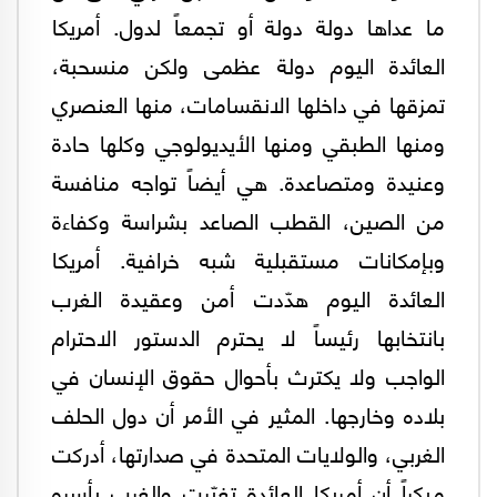
ما عداها دولة دولة أو تجمعاً لدول. أمريكا
العائدة اليوم دولة عظمى ولكن منسحبة،
تمزقها في داخلها الانقسامات، منها العنصري
ومنها الطبقي ومنها الأيديولوجي وكلها حادة
وعنيدة ومتصاعدة. هي أيضاً تواجه منافسة
من الصين، القطب الصاعد بشراسة وكفاءة
وبإمكانات مستقبلية شبه خرافية. أمريكا
العائدة اليوم هدّدت أمن وعقيدة الغرب
بانتخابها رئيساً لا يحترم الدستور الاحترام
الواجب ولا يكترث بأحوال حقوق الإنسان في
بلاده وخارجها. المثير في الأمر أن دول الحلف
الغربي، والولايات المتحدة في صدارتها، أدركت
مبكراً أن أمريكا العائدة تغيّرت والغرب بأسره