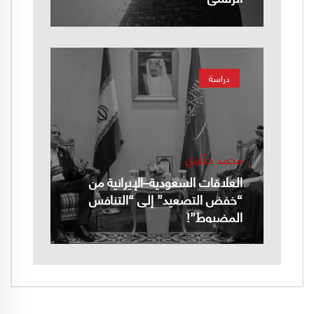
دراسة
محمد حنّاوي
العلاقات السعودية–الإيرانية من
“خفض التصعيد” إلى “التنافس
المضبوط”!