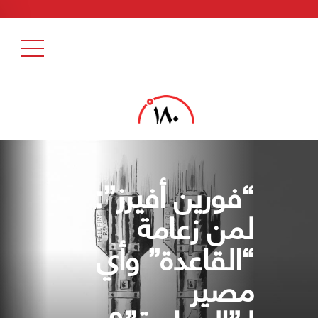
“فورين أفيرز”:
لمن زعامة
“القاعدة” وأي
مصير