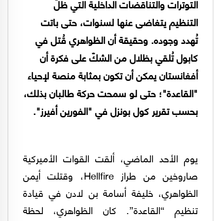
التوترات والتناقضات الداخلية التي ظلَّ
التنظيم يتغاضى عنها لسنوات، حتى باتت
تُهدد وجوده. وحقيقة أن الظواهري قُتل في
كابول تُلقي بظلال من الشكّ على فكرة أن
أفغانستان يمكن أن تكون بمثابة منصة لإحياء
"القاعدة"؛ حتى لو سمحت حركة طالبان بذلك،
بحسب تقرير كول بونزل في "الفورين أفيرز".
يوم الأحد الماضي، ألقت القوات الأميركية
صاروخين من طراز Hellfire، وقتلت أيمن
الظواهري، خليفة أسامة بن لادن في قيادة
تنظيم “القاعدة”. كان الظواهري، لحظة