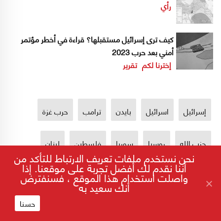
رأي
كيف ترى إسرائيل مستقبلها؟ قراءة في أخطر مؤتمر
أمني بعد حرب 2023
إخترنا لكم
تقرير
إسرائيل
اسرائيل
بايدن
ترامب
حرب غزة
حزب الله
روسيا
سوريا
فلسطين
لبنان
نحن نستخدم ملفات تعريف الارتباط للتأكد من
أننا نقدم لك أفضل تجربة على موقعنا. إذا
واصلت استخدام هذا الموقع ، فسنفترض
أنك سعيد به
حسنا