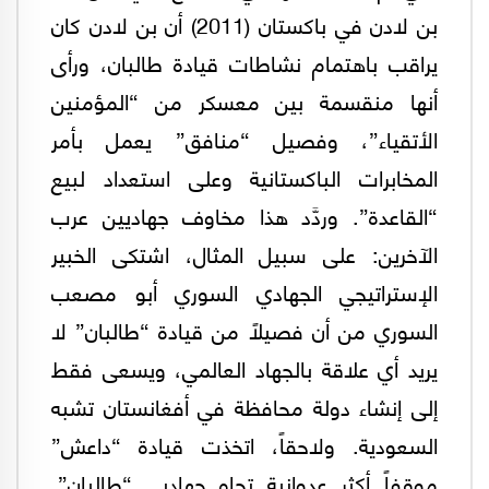
بن لادن في باكستان (2011) أن بن لادن كان
يراقب باهتمام نشاطات قيادة طالبان، ورأى
أنها منقسمة بين معسكر من “المؤمنين
الأتقياء”، وفصيل “منافق” يعمل بأمر
المخابرات الباكستانية وعلى استعداد لبيع
“القاعدة”. وردَّد هذا مخاوف جهاديين عرب
الآخرين: على سبيل المثال، اشتكى الخبير
الإستراتيجي الجهادي السوري أبو مصعب
السوري من أن فصيلاً من قيادة “طالبان” لا
يريد أي علاقة بالجهاد العالمي، ويسعى فقط
إلى إنشاء دولة محافظة في أفغانستان تشبه
السعودية. ولاحقاً، اتخذت قيادة “داعش”
موقفاً أكثر عدوانية تجاه جهاديي “طالبان”.