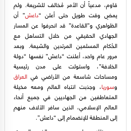
قاوم، مدعياً أن الأمر مُخالف للشريعة. ولم
يمضِ وقت طويل حتى أعلن “
داعش
” أن
الظواهري و”القاعدة” قد انحرفوا عن المسار
الجهادي الحقيقي من خلال التساهل مع
الحُكام المسلمين المرتدين والشيعة. وبعد
مرور عام واحد، أعلنت “داعش” نفسها “دولة
الخلافة”، واستولت على مدن رئيسية
ومساحات شاسعة من الأراضي في
العراق
و
سوريا
، وجذبت انتباه العالم ومعه مخيلة
المتعاطفين من الجهاديين في جميع أنحاء
العالم الإسلامي، الذين سافر الآلاف منهم
إلى المنطقة للإنضمام إلى “داعش”.
بعد ذلك بعامين، سعى الفرع السوري