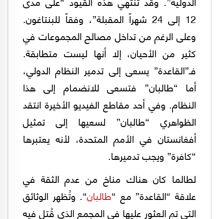
الدولية”. وقد تنتهي هذه القيود “على مدى
12 إلى 24 شهراً المقبلة”، وفقاً للبنتاغون.
وعلى الرغم من تداخل مصالح المجموعات في
كثير من الأحيان، إلا أنها ليست متطابقة.
فـ”القاعدة” يسعى إلى تدمير النظام الدولي،
أما “طالبان” فتسعى للانضمام إلى هذا
النظام. وفي أحد مقاطع الفيديو الأخيرة انتقد
الظواهري “طالبان” لسعيها إلى تمثيل
أفغانستان في الأمم المتحدة، لأنه يعتبرها
“كافرة” ويجب تدميرها.
لطالما كان هناك مناخ من عدم الثقة في
علاقة “القاعدة” مع “
طالبان
“. وتُظهر الوثائق
التي تم العثور عليها في المجمع الذي قُتل فيه