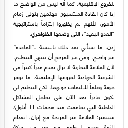
للفروع الإقليمية. كما أنه ليس من الواضح ما
إذا كان القادة المنتسبون مهتمين بتولي زمام
الأمور، لأنهم لم يظهروا إلتزاماً باستراتيجية
“العدو البعيد”، التي وضعها الظواهري.
إذن، ما سيأتي بعد ذلك بالنسبة لـ”القاعدة”
غير واضح. ومن غير المرجح أن ينتهي التنظيم،
لأن العلامة التجارية لا تزال تقدم قدراً كبيراً من
الشرعية الجهادية لفروعها الإقليمية، ما يوفر
هوية وعلماً للالتفاف حولهما. لكن التنظيم لن
يكون قادراً بعد الآن على تجاهل المشاكل
الداخلية التي تفاقمت منذ هجمات 11 أيلول/
سبتمبر: العلاقة غير المريحة مع إيران، انعدام
الثقة وعدم التوافق مع جزء من حركة