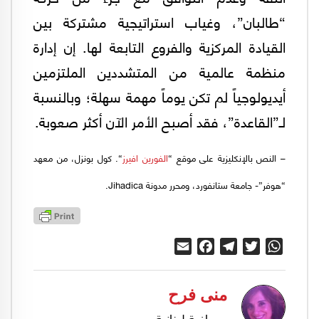
“طالبان”، وغياب استراتيجية مشتركة بين
القيادة المركزية والفروع التابعة لها. إن إدارة
منظمة عالمية من المتشددين الملتزمين
أيديولوجياً لم تكن يوماً مهمة سهلة؛ وبالنسبة
لـ”القاعدة”، فقد أصبح الأمر الآن أكثر صعوبة.
– النص بالإنكليزية على موقع “
الفورين افيرز
“. كول بونزل، من معهد
“هوفر”- جامعة ستانفورد، ومحرر مدونة Jihadica.
Email
Facebook
Telegram
Twitter
WhatsApp
منى فرح
صحافية لبنانية