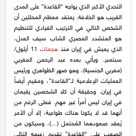
التحدي الأكبر الذي يواجه “القاعدة” على المدى
القريب هو الخلافة. يعتقد معظم المحللين أن
الشخص التالي في الترتيب القيادي للتنظيم
هو المتشدد المصري الشاب سيف العدل،
الذي يعيش في إيران منذ
هجمات
11 أيلول/
سبتمبر. ويأتي بعده عبد الرحمن المغربي
(مغربي الجنسية)، وهو صهر الظواهري ورئيس
العمليات الإعلامية لـ”القاعدة”، ومقيم أيضاً
في إيران. وحقيقة أن كلا الشخصين يقيمان
في إيران ليس أمراً غير مهم. فعلى الرغم من
أنهما قد لا يكونا هناك طواعية، إلا أن الأمر
يُعقد صعودهما المُحتمل (…)، وسيكون من
الصعب على “القاعدة” تقديم زعيمه التالي