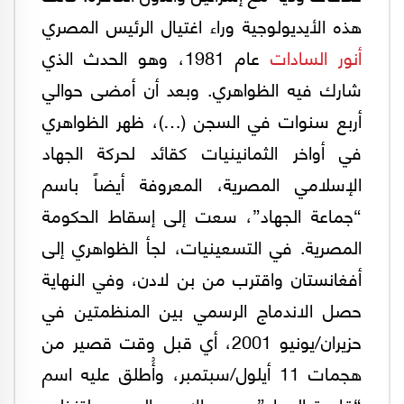
هذه الأيديولوجية وراء اغتيال الرئيس المصري
أنور السادات
عام 1981، وهو الحدث الذي
شارك فيه الظواهري. وبعد أن أمضى حوالي
أربع سنوات في السجن (…)، ظهر الظواهري
في أواخر الثمانينيات كقائد لحركة الجهاد
الإسلامي المصرية، المعروفة أيضاً باسم
“جماعة الجهاد”، سعت إلى إسقاط الحكومة
المصرية. في التسعينيات، لجأ الظواهري إلى
أفغانستان واقترب من بن لادن، وفي النهاية
حصل الاندماج الرسمي بين المنظمتين في
حزيران/يونيو 2001، أي قبل وقت قصير من
هجمات 11 أيلول/سبتمبر، وأُطلق عليه اسم
“قاعدة الجهاد”، وهو الاسم الرسمي لتنظيم