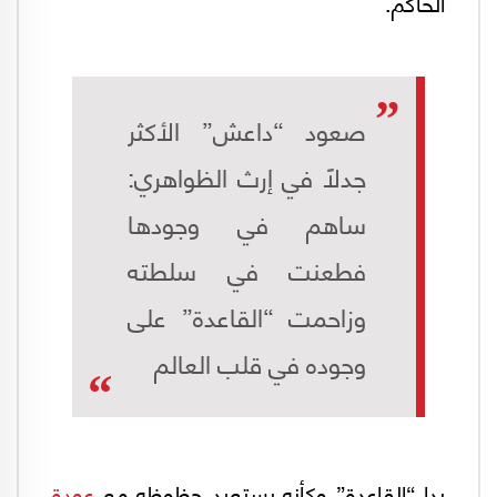
الحاكم.
صعود “داعش” الأكثر
جدلاً في إرث الظواهري:
ساهم في وجودها
فطعنت في سلطته
وزاحمت “القاعدة” على
وجوده في قلب العالم
بدا “القاعدة” وكأنه يستعيد حظوظه مع
عودة