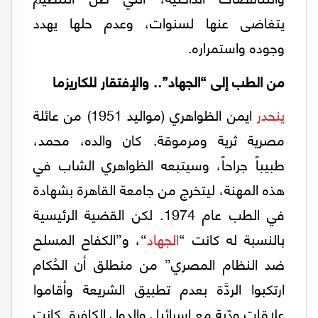
يتغاضى عنها لسنوات، وعدم حلها يهدد
وجوده واستمراره.
من الطب إلى “الجهاد”.. والإفتقار للكاريزما
ينحدر
ايمن الظواهري (مواليد 1951) من عائلة
مصرية ثرية ومرموقة. كان والده، محمد،
طبيباً جراحاً، وسيتبعه الظواهري الشاب في
هذه المهنة، ليتخرج من جامعة القاهرة بشهادة
في الطب عام 1974. لكن القضية الرئيسية
بالنسبة له كانت “
الجهاد
“، و”الكفاح المسلح
ضد النظام المصري” من منطلق أن الحُكام
ارتكبوا الردَّة بعدم تطبيق الشريعة وأقاموا
علاقات ودّية مع إسرائيل والدول الكافرة. كانت