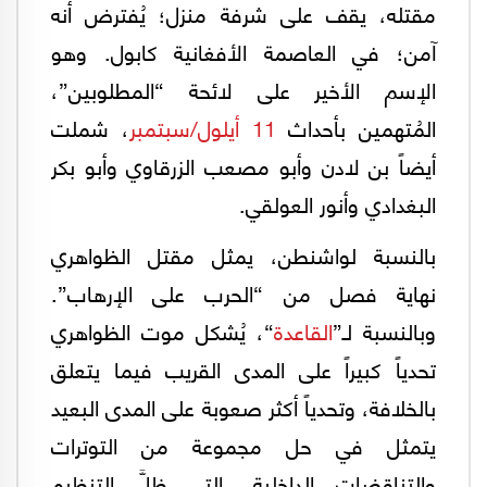
مقتله، يقف على شرفة منزل؛ يُفترض أنه
آمن؛ في العاصمة الأفغانية كابول. وهو
الإسم الأخير على لائحة “المطلوبين”،
المُتهمين بأحداث
11 أيلول/سبتمبر
، شملت
أيضاً بن لادن وأبو مصعب الزرقاوي وأبو بكر
البغدادي وأنور العولقي.
بالنسبة لواشنطن، يمثل مقتل الظواهري
نهاية فصل من “الحرب على الإرهاب”.
وبالنسبة لـ”
القاعدة
“، يُشكل موت الظواهري
تحدياً كبيراً على المدى القريب فيما يتعلق
بالخلافة، وتحدياً أكثر صعوبة على المدى البعيد
يتمثل في حل مجموعة من التوترات
والتناقضات الداخلية، التي ظلَّ التنظيم