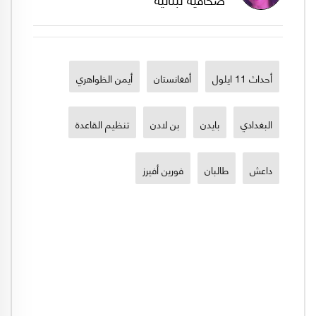
أحداث 11 ايلول
أفغانستان
أيمن الظواهري
البغدادي
بايدن
بن لادن
تنظيم القاعدة
داعش
طالبان
فورين أفيرز