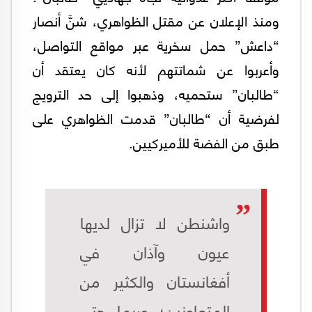
ومنذ الإعلان عن مقتل الظواهري، شنَّ أنصار
“داعش” حمل سخرية عبر مواقع التواصل،
وأعربوا عن شماتتهم لأنه كان يعتقد أن
“طالبان” ستحميه، وذهبوا إلى حد الترويج
لفرضية أن “طالبان” قدمت الظواهري على
طبق من الفضة للأميركيين.
واشنطن لا تزال لديها
عيون وآذان في
أفغانستان والكثير من
المتعاونين؛ وربما حتى