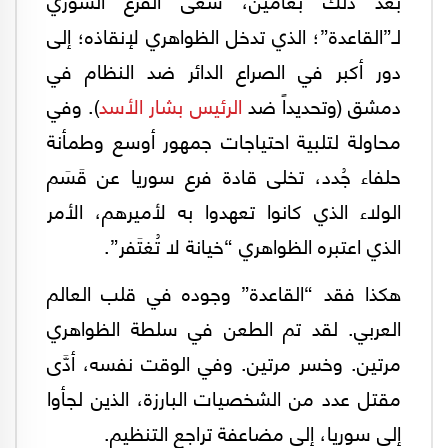
لـ”القاعدة”؛ الذي تدخل الظواهري لإنقاذه؛ إلى
دور أكبر في الصراع الدائر ضد النظام في
دمشق (وتحديداً ضد
الرئيس بشار الأسد
). وفي
محاولة لتلبية احتياجات جمهور أوسع وطمأنة
حلفاء جُدد، تخلى قادة فرع سوريا عن قَسَم
الولاء الذي كانوا تعهدوا به لأميرهم، الأمر
الذي اعتبره الظواهري “خيانة لا تُغتَفر”.
هكذا فقد “القاعدة” وجوده في قلب العالم
العربي. لقد تم الطعن في سلطة الظواهري
مرتين. وخسر مرتين. وفي الوقت نفسه، أدَّى
مقتل عدد من الشخصيات البارزة، الذين لجأوا
إلى سوريا، إلى مضاعفة تراجع التنظيم.