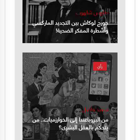
طنوس شلهوب
جورج لوكاش بين التجديد الماركسي
وأسْطرة المفكر الضحية!
رأي
سعيد فاضل
من البروباغندا إلى الخوارزميات.. من
يتحكم بالعقل البشري؟