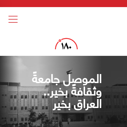
الموصل جامعةً
وثقافةً بخير..
العراق بخير