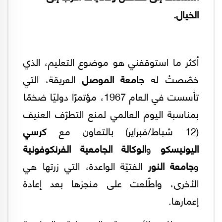
الخيال.
أكثر ما استوقفني هو موضوع التعليم، الذي
خصّصتْ له
جامعة الموصل
العريقة، التي
تأسست في العام 1967، مؤتمرًا دوليًا ضخمًا
بمناسبة اليوم العالمي لمنع التطرّف العنيف
(12 شباط/فبراير) بالتعاون مع
كرسي
اليونيسكو
و
الوكالة الجامعية الفرنكوفونية
و
جامعة النور
الفتيّة الواعدة، التي زرتها هي
الأخرى، واطّلعت على منجزها بعد إعادة
إعمارها.