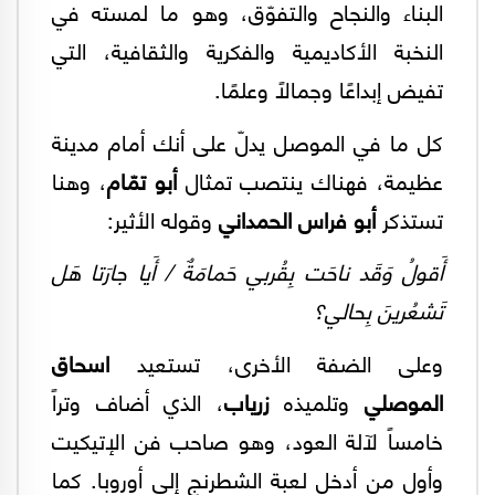
البناء والنجاح والتفوّق، وهو ما لمسته في
النخبة الأكاديمية والفكرية والثقافية، التي
تفيض إبداعًا وجمالًا وعلمًا.
كل ما في الموصل يدلّ على أنك أمام مدينة
عظيمة، فهناك ينتصب تمثال
أبو تمّام
، وهنا
تستذكر
أبو فراس الحمداني
وقوله الأثير:
أَقولُ وَقَد ناحَت بِقُربي حَمامَةٌ / أَيا جارَتا هَل
تَشعُرينَ بِحالي؟
وعلى الضفة الأخرى، تستعيد
اسحاق
الموصلي
وتلميذه
زرياب
، الذي أضاف وتراً
خامساً لآلة العود، وهو صاحب فن الإتيكيت
وأول من أدخل لعبة الشطرنج إلى أوروبا. كما