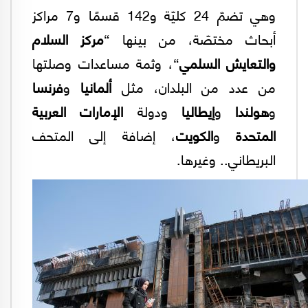
وهي تضمّ 24 كليّة و142 قسمًا و7 مراكز
أبحاث مختصّة، من بينها “
مركز السلام
والتعايش السلمي
“، وثمة مساعدات وصلتها
من عدد من البلدان، مثل
ألمانيا
و
فرنسا
و
هولندا
و
إيطاليا
ودولة
الإمارات العربية
المتحدة
و
الكويت
، إضافة إلى المتحف
البريطاني.. وغيرها.