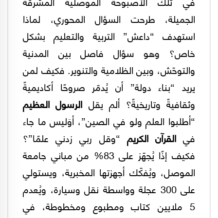
في تلك الأصبوحة الموصلية المشرقة
الجميلة، طرحت السؤال المحوري، لماذا
استهدف “داعش” التربية والتعليم بشكل
خاص؟ وهو سؤال فاصل بين المدنية
والتوحّش، وبين الظلامية والتنوير. فكيف لمن
يريد “بناء دولة” أن يُدمّر صروحًا أكاديميةً
وثقافيةً وتاريخيةً؟ ألم يقل
الرسول العظيم
“أطلبوا العلم ولو في الصين”، أوَليس ما جاء
في
القرآن الكريم
“وقل ربي زدني علمًا”؟
فكيف إذًا يُجهّز على 83% من مباني جامعة
الموصل، ويُفكّك أجهزتها المخبرية، ويستولي
على 300 عجلة وواسطة نقل وسيارة، ويُعدم
5 ملايين كتاب ومطبوع ومخطوطة، في