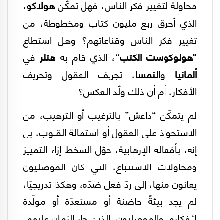
محاولة لتغيير فكر الناس، فهل تمكّن
هولاكو
،
الذي أحرق ربع مليون كتاب ومخطوطة، من
تغيير فكر الناس وقناعاتهم؟ وهل استطاع
“هولوكوست الكتب
“، الذي قام به
هتلر
في
ألمانيا
و
النمسا
، تجريف العقول وتحريف
الأفكار، أم أن ذلك ولّد العكس؟
لم يتمكّن “داعش” بالترغيب أو الترهيب، من
الاستحواذ على العقول أو استمالة القلوب، بل
إنه، بأفعاله الإرهابية، حوّل السخط إزاء التمييز
ومحاولات الاستتباع، التي كان الموصليون
يعانون منها، إلى ردّ فعل ضدّه، وهكذا تدريجيًا،
لم يجد بيئةً حاضنة أو مستعدّة أو مولّدة
لأفكاره. والموصليون، الذين جار الزمان عليهم،