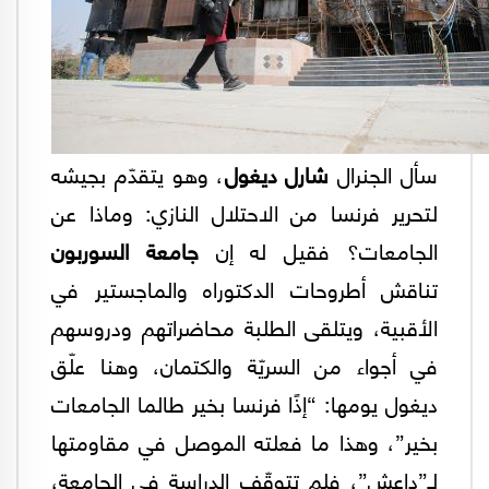
سأل الجنرال
شارل ديغول
، وهو يتقدّم بجيشه
لتحرير فرنسا من الاحتلال النازي: وماذا عن
الجامعات؟ فقيل له إن
جامعة السوربون
تناقش أطروحات الدكتوراه والماجستير في
الأقبية، ويتلقى الطلبة محاضراتهم ودروسهم
في أجواء من السريّة والكتمان، وهنا علّق
ديغول يومها: “إذًا فرنسا بخير طالما الجامعات
بخير”، وهذا ما فعلته الموصل في مقاومتها
لـ”داعش”، فلم تتوقّف الدراسة في الجامعة،