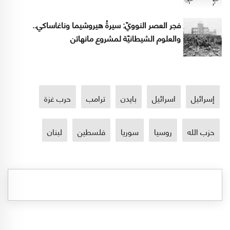
فجر العصر النوويّ: سيرةُ هيروشيما وناغاساكي..
والعلوم الشيطانيّة لمشروع مانهاتن
إسرائيل
اسرائيل
بايدن
ترامب
حرب غزة
حزب الله
روسيا
سوريا
فلسطين
لبنان