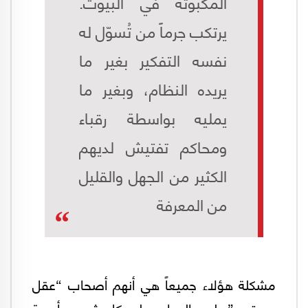
المكبوتة في البيوت.
يرتكب جرماً من تُسوّل له
نفسه التفكير بغير ما
يريده النظام، وبغير ما
يمليه بواسطة رقباء
ومحاكم تفتيش لديهم
الكثير من الجهل والقليل
من المعرفة
مشكلة هؤلاء جميعاً هي أنهم أصحاب “عقل
مستريح”، لديه الجواب على كل شيء، بأجوبة