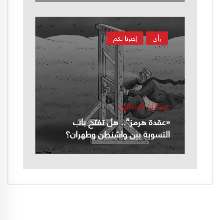
رأي
إخترنا لكم
عبدالله السناوي
«عقدة هرمز”.. هل تفتح باب
التسوية بين واشنطن وطهران؟