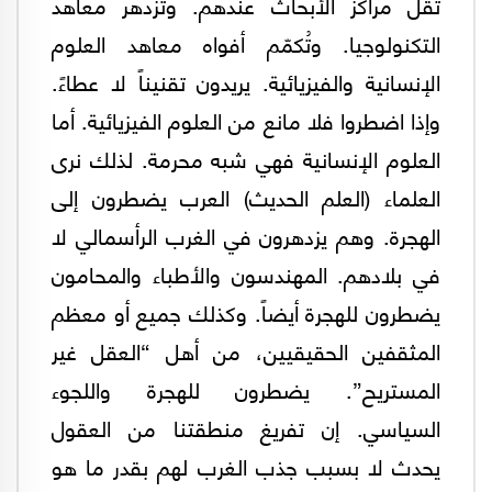
تقل مراكز الأبحاث عندهم. وتزدهر معاهد
التكنولوجيا. وتُكمّم أفواه معاهد العلوم
الإنسانية والفيزيائية. يريدون تقنيناً لا عطاءً.
وإذا اضطروا فلا مانع من العلوم الفيزيائية. أما
العلوم الإنسانية فهي شبه محرمة. لذلك نرى
العلماء (العلم الحديث) العرب يضطرون إلى
الهجرة. وهم يزدهرون في الغرب الرأسمالي لا
في بلادهم. المهندسون والأطباء والمحامون
يضطرون للهجرة أيضاً. وكذلك جميع أو معظم
المثقفين الحقيقيين، من أهل “العقل غير
المستريح”. يضطرون للهجرة واللجوء
السياسي. إن تفريغ منطقتنا من العقول
يحدث لا بسبب جذب الغرب لهم بقدر ما هو