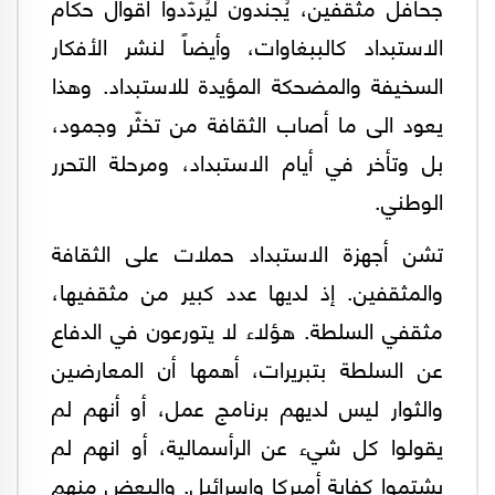
جحافل مثقفين، يُجنَدون ليُردّدوا أقوال حكام
الاستبداد كالببغاوات، وأيضاً لنشر الأفكار
السخيفة والمضحكة المؤيدة للاستبداد. وهذا
يعود الى ما أصاب الثقافة من تخثّر وجمود،
بل وتأخر في أيام الاستبداد، ومرحلة التحرر
الوطني.
تشن أجهزة الاستبداد حملات على الثقافة
والمثقفين. إذ لديها عدد كبير من مثقفيها،
مثقفي السلطة. هؤلاء لا يتورعون في الدفاع
عن السلطة بتبريرات، أهمها أن المعارضين
والثوار ليس لديهم برنامج عمل، أو أنهم لم
يقولوا كل شيء عن الرأسمالية، أو انهم لم
يشتموا كفاية أميركا وإسرائيل. والبعض منهم