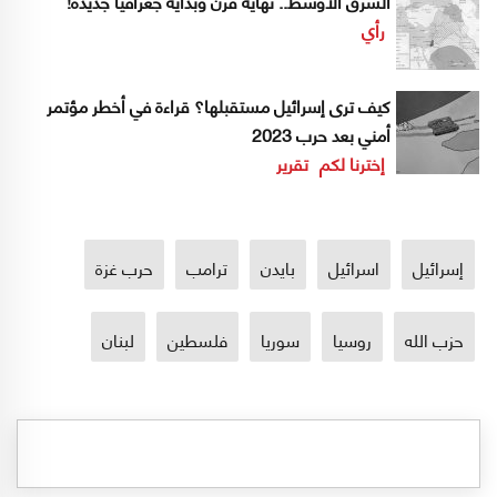
الشرق الأوسط.. نهاية قرن وبداية جغرافيا جديدة!
رأي
كيف ترى إسرائيل مستقبلها؟ قراءة في أخطر مؤتمر
أمني بعد حرب 2023
إخترنا لكم
تقرير
إسرائيل
اسرائيل
بايدن
ترامب
حرب غزة
حزب الله
روسيا
سوريا
فلسطين
لبنان