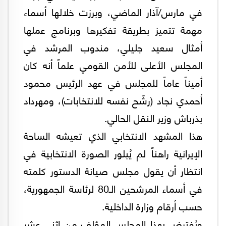
في مارس/آذار الماضي، وبرزت خلالها أسماء
مهمة تتميز بطريقة تفكيرها وبرنامج عملها
أمثال سعيد جليلي، مندوب المرشد في
المجلس الأعلی للأمن القومي علماً أنه كان
أميناً عاماً للمجلس في عهد الرئيس محمود
أحمدي نجاد (رشّح نفسه للانتخابات)، ومهرداد
بذرباش وزير النقل الحالي.
هذا المشهد الانتخابي الذي تعيشه الساحة
الإيرانية راهناً لم يُبلور الصورة الانتخابية في
انتظار أن يقول مجلس صيانة الدستور كلمته
في أسماء المرشحين الـ80 لرئاسة الجمهورية،
حسب أرقام وزارة الداخلية.
ويُفترض بهذا المجلس المؤلف من إثني عشر