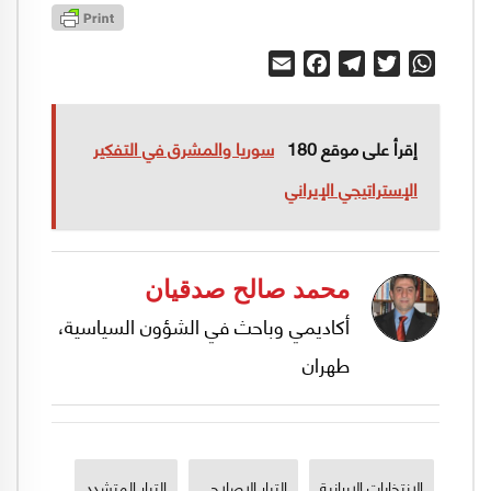
Email
Facebook
Telegram
Twitter
WhatsApp
إقرأ على موقع 180
سوريا والمشرق في التفكير
الإستراتيجي الإيراني
محمد صالح صدقيان
أكاديمي وباحث في الشؤون السياسية،
طهران
الإنتخابات الإيرانية
التيار الإصلاحي
التيار المتشدد