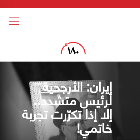
إيران: الأرجحية
لرئيس متشدد..
إلا إذا تكرّرت تجربة
خاتمي!