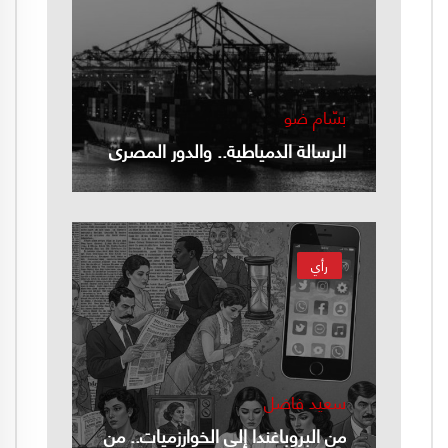
بسّام ضو
الرسالة الدمياطية.. والدور المصري
رأي
سعيد فاضل
من البروباغندا إلى الخوارزميات.. من