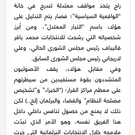
راح يتخذ مواقف معتدلة تندرج في خانة
“الواقعية السياسية”؛ فصار يتم التدليل على
هؤلاء باسم “التيار المعتدل”، ومن أبرز
شخصياته التي رشحت للانتخابات محمد باقر
قاليباف رئيس مجلس الشورى الحالي، وعلي
لاريجاني رئيس مجلس الشورى السابق.
وفي مقابل هؤلاء، يقف الأصوليون
المتشددون بقوة مستفيدين من سيطرتهم
علی معظم مراكز القرار؛ (“الخبراء” و”تشخيص
مصلحة النظام” والقضاء والبرلمان إلخ..) لكن
ذلك لا يمنع من حصول تنافس داخلي داخل
هذا الفريق نفسه، وهو الأمر الذي تبدّت
ملامحه خلال الانتخابات البرلمانية التي جرت