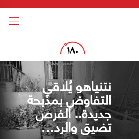
نتنياهو يُلاقي
التفاوض بمذبحة
جديدة.. الفرص
تضيق والرد…