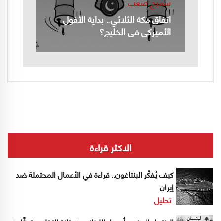
سميح صعب
اتفاق مكة الثلاثي.. بداية الأفول
الأميركي في الخليج؟
الاكثر قراءة
كيف يُفكّر البنتاغون.. قراءة في الأعمال المحتملة ضد
إيران
تحليل