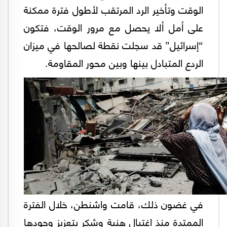
الوقت وتأخير الرد المرتقب لأطول فترة ممكنة
على أمل ألا يحصل مع مرور الوقت، فتكون
“إسرائيل” قد سجلت نقطة لصالحها في ميزان
الردع المتبادل بينها وبين محور المقاومة.
في غضون ذلك، قامت واشنطن، خلال الفترة
الممتدة منذ اغتيال هنية وشكر بتعزيز وجودها