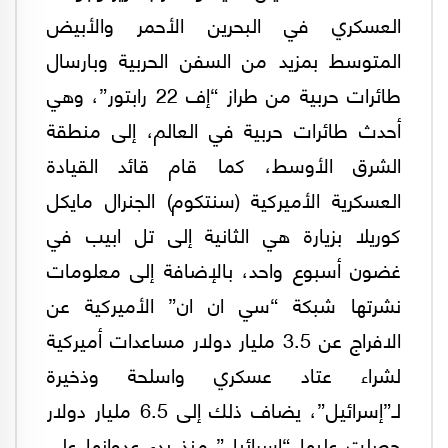
العسكري في البحرين الأحمر والأبيض
المتوسط بمزيد من السفن الحربية وبارسال
طائرات حربية من طراز “إف 22 رابتور”، وهي
أحدث طائرات حربية في العالم، إلى منطقة
الشرق الأوسط، كما قام قائد القيادة
العسكرية الأميركية (سنتكوم) الجنرال مايكل
كوريلا بزيارة هي الثانية إلى تل ابيب في
غضون أسبوع واحد، بالإضافة إلى معلومات
نشرتها شبكة “سي ان ان” الأميركية عن
الافراج عن 3.5 مليار دولار مساعدات أميركية
لشراء عتاد عسكري واسلحة وذخيرة
لـ”إسرائيل”، يضاف ذلك إلى 6.5 مليار دولار
حصلت عليها “إسرائيل” منذ بدء عدوانها على