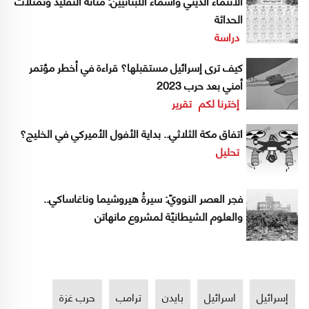
الانتماء الديني وأسماء اللبنانيين: متانة التقليد وتمثّلات
الحداثة
دراسة
كيف ترى إسرائيل مستقبلها؟ قراءة في أخطر مؤتمر
أمني بعد حرب 2023
إخترنا لكم
تقرير
اتفاق مكة الثلاثي.. بداية الأفول الأميركي في الخليج؟
تحليل
فجر العصر النوويّ: سيرةُ هيروشيما وناغاساكي..
والعلوم الشيطانيّة لمشروع مانهاتن
إسرائيل
اسرائيل
بايدن
ترامب
حرب غزة