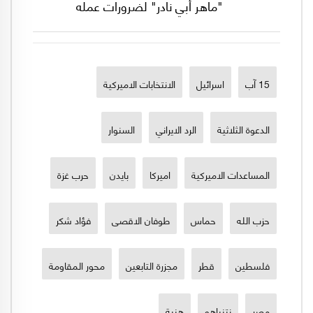
"ماهر أبي نادر" لضرورات عمله
15 آب
اسرائيل
الانتخابات الاميركية
الدعوة الثلاثية
الرد الايراني
السنوار
المساعدات الاميركية
اميركا
بايدن
حرب غزة
حزب الله
حماس
طوفان الاقصى
فؤاد شكر
فلسطين
قطر
مجزرة التابعين
محور المقاومة
مصر
نتنياهو
هنية