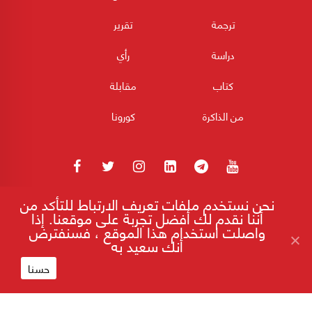
ترجمة
تقرير
دراسة
رأي
كتاب
مقابلة
من الذاكرة
كورونا
نحن نستخدم ملفات تعريف الارتباط للتأكد من
180POST جميع الحقوق محفوظة 2026
أننا نقدم لك أفضل تجربة على موقعنا. إذا
واصلت استخدام هذا الموقع ، فسنفترض
أنك سعيد به
إقرأ على موقع 180
لحظة سياسية وطبقية محتدمة في الكويت
حسنا