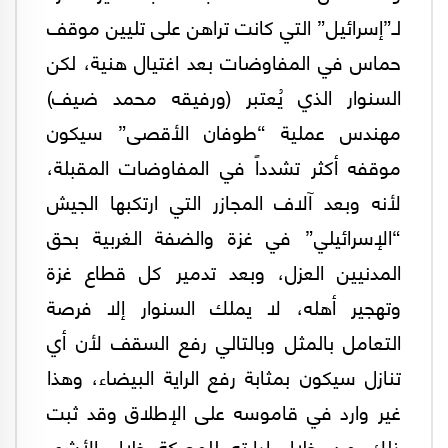
لـ”إسرائيل” التي كانت تراهن على تليين موقف
حماس في المفاوضات بعد اغتيال هنية، لكن
السنوار الذي يُعتبر (ورفيقه محمد ضيف)
مهندس عملية “طوفان الأقصى” سيكون
موقفه أكثر تشدداً في المفاوضات المقبلة،
لأنه وبعد آلاف المجازر التي ارتكبها الجيش
“الإسرائيلي” في غزة والضفة الغربية بحق
المدنيين العزل، وبعد تدمير كل قطاع غزة
وتهجير أهله، لا يملك السنوار إلا فرصة
التعامل بالمثل وبالتالي رفع السقف لأن أي
تنازل سيكون بمثابة رفع الراية البيضاء، وهذا
غير وارد في قاموسه على الإطلاق وقد ثبت
ذلك من خلال إدارته للمعركة خلال الأشهر