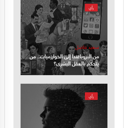
رأي
سعيد فاضل
من البروباغندا إلى الخوارزميات.. من
يتحكم بالعقل البشري؟
رأي