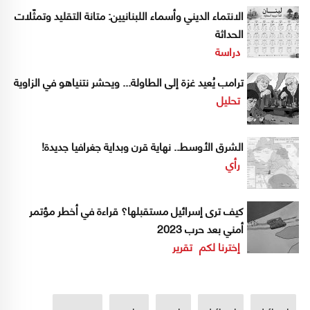
الانتماء الديني وأسماء اللبنانيين: متانة التقليد وتمثّلات
الحداثة
دراسة
ترامب يُعيد غزة إلى الطاولة... ويحشر نتنياهو في الزاوية
تحليل
الشرق الأوسط.. نهاية قرن وبداية جغرافيا جديدة!
رأي
كيف ترى إسرائيل مستقبلها؟ قراءة في أخطر مؤتمر
أمني بعد حرب 2023
إخترنا لكم
تقرير