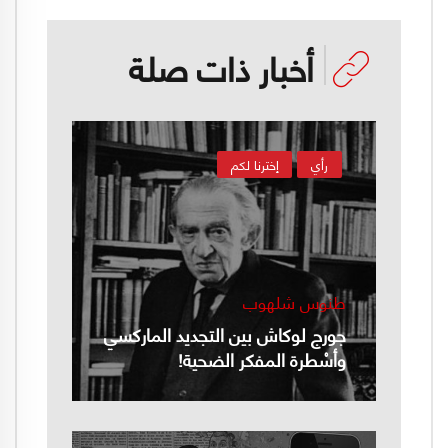
أخبار ذات صلة
رأي
إخترنا لكم
طنوس شلهوب
جورج لوكاش بين التجديد الماركسي
وأسْطرة المفكر الضحية!