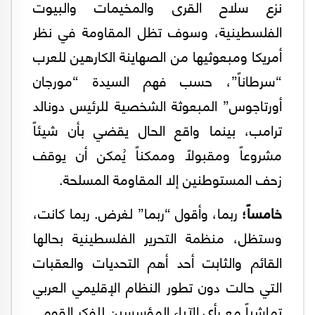
نزع سلاح القرى والمخيمات والبيوت
الفلسطينية، وسوف تظل المقاومة في نظر
أمريكا ومبعوثيها من الصهاينة الكارهين للعرب
“سرطاناً”، حسب فهم السيدة “مورجان
أورتاجوس” المبعوثة الشخصية للرئيس دونالد
ترامب، بينما واقع الحال يقضي بأن شيئاً
مشروعاً ومقبولاً وممكناً يُمكن أن يوقف
زحف المستوطنين إلا المقاومة المسلحة.
خامساً؛
ربما، وأقول “ربما” لغرض. ربما كانت،
وستظل، منظمة التحرير الفلسطينية بحالها
القائم والثابت أحد أهم التحديات والعقبات
التي حالت دون تطور النظام الإقليمي العربي
تماشياً مع رأي الآباء المؤسسين للفكر القومي