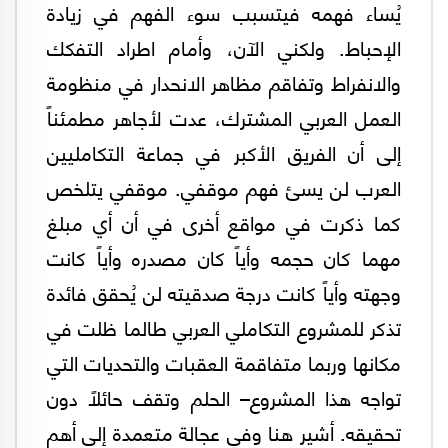
يُساء فهمه فيتسبب سوء الفهم في زيادة
الإحباط. ولكني الآن، وأمام اطراد التفكك
والانفراط وتفاقم مظاهر الانحدار في منظومة
العمل العربي المشترك، عدت لأجاهر مطمئناً
إلى أن الفريق الأكبر في جماعة التكامليين
العرب لن يسئ فهم موقفي. موقفي يتلخص
كما ذكرت في مواقع أخرى في أن أي مبلغ
مهما كان حجمه وأياً كان مصدره وأياً كانت
وجهته وأياً كانت درجة صدقيته لن يُحقق فائدة
تذكر للمشروع التكاملي العربي طالما ظلت في
مكانها وربما متفاقمة العقبات والتحديات التي
تواجه هذا المشروع– الحلم وتقف حائلاً دون
تحقيقه. أشير هنا وفي عجالة متعمدة إلى أهم