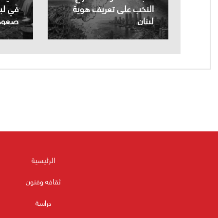
النخب على تعريف هوية
في لبن
لبنان
صعوداً
الرئيسية
ثقافه وفنون
دراسة