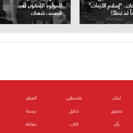
ان.. “إسلام الأزمات”
المولود الثمانون لعبد
 ثم نزولاً!
الحسين شعبان
لبنان
فلسطين
العراق
تحقيق
تحليل
ترجمة
رأي
كتاب
مقابلة