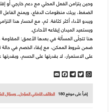
وحين يتزامن الفعل المحلي مع دعم خارجي أو إقلي
الضغط، يربك منظومات الدفاع، ويمنح الفاعل ال
ويبدو الأداء أكثر كثافة. ثم، مع انحسار هذا الت
ويستعيد الميدان إيقاعه الأحادي.
هنا تتجلّى المسألة في بعدها الأعمق: المقاومة
ضمن شروط الممكن، مع إبقاء الخصم في حالة تعب د
على الاستمرار، لا بقدرتها على الحسم، وبقدرتها ع
Email
Facebook
Telegram
Twitter
WhatsApp
إقرأ على موقع 180
الطائف اللبناني المؤجل.. وسؤال الش