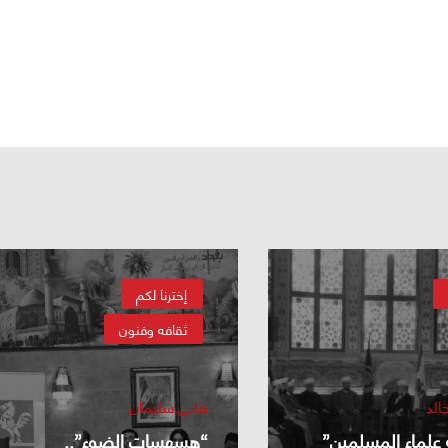
إخترنا لكم
ثقافه وفنون
الد
هاني سليمان
 علماء المسلمين”
“هسهسات الضوء”..