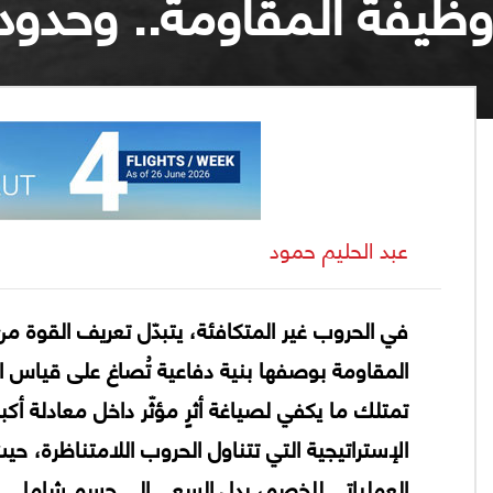
وظيفة المقاومة.. وحدود
عبد الحليم حمود
في الحروب غير المتكافئة، يتبدّل تعريف القوة من 
المقاومة بوصفها بنية دفاعية تُصاغ على قياس ال
تمتلك ما يكفي لصياغة أثرٍ مؤثّر داخل معادلة أك
الإستراتيجية التي تتناول الحروب اللامتناظرة، حيث
العملياتي للخصم، بدل السعي إلى حسمٍ شامل.