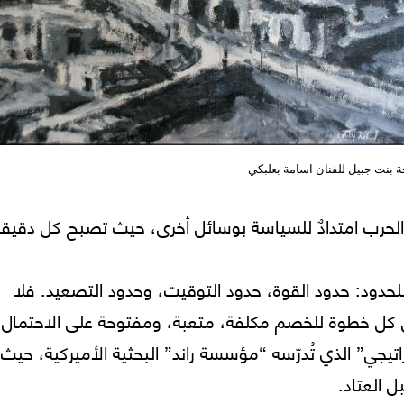
ة بنت جبيل للفنان اسامة بعلبكي
أن الحرب امتدادٌ للسياسة بوسائل أخرى، حيث تصبح كل دقيقة
للحدود: حدود القوة، حدود التوقيت، وحدود التصعيد. فلا
عل كل خطوة للخصم مكلفة، متعبة، ومفتوحة على الاحتمال.
تيجي” الذي تُدرّسه “مؤسسة راند” البحثية الأميركية، حيث
ل العتاد.