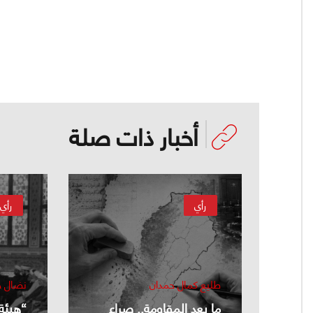
أخبار ذات صلة
رأي
رأي
طليع كمال حمدان
نضال خ
ما بعد المقاومة.. صراع
“هيئة