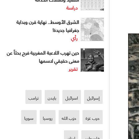
دراسة
الشرق الأوسط.. نهاية قرن وبداية
جغرافيا جديدة!
رأي
حين تهرب اللاعبة المغربية فرح بحثاً عن
معنى حقيقي لاسمها
تقرير
إسرائيل
اسرائيل
بايدن
ترامب
حرب غزة
حزب الله
روسيا
سوريا
فلسطين
لبنان