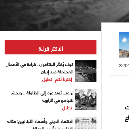
الاكثر قراءة
كيف يُفكّر البنتاغون.. قراءة في الأعمال
22/0
المحتملة ضد إيران
إخترنا لكم
تحليل
ترامب يُعيد غزة إلى الطاولة... ويحشر
نتنياهو في الزاوية
ت
تحليل
ع
الانتماء الديني وأسماء اللبنانيين: متانة
التقليد وتمثّلات الحداثة