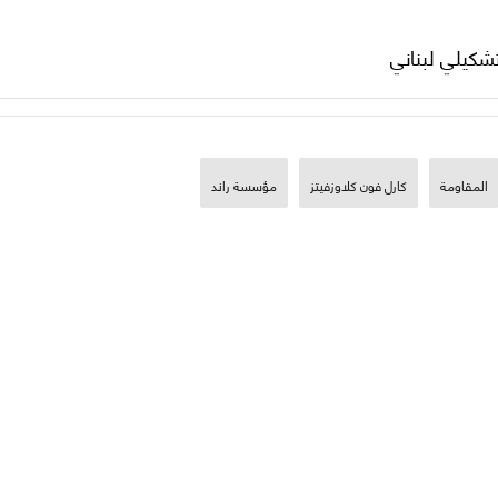
تشكيلي لبناني
المقاومة
كارل فون كلاوزفيتز
مؤسسة راند