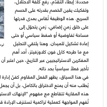
محددة: إبطاء التقدّم، رفع كلفة الاحتلال،
وتفكيك يقين الخصم بقدرته على الحسم
السريع. هذه الوظيفة تُقاس بمدى قدرتها
على خلق زمنٍ إضافي، زمنٍ يتحوّل إلى
مساحة تفاوضية أو ضغط سياسي أو حتى
إعادة تشكيل للميدان. وهنا يلتقي التحليل
لوح
مع ما طرحه كارل فون كلاوزفيتز، أحد أهم
المفكرين الاستراتيجيين عبر التاريخ، حين اعتبر 
تأخير فعلاً سياسياً بحد ذاته.
في هذا السياق، يظهر الفعل المقاوم كفنّ إدارة 
يُطلب منه أن يمنع الاختراق بالكامل، بل أن يج
هذه المقاربة تتقاطع مع مفهوم “الإنهاك الاسترا
تُفهم المواجهة كعملية تراكمية تستنزف الإرادة قب