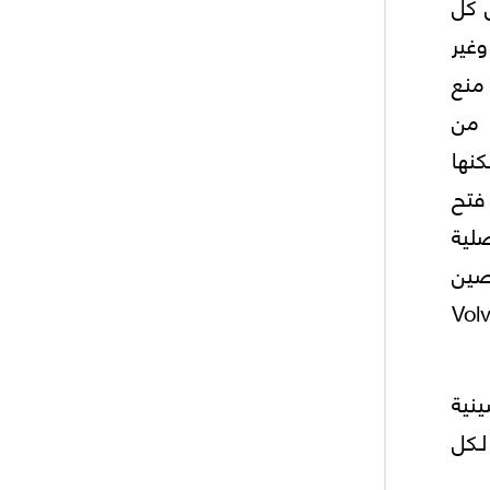
 كل
غير
منع
 من
كنها
فتح
صلية
صين
Volvo ,
ينية
ـكل