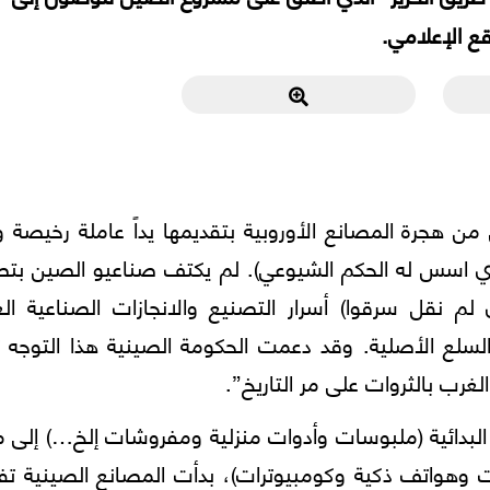
قع الإعلامي.
 هجرة المصانع الأوروبية بتقديمها يداً عاملة رخيصة و
ذي اسس له الحكم الشيوعي). لم يكتف صناعيو الصين بتص
لم نقل سرقوا) أسرار التصنيع والانجازات الصناعية الغ
لسلع الأصلية. وقد دعمت الحكومة الصينية هذا التوجه 
غرب بالثروات على مر التاريخ”.
لبدائية (ملبوسات وأدوات منزلية ومفروشات إلخ…) إلى م
نات وهواتف ذكية وكومبيوترات)، بدأت المصانع الصينية 