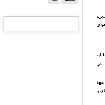
أمام الصين،
واق
فقفز الناتج الإجمالي المحلي (GDP) من 917 مليار دولار إلى 12131 مليار،
أي بزيادة قدرها 1222 في المئة خلال 20 سنة فقط. أما الناتج القومي للفرد (PCI)، فقد ارتفع بنسبة 1084 في
 قوة
لبي،