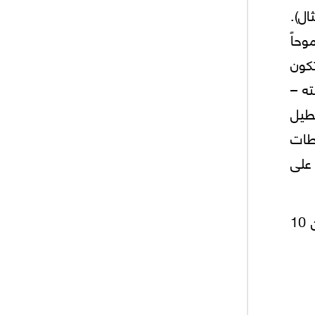
ال).
وحاً
كون
ته –
دي إلى تعطيل
طات
 على
كما أن النزاع التجاري مع واشنطن، بدأ يؤثر على ميزان المدفوعات الصيني وعلى معدل النمو الذي تراجع من 10