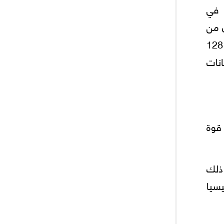
فقط 325 مليون نسمة. في
ابان من
المركز الثاني اقتصادياً من ناحية الناتج الإجمالي المحلي (4872 مليار دولار) إلا أن عدد سكان اليابان يبلغ 128
بيانات
قوة
 ذلك
يسيا