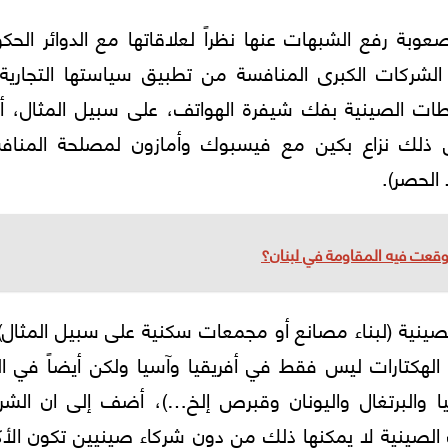
بة رفع الشبهات عنها نظراً لعلاقاتها مع الدوائر الحك
لشركات الكبرى المنافسة من تطبيق سياستها التجارية
طات الصينية بفك شيفرة الهواتف، على سبيل المثال، أ
 ذلك نزاع بكين مع فيسبوك وأمازون لمصلحة المناف
 الحصر).
وقعت فيه المقاومة في لبنان؟
لصينية (لبناء مصانع أو مجمعات سكنية على سبيل المثال
لهكتارات ليس فقط في أفريقيا وآسيا ولكن أيضاً في ال
انيا والبرتغال واليونان وقبرص إلخ…)، أضف إلى ان الش
ات الصينية لا يمكنها ذلك من دون شركاء صينيين تكون الأك