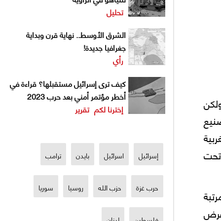
تحليل
الشرق الأوسط.. نهاية قرن وبداية
جغرافيا جديدة!
رأي
كيف ترى إسرائيل مستقبلها؟ قراءة في
أخطر مؤتمر أمني بعد حرب 2023
لكن
إخترنا لكم
تقرير
نيع
ربية
تحت
إسرائيل
اسرائيل
بايدن
ترامب
حرب غزة
حزب الله
روسيا
سوريا
رتبة
تفرض
فلسطين
لبنان