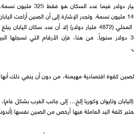
الناتج المحلي للولايات المتحدة يبلغ 19280 مليار دولار فيما عدد السكان هو 
المقابل، فإن عدد السكان في الصين يزيد عن 1400 مليون نسمة. وتجدر الإشارة إلى أن الصين أزاحت الي
مليون نسمة يتمتع الفرد منهم بمعدل 34500 دولار سنوياً. من هنا، فإن الأرقام التي تسجلها ال
.
ين كقوة اقتصادية مهيمنة، من دون أن ينفي ذلك أنها 
يابان وتايوان وكوريا إلخ… إلى جانب الغرب بشكل عام)،
عتبر كلفة اليد العاملة فيها أرخص من الصين نفسها (أندون