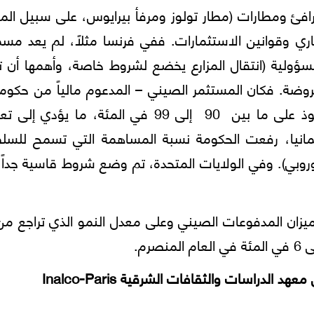
رافئ ومطارات (مطار تولوز ومرفأ بيرايوس، على سبيل المث
ري وقوانين الاستثمارات. ففي فرنسا مثلاً، لم يعد مسم
سؤولية (انتقال المزارع يخضع لشروط خاصة، وأهمها أن ت
معروضة. فكان المستثمر الصيني – المدعوم مالياً من حكوم
يدفع بالمزارع لتأسيس شركة مساهمة، فيستحوذ على ما بين 90 إلى 99 في المئة، ما يؤ
ألمانيا، رفعت الحكومة نسبة المساهمة التي تسمح للسل
روبي). وفي الولايات المتحدة، تم وضع شروط قاسية جداً
راسات والثقافات الشرقيةInalco-Paris