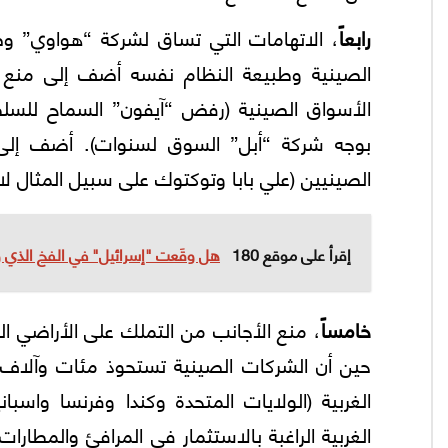
رابعاً
، الاتهامات التي تساق لشركة “هواوي” وصعو
الصينية وطبيعة النظام نفسه أضف إلى منع ا
الأسواق الصينية (رفض “آيفون” السماح للسل
بوجه شركة “أبل” السوق لسنوات). أضف إلى
الصينيين (علي بابا وتوكتوك على سبيل المثال لا
إقرأ على موقع 180
هل وقَعت "إسرائيل" في الفخ الذي 
خامساً
، منع الأجانب من التملك على الأراضي ا
حين أن الشركات الصينية تستحوذ مئات وآلاف ا
الغربية (الولايات المتحدة وكندا وفرنسا واسب
الغربية الراغبة بالاستثمار في المرافئ والمطار