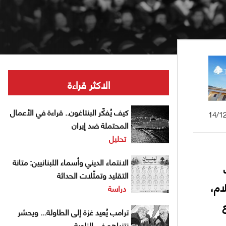
الاكثر قراءة
كيف يُفكّر البنتاغون.. قراءة في الأعمال
14/1
المحتملة ضد إيران
تحليل
الانتماء الديني وأسماء اللبنانيين: متانة
التقليد وتمثّلات الحداثة
ام،
دراسة
ترامب يُعيد غزة إلى الطاولة... ويحشر
نتنياهو في الزاوية