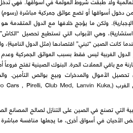
 العالمية ولا طبقت شروط العولمة في أسواقها. فهي تدخل
من دخول أسواقها أو تضع عوائق جمركية مباشرة (رسوم) و
إجبارية). ولكن ما يؤجج خلافها مع الدول المتقدمة هو 
تشارية)، وهي الأبواب التي تستطيع تحصيل “الكاش”
ما كانت الصين “تبني” اقتصادها (مثل الدول النامية)، ول
الدول الغربية ليس فقط بسبب العوائق الجمركية وعدم 
نة مع باقي العملات الحرة. البنوك الصينية تفتح فروعاً أ
 تحصيل الأموال والمدخرات وبيع بوالص التأمين. وال
استحوذت على الكثير من الشركات المهمة في الغرب (Cars , Pirelli, Club Med, Lanvin Kuka
نبية التي تصنع في الصين على التنازل لصالح المصانع الص
 الأحيان في أسواق أخرى، ما يجعلها منافسة مباشرة ل