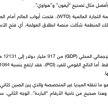
وأفضل مثال تصنيع “آيفون” و”هواوي”.
ومع انتساب الصين في العام 2001، إلى منظمة التجارة العالمية (WTO)، فتحت أبواب العالم 
 تلك المنظمة شكّلت منصة انطلاق العولمة، أي فتح الأس
سمح ذلك للصين بالنمو بسرعة، 
و ما تنقله الميديا غير المتخصصة والذي يبرز الصين كثاني
وهذا صحيح من ناحية الأرقام “الباردة”. الوجه الثاني، س