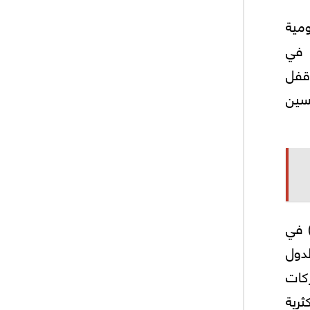
ومية
 في
قفل
سين
) في
دول
ركات
ثرية