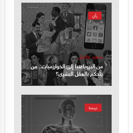
رأي
سعيد فاضل
من البروباغندا إلى الخوارزميات.. من
يتحكم بالعقل البشري؟
ترجمة