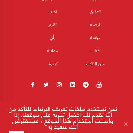
تحقيق
تحليل
ترجمة
تقرير
دراسة
رأي
كتاب
مقابلة
من الذاكرة
كورونا
180POST جميع الحقوق محفوظة 2026
نحن نستخدم ملفات تعريف الارتباط للتأكد من
أننا نقدم لك أفضل تجربة على موقعنا. إذا
واصلت استخدام هذا الموقع ، فسنفترض
أنك سعيد به
إقرأ على موقع 180
مفاوضات عُمان.. ماذا يحمل إليها الأميركيون