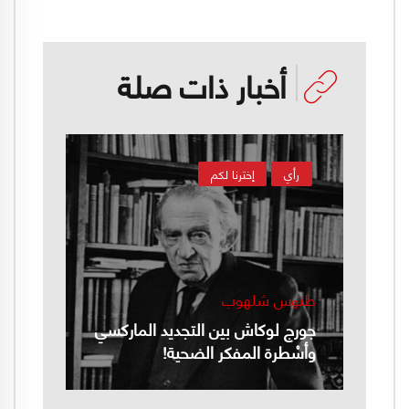
أخبار ذات صلة
رأي
إخترنا لكم
طنوس شلهوب
جورج لوكاش بين التجديد الماركسي
وأسْطرة المفكر الضحية!