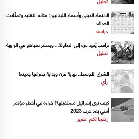
تحليل
الانتماء الديني وأسماء اللبنانيين: متانة التقليد وتمثّلات
الحداثة
دراسة
ترامب يُعيد غزة إلى الطاولة... ويحشر نتنياهو في الزاوية
تحليل
الشرق الأوسط.. نهاية قرن وبداية جغرافيا جديدة!
رأي
كيف ترى إسرائيل مستقبلها؟ قراءة في أخطر مؤتمر
أمني بعد حرب 2023
إخترنا لكم
تقرير