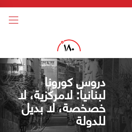
دروس كورونا
لبنانياً: لامركزية، لا
خصخصة، لا بديل
للدولة