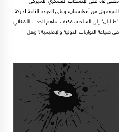
مضى عام على الإنسحاب العسكري الأميركي
الفوضوي من أفغانستان، وعلى العودة الثانية لحركة
"طالبان" إلى السلطة، فكيف ساهم الحدث الأفغاني
في صياغة التوازنات الدولية والإقليمية؟ وهل
أفغانستان التي كانت منطلقاً لهجمات 11 أيلول/
سبتمبر 2001، لم تعد تشكل خطراً على الأمن
القومي الأميركي وهل قطعت الحركة الأفغانية
المتشددة التي تسعى إلى إعتراف العالم بنظامها،
علاقاتها مع التنظيمات الجهادية فعلاً؟