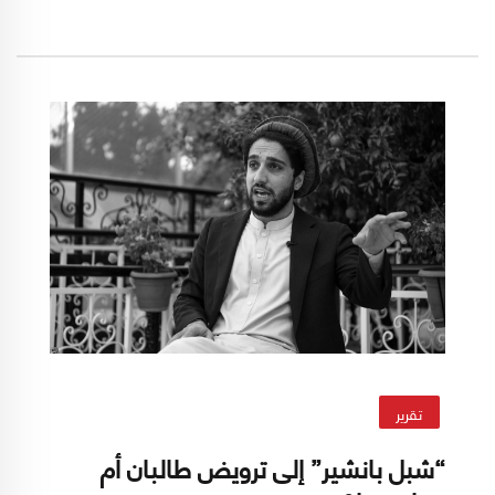
يقول كارتر ملكاسيان، الكاتب الأميركي في "فورين
أفيرز" ومؤلف كتاب "الحرب الأميركية في
أفغانستان".
تقرير
“شبل بانشير” إلى ترويض طالبان أم