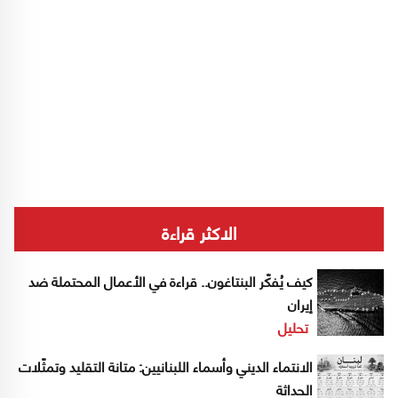
الاكثر قراءة
كيف يُفكّر البنتاغون.. قراءة في الأعمال المحتملة ضد
إيران
تحليل
الانتماء الديني وأسماء اللبنانيين: متانة التقليد وتمثّلات
الحداثة