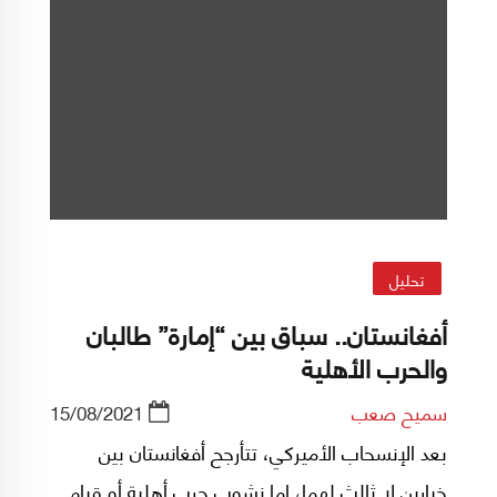
تحليل
أفغانستان.. سباق بين “إمارة” طالبان
والحرب الأهلية
سميح صعب
15/08/2021
بعد الإنسحاب الأميركي، تتأرجح أفغانستان بين
خيارين لا ثالث لهما، إما نشوب حرب أهلية أو قيام