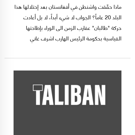
ماذا حقّقت واشنطن في أفغانستان بعد إحتلالها هذا
البلد 20 عاماً؟ الجواب لا شيء أبداً، لا بل أعادت
حركة "طالبان" عقارب الزمن الى الوراء بإطاحتها
القياسية بحكومة الرئيس الهارب اشرف غاني
واسترجاعها سلطة خسرتها بفعل الغزو الأميركي عام
2001، وكأن شيئاً لم يكن طوال عقدين من الزمن.