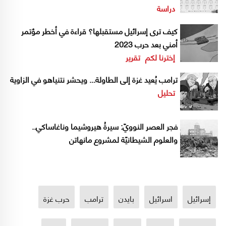
دراسة
كيف ترى إسرائيل مستقبلها؟ قراءة في أخطر مؤتمر
أمني بعد حرب 2023
إخترنا لكم
تقرير
ترامب يُعيد غزة إلى الطاولة... ويحشر نتنياهو في الزاوية
تحليل
فجر العصر النوويّ: سيرةُ هيروشيما وناغاساكي..
والعلوم الشيطانيّة لمشروع مانهاتن
إسرائيل
اسرائيل
بايدن
ترامب
حرب غزة