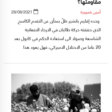
مقاومتها؟
أمين قمورية
28/08/2021
وحده إقليم بانشير ظلّ بمنأى عن التقدم الكاسح
الذي حققته حركة طالبان في الارجاء الافغانية
الشاسعة وصولا الى استعادة الحكم في كابول بعد
20 عاما من الاحتلال الاميركي، فهل يعود هذا
الوادي الحصين، ايقونة للمقاومة ضد الحركة
الاسلامية التي بعثت من جديد، مثلما كان عصياً على
السوفيات والانكليزوالفرنسيين الذين تعاقبوا على
غزو هذه البلاد؟