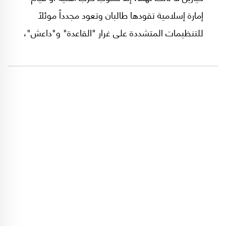
إمارة إسلامية تقودها طالبان وتعود مجدداً موئلاً
للتنظيمات المتشددة على غرار "القاعدة" و"داعش"،
وتالياً منصة تخطيط لهجمات في أنحاء العالم.