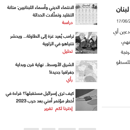
بنان
الانتماء الديني وأسماء اللبنانيين: متانة
التقليد وتمثّلات الحداثة
17/06/
دراسة
دعين أي
ترامب يُعيد غزة إلى الطاولة... ويحشر
هم،
نتنياهو في الزاوية
تحليل
رفية
 للسطو
الشرق الأوسط.. نهاية قرن وبداية
إنقاذ
جغرافيا جديدة!
رأي
خيالية
كما ينص
كيف ترى إسرائيل مستقبلها؟ قراءة في
أخطر مؤتمر أمني بعد حرب 2023
إخترنا لكم
تقرير