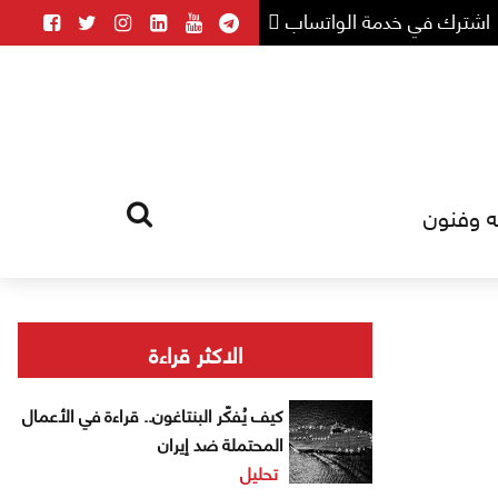
اشترك في خدمة الواتساب
ه وفنون
HOME
TAG
الاكثر قراءة
كيف يُفكّر البنتاغون.. قراءة في الأعمال
المحتملة ضد إيران
تحليل