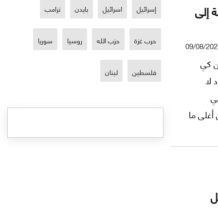
 إلى
إسرائيل
اسرائيل
بايدن
ترامب
حرب غزة
حزب الله
روسيا
سوريا
09/08/202
ن كي
فلسطين
لبنان
 لا
في
 أغلى ما
ل