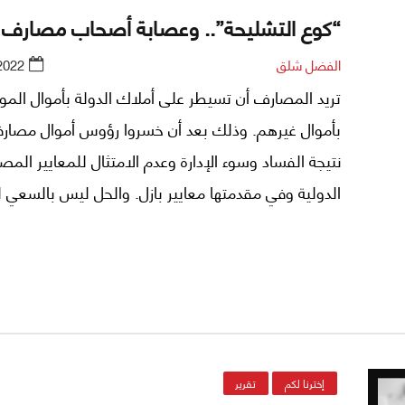
“كوع التشليحة”.. وعصابة أصحاب مصارف ل
الفضل شلق
2022
تريد المصارف أن تسيطر على أملاك الدولة بأموال المو
بأموال غيرهم. وذلك بعد أن خسروا رؤوس أموال مصارف
نتيجة الفساد وسوء الإدارة وعدم الامتثال للمعايير المص
الدولية وفي مقدمتها معايير بازل. والحل ليس بالسعي
على أصول الدولة بعد السطو على أموال المودعين، بل ب
مصارفهم من أموالهم الخاصة التي راكموها من الأرباح ال
التي حققوها، وإما إعلان الإفلاس والخروج من السوق 
قانون النقد والتسليف.
إخترنا لكم
تقرير