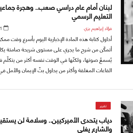
لبنان أمام عام دراسي صعب.. وهجرة جماعية
التعليم الرسمي
فؤاد إبراهيم بزي
1
أحاول كتابة هذه المادة الإخبارية اليوم بأسرع وقت ممك
أتمكّن من شرح ما يجري على مستوى شريحة صامتة يكاد
يُسمعُ صوتها، ولكنّها في الوقت نفسه أكثر من يتكلّم 
القاعات المغلقة وأكثر من يحاول بثّ الإيمان والأمل في
على هذه البقعة من الأرض، أي التلامذة والطلاب.
تقرير
دياب يتحدى الأميركيين.. وسلامة لن يستقي
والشارع يغلي