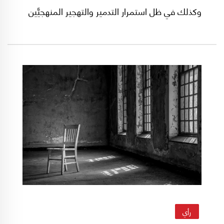
وكذلك في ظل استمرار التدمير والتهجير المنهجيَّين
وتهديدات إسرائيلية بتوسيع العمليات البرية.
وبذلك، لا تبدو الطاولة التفاوضية منفصلة عن
الميدان، بل امتدادًا له بوسائل أخرى: يذهب لبنان
إليها مثقلًا بملف وقف العدوان، والانسحاب، وعودة
المهجّرين، وإطلاق الأسرى وإعادة الإعمار، فيما
تدخلها إسرائيل من موقع القوة، واضعةً نزع سلاح
المقاومة في صلب أي تفاوض مع لبنان.
رأي