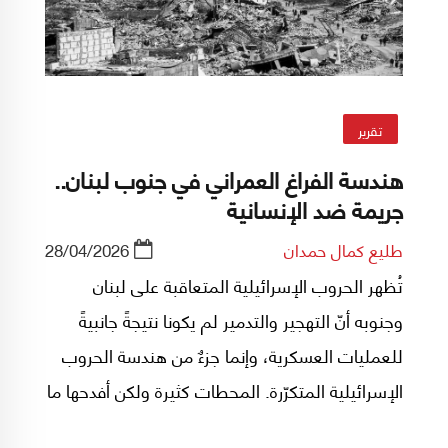
تقرير
هندسة الفراغ العمراني في جنوب لبنان..
جريمة ضد الإنسانية
طليع كمال حمدان
28/04/2026
تُظهر الحروب الإسرائيلية المتعاقبة على لبنان
وجنوبه أنّ التهجير والتدمير لم يكونا نتيجةً جانبيةً
للعمليات العسكرية، وإنما جزءٌ من هندسة الحروب
الإسرائيلية المتكرّرة. المحطات كثيرة ولكن أفدحها ما
شهدناه بعد اتفاق وقف النار في 27 تشرين الثاني/