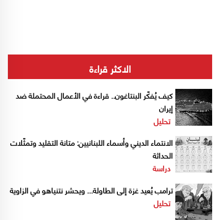
الاكثر قراءة
كيف يُفكّر البنتاغون.. قراءة في الأعمال المحتملة ضد
إيران
تحليل
الانتماء الديني وأسماء اللبنانيين: متانة التقليد وتمثّلات
الحداثة
دراسة
ترامب يُعيد غزة إلى الطاولة... ويحشر نتنياهو في الزاوية
تحليل