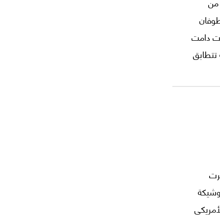
 من
ها "طوفان
ت دامت
 تتطابق
خامنئي
 في حركة
 خضم ما
حزيران (1967) تواترت
وشيكة
أمريكى