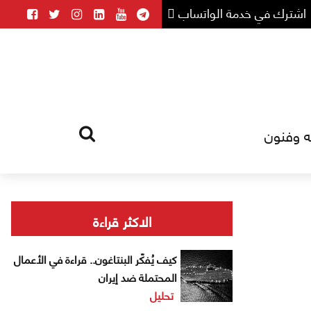
اشترك في خدمة الواتساب
ه وفنون
HOME
TAG
الاكثر قراءة
كيف يُفكّر البنتاغون.. قراءة في الأعمال
المحتملة ضد إيران
تحليل