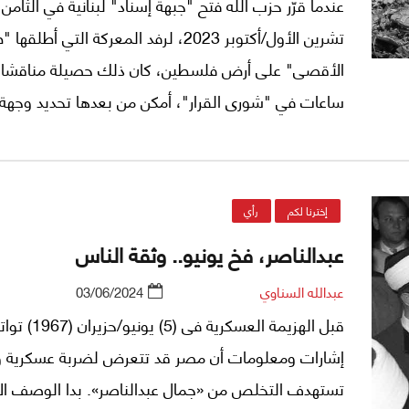
عندما قرّر حزب الله فتح "جبهة إسناد" لبنانية في الثامن
تشرين الأول/أكتوبر 2023، لرفد المعركة التي أطلق
الأقصى" على أرض فلسطين، كان ذلك حصيلة مناقشا
ساعات في "شورى القرار"، أمكن من بعدها تحديد وجهة
إلى حد كبير مع الرؤية التي حدّدها المرشد الإيراني علي 
بعد ذلك بفترة في لقاء جمعه برئيس المكتب السياسي
حماس إسماعيل هنية في طهران وأساسها أننا لسنا في
إخترنا لكم
رأي
تسمى "الحرب الكبرى".
عبدالناصر، فخ يونيو.. وثقة الناس
عبدالله السناوي
03/06/2024
قبل الهزيمة العسكرية فى (5) يونيو/
إشارات ومعلومات أن مصر قد تتعرض لضربة عسكرية 
تستهدف التخلص من «جمال عبدالناصر». بدا الوصف ال