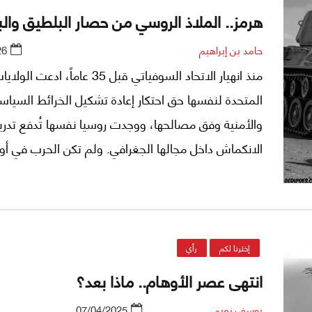
هرمز.. الملاذ الروسي من حصار البلطيق وال
حامد بن إبراهيم
26
منذ انهيار الاتحاد السوفياتي قبل 35 عاماً، ادعت الولا
المتحدة لنفسها حق احتكار إعادة تشكيل الخرائط السياس
والأمنية وفق مصالحها، ووجدت روسيا نفسها تُدفع تدريجي
الانكماش داخل مجالها الجغرافي. ولم تكن الحرب في أوكر
قبل أربع سنوات ونيف، هي السبب الحقيقي للأزمة بين
والغرب، بل كانت إحدى نتائجها. فالصراع أعمق من مراج
للحدود أوتنازع على إقليم، بل يندرج في سياق محاولة إعا
شكل العالم الجديد.
إخترنا لكم
رأي
انتهى عصر الأوهام.. ماذا بعد؟
يوسف نعيم
07/04/2025