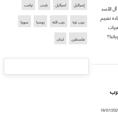
إسرائيل
اسرائيل
بايدن
ترامب
 سقوط نظام آل الأسد
دة تقييم
حرب غزة
حزب الله
روسيا
سوريا
غيرات
اتنا؟
فلسطين
لبنان
حرب
18/07/202