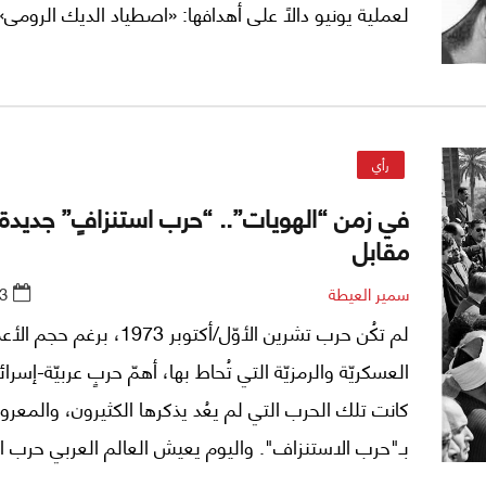
لعملية يونيو دالًا على أهدافها: «اصطياد الديك الرومى»
يتيه بقيادته لحركات التحرر الوطنى فى العالم الثالث كله
خطة العدوان تبحث عن ذريعة.
رأي
في زمن “الهويات”.. “حرب استنزافٍ” جديدة 
مقابل
سمير العيطة
3
لم تكُن حرب تشرين الأوّل/أكتوبر 1973، برغم حج
العسكريّة والرمزيّة التي تُحاط بها، أهمّ حربٍ عربيّة-إسرائي
كانت تلك الحرب التي لم يعُد يذكرها الكثيرون، والمعرو
بـ"حرب الاستنزاف". واليوم يعيش العالم العربي حرب 
جديدة، الذين ينزِفون فيها هم الفلسطينيّون وأبناء سورية