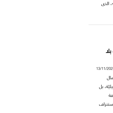
، الذى
. كانت
بلا
13/11/202
م الأعمال
ليّة، بل
فة
استنزاف
 ولبنان