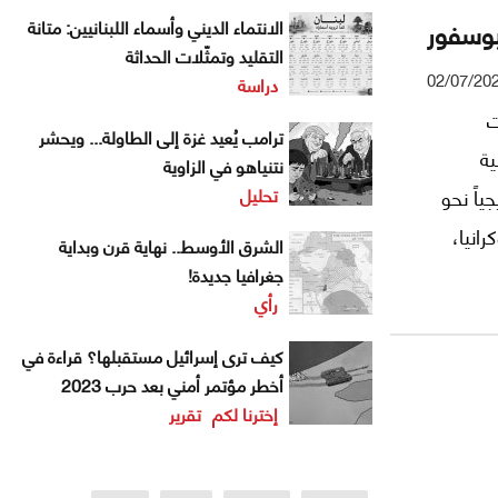
بوسفور
الانتماء الديني وأسماء اللبنانيين: متانة
التقليد وتمثّلات الحداثة
02/07/20
دراسة
يات
ترامب يُعيد غزة إلى الطاولة... ويحشر
ية
نتنياهو في الزاوية
تحليل
اً نحو
انيا،
الشرق الأوسط.. نهاية قرن وبداية
 روسيا
جغرافيا جديدة!
رأي
عة
دة تحديد
كيف ترى إسرائيل مستقبلها؟ قراءة في
أخطر مؤتمر أمني بعد حرب 2023
إخترنا لكم
تقرير