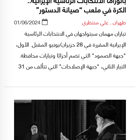
الكرة في ملعب “صيانة الدستور”
طهران ـ علي منتظري
01/06/2024
تياران مهمان سيتواجهان في الانتخابات الرئاسية
الإيرانية المقررة في 28 حزيران/يونيو المقبل. الأول،
"جبهة الصمود" التي تضم أحزابًا وتيارات محافظة.
التيار الثاني، "جبهة الإصلاحات" التي تتألف من 31
حزبًا ومنظمة وجمعية إصلاحية باشراف السيد محمد
خاتمي وقررّت المشاركة في الإنتخابات في حال تم
تأييد مرشح إصلاحي واحد أو أكثر من قبل مجلس
صيانة الدستور.. وإلا ستقاطع الإنتخابات.