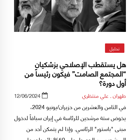
تحليل
هل يستقطب الإصلاحي بزشكيان
“المجتمع الصامت” فيكون رئيساً من
أول دورة؟
طهران ـ علي منتظري
12/06/2024
في الثامن والعشرين من حزيران/يونيو 2024،
يخوض ستة مرشحين للرئاسة في إيران سباقاً لدخول
مبنى "باستور" الرئاسي. وإذا لم يتمكن أحد من
المرشحين من الحصول على 50% زائد واحد على