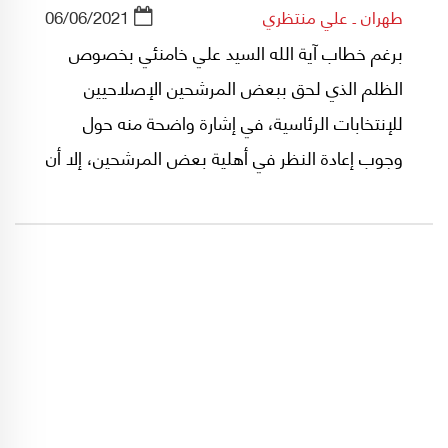
طهران ـ علي منتظري
06/06/2021
برغم خطاب آية الله السيد علي خامنئي بخصوص
الظلم الذي لحق ببعض المرشحين الإصلاحيين
للإنتخابات الرئاسية، في إشارة واضحة منه حول
وجوب إعادة النظر في أهلية بعض المرشحين، إلا أن
مجلس صيانة الدستور أعاد تثبيت القائمة النهائية
للمرشحين السبعة، الأمر الذي إنعكس حالة من
الإحباط في الشارع الايراني.