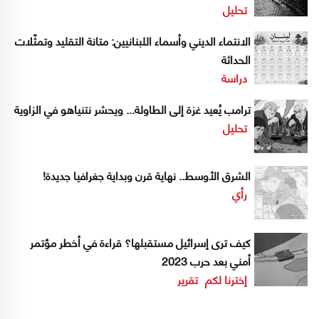
تحليل
الانتماء الديني وأسماء اللبنانيين: متانة التقليد وتمثّلات
الحداثة
دراسة
ترامب يُعيد غزة إلى الطاولة... ويحشر نتنياهو في الزاوية
تحليل
الشرق الأوسط.. نهاية قرن وبداية جغرافيا جديدة!
رأي
كيف ترى إسرائيل مستقبلها؟ قراءة في أخطر مؤتمر
أمني بعد حرب 2023
إخترنا لكم
تقرير