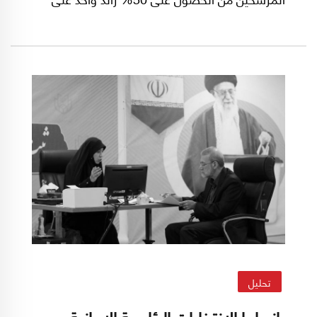
الأقل من إجمالي عدد المشاركين في التصويت،
تُجرى جولة إعادة بين المرشحين الفائزين بأكبر عدد
من الأصوات في الخامس من تموز/يوليو المقبل.
تحليل
بانوراما الانتخابات الرئاسية الإيرانية..