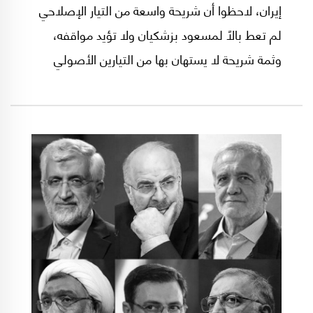
إيران، لاحظوا أن شريحة واسعة من التيار الإصلاحي
لم تعط بالاً لمسعود بزشكيان ولا تؤيد مواقفه،
وثمة شريحة لا يستهان بها من التيارين الأصولي
والمعتدل أعطت أصواتها لبزشكيان، بما فيها كتلة
ناخبة كانت اقترعت للرئيس الراحل ابراهيم رئيسي،
علامَ يدلُ ذلك؟