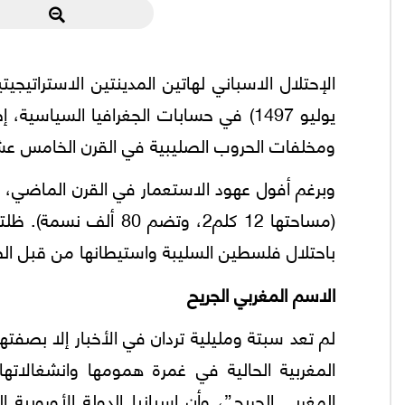
يوليو 1497) في حسابات الجغرافيا السياس
ومخلفات الحروب الصليبية في القرن الخامس عشر ا
(مساحتها 12 كلم2، وتض
باحتلال فلسطين السليبة واستيطانها من قبل الصه
الاسم المغربي الجريح
لم تعد سبتة ومليلية تردان في الأخبار إلا بصفتهم
المغربية الحالية في غمرة همومها وانشغالاته
المغربي الجريح”، وأن اسبانيا الدولة الأوروب