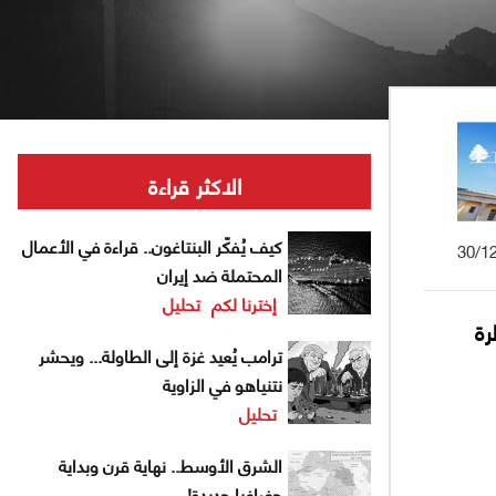
الاكثر قراءة
كيف يُفكّر البنتاغون.. قراءة في الأعمال
30/1
المحتملة ضد إيران
إخترنا لكم
تحليل
رة
ترامب يُعيد غزة إلى الطاولة... ويحشر
نتنياهو في الزاوية
تحليل
الشرق الأوسط.. نهاية قرن وبداية
جغرافيا جديدة!