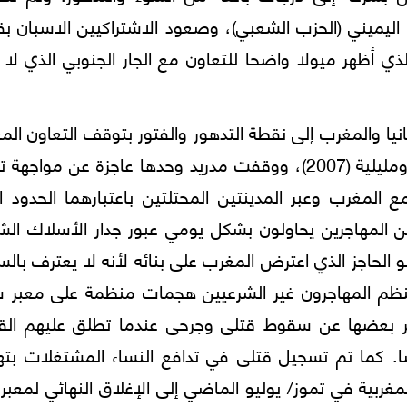
 اليميني (الحزب الشعبي)، وصعود الاشتراكيين الاسبان بق
ي أظهر ميولا واضحا للتعاون مع الجار الجنوبي الذي لا 
نيا والمغرب إلى نقطة التدهور والفتور بتوقف التعاون الم
الاسباني، بعد زيارة الملك خوان كارلوس لسبتة ومليلية (2007)، ووقفت مدريد وحدها عاجزة عن مو
ع المغرب وعبر المدينتين المحتلتين باعتبارهما الحدود ال
 من المهاجرين يحاولون بشكل يومي عبور جدار الأسلاك الش
لحاجز الذي اعترض المغرب على بنائه لأنه لا يعترف بالس
 ينظم المهاجرون غير الشرعيين هجمات منظمة على معبر س
سفر بعضها عن سقوط قتلى وجرحى عندما تطلق عليهم الق
ضا. كما تم تسجيل قتلى في تدافع النساء المشتغلات بته
ربية في تموز/ يوليو الماضي إلى الإغلاق النهائي لمعبر