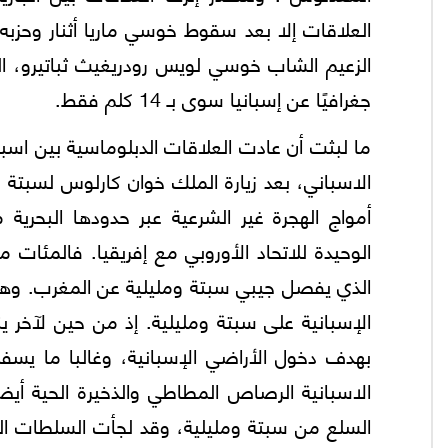
العلاقات إلا بعد سقوط خوسي ماريا أثنار وحزبه
الزعيم الشاب خوسي لويس رودريغيث ثباتيرو، الذ
جغرافيًا عن إسبانيا سوى بـ 14 كلم فقط.
ما لبثت أن عادت العلاقات الدبلوماسية بين اسبا
أمواج الهجرة غير الشرعية عبر حدودها البحرية م
الوحيدة للاتحاد الأوروبي مع إفريقيا. فالمئات
الذي يفصل جيبي سبتة ومليلية عن المغرب. وهو ا
الإسبانية على سبتة ومليلية. إذ من حين لآخر
بهدف دخول الأراضي الإسبانية، وغالبا ما ي
الاسبانية الرصاص المطاطي والذخيرة الحية أي
السلع من سبتة ومليلية، وقد لجأت السلطات المغ