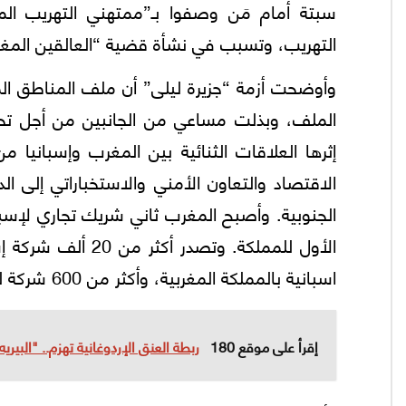
سبتة أمام مَن وصفوا بـ”ممتهني التهريب ال
التهريب، وتسبب في نشأة قضية “العالقين المغاربة
وأوضحت أزمة “جزيرة ليلى” أن ملف المناطق المغ
الملف، وبذلت مساعي من الجانبين من أجل تحري
إثرها العلاقات الثنائية بين المغرب وإسباني
الاقتصاد والتعاون الأمني والاستخباراتي إلى ال
الجنوبية. وأصبح المغرب ثاني شريك تجاري لإسبان
اسبانية بالمملكة المغربية، وأكثر من 600 شركة لديها أسهم في شركات مسجلة في المغرب.
إقرأ على موقع 180
ربطة العنق الإردوغانية تهزم.. "البيريه"