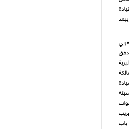
يادة
يبعد
غربي
اجهة تدفق
برية
ائكة
يادة
بتة
وات
ريب
 باب