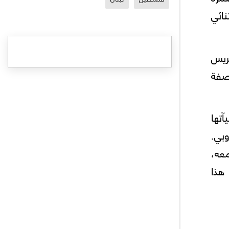
ائي
كريس
لصفة
تها
وبي.
عه،
 هذا