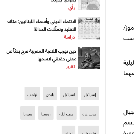
رأي
الانتماء الديني وأسماء اللبنانيين: متانة
دينتين الاستراتيجيتين (سبتة في 21 آب/ أغسطس 1415، ومليلية في 19 تموز/
التقليد وتمثّلات الحداثة
واسب
دراسة
حين تهرب اللاعبة المغربية فرح بحثاً عن
معنى حقيقي لاسمها
 ألف نسمة)، ومليلية
تقرير
ضعهما
إسرائيل
اسرائيل
بايدن
ترامب
جيال
حرب غزة
حزب الله
روسيا
سوريا
اسم
مرة
فلسطين
لبنان