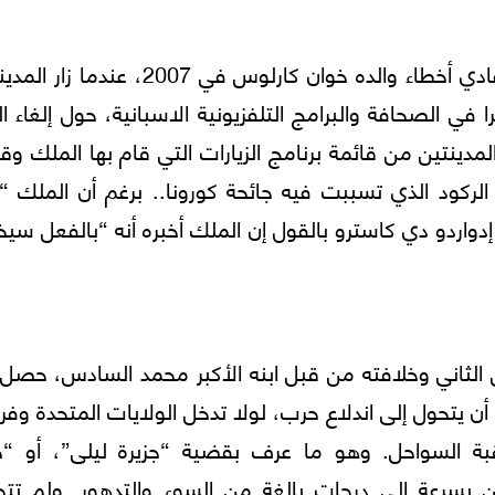
وقيل إن السبب هو رغبة الملك الاسباني في تفادي أخطاء والده خوان كارلوس في 2007،
ا في الصحافة والبرامج التلفزيونية الاسبانية، حول إلغاء الز
ها منذ 13 عاما واستثناء المدينتين من قائمة برنامج الزيارات التي قام بها الملك و
الركود الذي تسببت فيه جائحة كورونا.. برغم أن الملك “
إدواردو دي كاسترو بالقول إن الملك أخبره أنه “بالفعل س
لثاني وخلافته من قبل ابنه الأكبر محمد السادس، حصل ت
غرب واسبانيا في سنة 2002، اقترب أن يتحول إلى اندلاع حرب، لولا تدخل الولايات المتحدة و
بة السواحل. وهو ما عرف بقضية “جزيرة ليلى”، أو “جز
رين بسرعة إلى درجات بالغة من السوء والتدهور. ولم تت