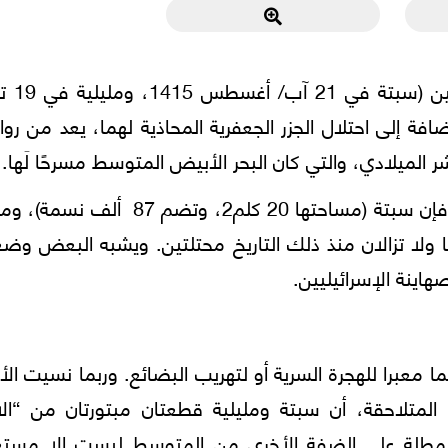
الإحتلال الاسباني لهاتين الم
ية، إضافة إلى احتلال الجزر الجعفرية المحاذية لهما، يعد من ر
لميلادي، والتي كان البحر الأبيض المتوسط مسرحًا لَها.
وبرغم أفول عهود الاستعمار في القرن الماضي، فإن سبتة (مساحتها 20 كلم2، وتضم 87
م 80 ألف نسمة). ظلتا ولا تزالان منذ ذلك التاريخ محتلتين. ويشبه البعض و
اينة الإسرائيليين.
ا معبرا للهجرة السرية أو لتهريب البضائع. وربما نسيت الأ
ا المتلاحقة، أن سبتة ومليلية قطعتان مبتورتان من “ال
ية المطلة على الضفة الأخرى من المتوسط ليست إلا مستع