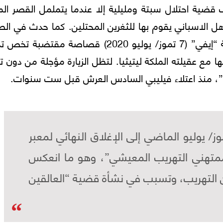
 قضية احتلال سبتة ومليلية إلا عندما يتململ القصر ال
اهل الاسباني يقوم بها للثغرين المحتلين. كما حدث في ا
الماضي، قبل أن تنشر الوكالة الرسمية الاسبانية “إيفي” (7 تموز/ يوليو 2020) قصاصة مقت
ها مع عقيلته الملكة ليتيثيا. لتظل الزيارة مؤجلة من دون ت
ا”، منذ اعتلاء فيليبي السادس العرش قبل ست سنوات.
/ يوليو الماضي إلى الإغلاق النهائي لمعبر
ممتهني التهريب المعيشي”، وهو ما انعكس
ن التهريب، وتسبب في نشأة قضية “العالقين