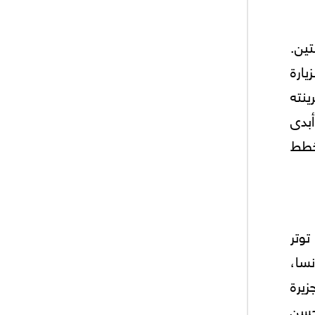
 عندما زار المدينتين.
يارة
قرينته
أبدى
يخطط
وتر
فرنسا،
يرة
حسن