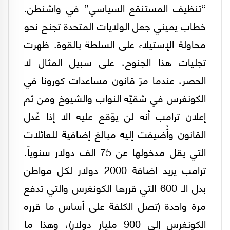
“تنظيف المستنقع السياسي” في واشنطن.
خطاب يميني جعل الولايات المتحدة تجنح نحو
محاولة الإستيلاء على السلطة بالقوة. ظهرت
تجليات هذا الجنوح، على سبيل المثال لا
الحصر، عندما مرّ قانون مساعدات كورونا في
الكونغرس في شقيّه النواب والشيوخ ومن ثم
إعلان ترامب أنه لن يوّقع عليه الا إذا عُدل
القانون وأُضيفت إليه مبالغ إضافية للعائلات
التي يقل مدخولها عن 75 الف دولار سنوياً.
ترامب يريد اضافة 2000 دولار لكل مواطن
بدل الـ 600 التي قررها الكونغرس والتي تدفع
مرة واحدة (تصل الكلفة على أساس ما قرره
الكونغرس إلى 900 مليار دولار)، وهذا ما