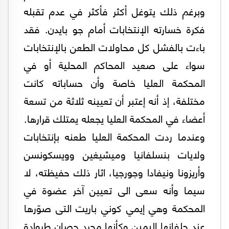
وبرغم ذلك يتوغل أكثر فأكثر في عدم تقبله
فكرة خسارته الإنتخابات أمام جو بايدن. فقد
باءت بالفشل كل محاولات الطعن بالإنتخابات
سواء على صعيد المحاكم المحلية أو في
المحكمة العليا خاصة وأن حساباته كانت
مختلفة، إذ أنه إعتبر أن تعيينه ثلاثة من تسعة
أعضاء في المحكمة العليا يجعله يمتلك قرارها.
وعندما ردت المحكمة العليا طعنه بإنتخابات
ولايات بنسلفانيا وميشيغين وويسكونسن
وأريزونا ونيفادا وجورجيا، اثار ذلك حفيظته، لا
سيما وأنه سعى الى تعيين آخر عضوة في
المحكمة وهي إيمي كوني باريت التى صوّرها
عند حلفانها اليمين وكأنها مجرد حصان طروادة