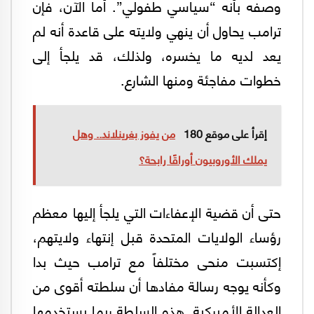
وصفه بأنه “سياسي طفولي”. أما الآن، فإن
ترامب يحاول أن ينهي ولايته على قاعدة أنه لم
يعد لديه ما يخسره، ولذلك، قد يلجأ إلى
خطوات مفاجئة ومنها الشارع.
إقرأ على موقع 180
من يفوز بغرينلاند.. وهل
يملك الأوروبيون أوراقًا رابحة؟
حتى أن قضية الإعفاءات التي يلجأ إليها معظم
رؤساء الولايات المتحدة قبل إنتهاء ولايتهم،
إكتسبت منحى مختلفاً مع ترامب حيث بدا
وكأنه يوجه رسالة مفادها أن سلطته أقوى من
العدالة الأميركية. هذه السلطة ربما يستخدمها