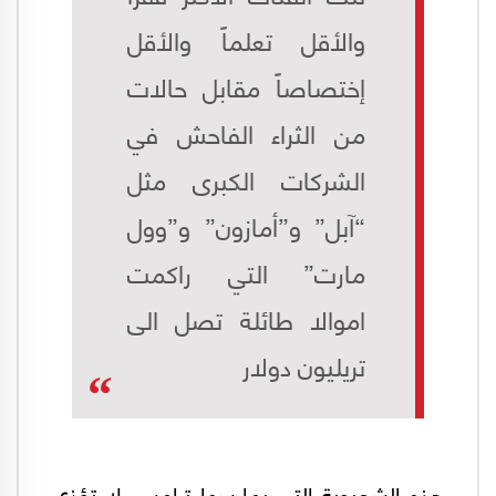
والأقل تعلماً والأقل
إختصاصاً مقابل حالات
من الثراء الفاحش في
الشركات الكبرى مثل
“آبل” و”أمازون” و”وول
مارت” التي راكمت
اموالا طائلة تصل الى
تريليون دولار
هذه الشعبوية التي يمارسها ترامب، لا تؤذي