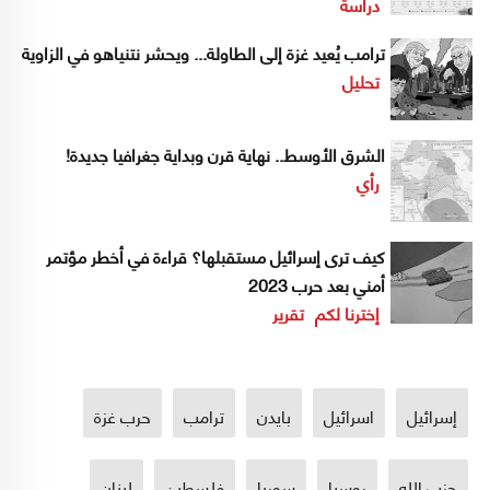
دراسة
ترامب يُعيد غزة إلى الطاولة... ويحشر نتنياهو في الزاوية
تحليل
الشرق الأوسط.. نهاية قرن وبداية جغرافيا جديدة!
رأي
كيف ترى إسرائيل مستقبلها؟ قراءة في أخطر مؤتمر
أمني بعد حرب 2023
إخترنا لكم
تقرير
إسرائيل
اسرائيل
بايدن
ترامب
حرب غزة
حزب الله
روسيا
سوريا
فلسطين
لبنان