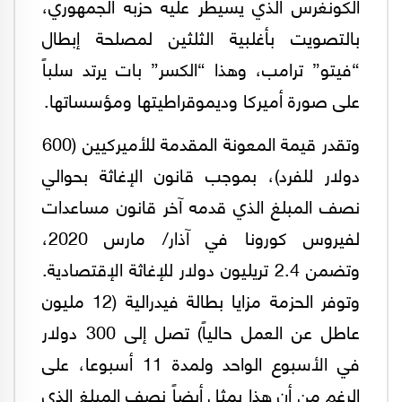
الكونغرس الذي يسيطر عليه حزبه الجمهوري،
بالتصويت بأغلبية الثلثين لمصلحة إبطال
“فيتو” ترامب، وهذا “الكسر” بات يرتد سلباً
على صورة أميركا وديموقراطيتها ومؤسساتها.
وتقدر قيمة المعونة المقدمة للأميركيين (600
دولار للفرد)، بموجب قانون الإغاثة بحوالي
نصف المبلغ الذي قدمه آخر قانون مساعدات
لفيروس كورونا في آذار/ مارس 2020،
وتضمن 2.4 تريليون دولار للإغاثة الإقتصادية.
وتوفر الحزمة مزايا بطالة فيدرالية (12 مليون
عاطل عن العمل حالياً) تصل إلى 300 دولار
في الأسبوع الواحد ولمدة 11 أسبوعا، على
الرغم من أن هذا يمثل أيضاً نصف المبلغ الذي