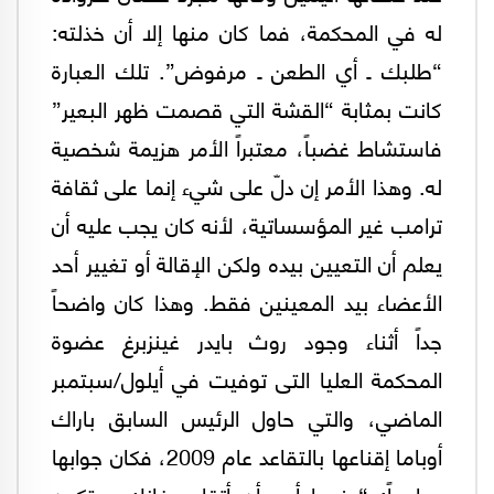
له في المحكمة، فما كان منها إلا أن خذلته:
“طلبك ـ أي الطعن ـ مرفوض”. تلك العبارة
كانت بمثابة “القشة التي قصمت ظهر البعير”
فاستشاط غضباً، معتبراً الأمر هزيمة شخصية
له. وهذا الأمر إن دلّ على شيء إنما على ثقافة
ترامب غير المؤسساتية، لأنه كان يجب عليه أن
يعلم أن التعيين بيده ولكن الإقالة أو تغيير أحد
الأعضاء بيد المعينين فقط. وهذا كان واضحاً
جداً أثناء وجود روث بايدر غينزبرغ عضوة
المحكمة العليا التى توفيت في أيلول/سبتمبر
الماضي، والتي حاول الرئيس السابق باراك
أوباما إقناعها بالتقاعد عام 2009، فكان جوابها
صادماً: “عندما أريد أن أتقاعد فإنك ستكون