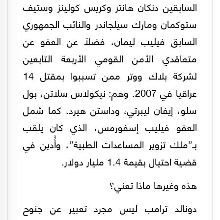
السابقين دنكان هانتر وكريس كولينز وستيف
ستوكمان ومارك سيلجاندر والنائب الجمهوري
السابق فيليب ليمان، فضلاً عن العفو عن
متعاقدي الأمن القومي الأربعة التابعين
لشركة بلاك ووتر ممن تسببوا بمقتل 14
عراقيا في 2007. وهم: نيكولاس سلاتن، بول
سلو، إيفان ليبرتي، وداستن هيرد. كما شمل
العفو فيليب إسفورمس، الذي كان يلقب
بـ”ملك تزوير المساعدات الطبية”، وأُدين في
قضية احتيال بقيمة 1.4 مليار دولار.
هذه وغيرها ماذا تعني؟
دونالد ترامب ليس مجرد تعبير عن جنوح