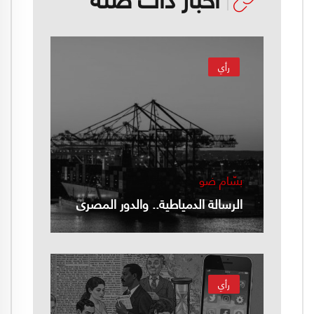
رأي
بسّام ضو
الرسالة الدمياطية.. والدور المصري
رأي