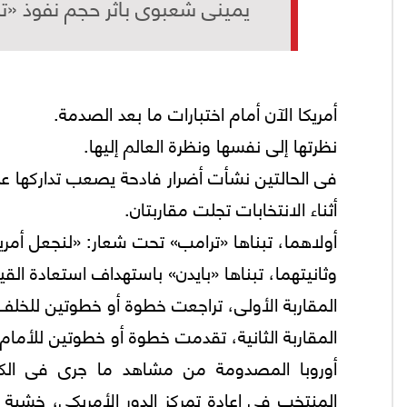
يمينى شعبوى بأثر حجم نفوذ «ت
أمريكا الآن أمام اختبارات ما بعد الصدمة.
نظرتها إلى نفسها ونظرة العالم إليها.
فى الحالتين نشأت أضرار فادحة يصعب تداركها على 
أثناء الانتخابات تجلت مقاربتان.
أولاهما، تبناها «ترامب» تحت شعار: «لنجعل أمري
وثانيتهما، تبناها «بايدن» باستهداف استعادة القيا
المقاربة الأولى، تراجعت خطوة أو خطوتين للخلف
المقاربة الثانية، تقدمت خطوة أو خطوتين للأمام
أوروبا المصدومة من مشاهد ما جرى فى الكا
المنتخب فى إعادة تمركز الدور الأمريكى، خشية 