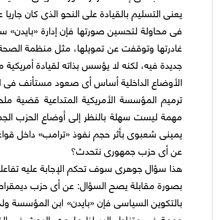
يعنى التسليم بالقيادة على النحو الذى كان جاريا ع
فى محاولة لتحسين صورتها فإن إدارة «بايدن» سو
غادرتها وتوقفت عن تمويلها، مثل منظمة الصحة ا
جديدة فيه، لكنه لا يؤسس بذاته لقيادة أمريكية 
الأوضاع الداخلية أساس أى صعود مستأنف فى الأو
ترميم المؤسسة الأمريكية المتداعية قضية مل
مهمة ليست سهلة بالنظر إلى أوضاع الحزب الجم
يمينى شعبوى بأثر حجم نفوذ «ترامب» داخل قواع
عن أى حزب جمهورى نتحدث؟
هذا سؤال جوهرى سوف تحكم الإجابة عليه تفاع
بصورة مقابلة يصح السؤال: عن أى حزب ديمقرا
بالتكوين السياسى فإن «بايدن» ابن المؤسسة ولدي
مهمة فى متناول اليد إذا ما جرى البحث فى القوا