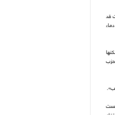
ت قد
دماء
نها
حزب
ب».
ليست
تفاع