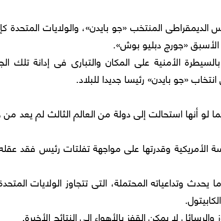
ئيس الديمقراطى المنتخب «جو بايدن»، والولايات المتحدة ك
ى الأسبق «جورج دبليو بوش».
سيطرة الأمنية على المكان والتبارى فى إدانة تلك الجر
تخاب «جو بايدن» رئيسا جديدا للبلاد.
ما لو أنها استحالت إلى دولة من العالم الثالث لم يعد من 
سة الأمريكية وقدرتها على مواجهة تفلتات رئيس فقد عقله
حدث وتداعياته المحتملة، التى تتجاوز الولايات المتحدة
كابيتول.
لرسائل لا يمكن القفز بالأهواء إلى النتائج الأخيرة.