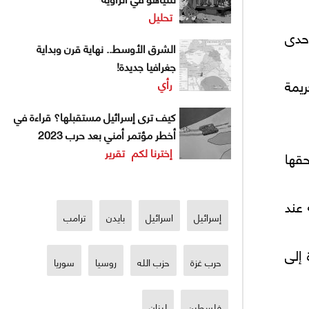
تحليل
إحدى
الشرق الأوسط.. نهاية قرن وبداية
جغرافيا جديدة!
يمة
رأي
كيف ترى إسرائيل مستقبلها؟ قراءة في
أخطر مؤتمر أمني بعد حرب 2023
إخترنا لكم
تقرير
حقها
 عند
إسرائيل
اسرائيل
بايدن
ترامب
 إلى
حرب غزة
حزب الله
روسيا
سوريا
فلسطين
لبنان