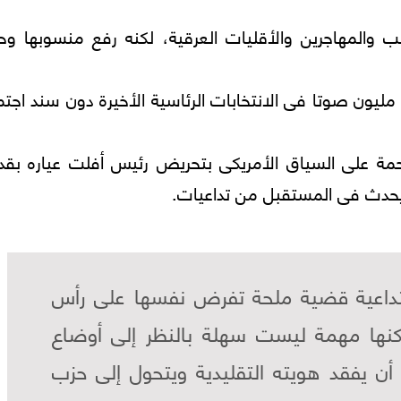
نب والمهاجرين والأقليات العرقية، لكنه رفع منسوبها و
 يكن ممكنا لرجل بمواصفاته أن يحوز نحو (75) مليون صوتا فى الانتخابات الرئاسية الأخيرة دون سند 
مة على السياق الأمريكى بتحريض رئيس أفلت عياره بقدر
يحدث فى المستقبل من تداعيات.
متداعية قضية ملحة تفرض نفسها على رأس
كنها مهمة ليست سهلة بالنظر إلى أوضاع
ن يفقد هويته التقليدية ويتحول إلى حزب