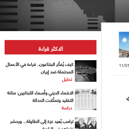
الاكثر قراءة
كيف يُفكّر البنتاغون.. قراءة في الأعمال
11/0
المحتملة ضد إيران
تحليل
الانتماء الديني وأسماء اللبنانيين: متانة
التقليد وتمثّلات الحداثة
دراسة
ترامب يُعيد غزة إلى الطاولة... ويحشر
نتنياهو في الزاوية