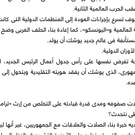
قب الحرب العالمية الثانية.
ف تسرع بإجراءات العودة إلى المنظمات الدولية التى كان
لعالمية و«اليونسكو»، كما إعادة بناء الحلف الغربى وضخ 
مستأنفة فى عالم جديد يوشك أن يولد.
زان الدولية.
حة تفرض نفسها على رأس جدول أعمال الرئيس الجديد، لك
هورى، الذى يوشك أن يفقد هويته التقليدية ويتحول إلى 
ده.
لات صفوفه ومدى قدرة قيادته على التخلص من إرث «ترام
طى نتحدث؟
ه خبرة بناء الصلات والعلاقات مع الجمهوريين، غير أنها 
نين، التى قد تطرح على الأجندة التشريعية بالنظر إلى ار