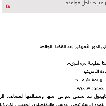
رامب» داخل قواعده
الدور الأمريكى بعد انقضاء الجائحة.
كا عظيمة مرة أخرى».
دة الأمريكية.
 بهزيمة «ترامب».
 بصعود «بايدن».
بيتول قد تسعى بدواعى أمنها ومصالحها لمساعدة الر
التمدد الاستراتيجى الروسى والاقتصادى الصينى، لكن ذل