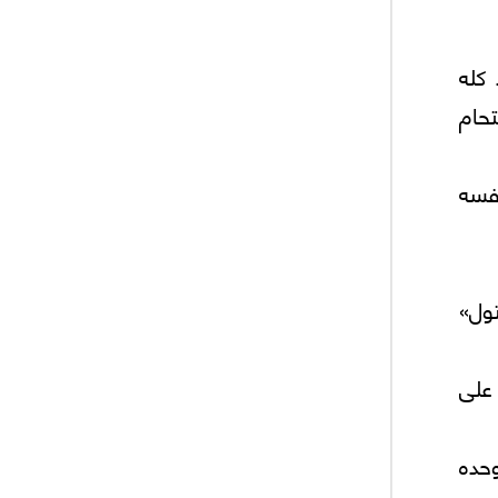
 كله
حام
فسه
ول»
على
حده