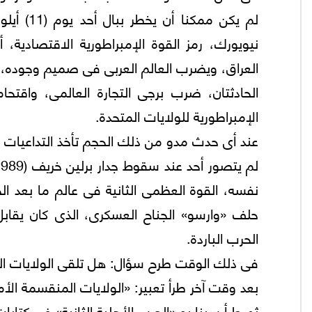
نيويورك، رمز القوة الإمبراطورية الاقتصادية،
العراق، ويضرب العالم العربى فى صميم وجوده، 
الحادثتان، ضرب برجى التجارة العالمى، واقتحا
الإمبراطورية للولايات المتحدة.
عند أى حدث مدو من ذلك الحجم تأخذ التداعيات و
نفسه، القوة العظمى الثانية فى عالم ما بعد الح
حلف «وارسو» الجناح العسكرى، الذى كان يقابل
الحرب الباردة.
فى ذلك الوقت طرح سؤال: هل تلقى الولايات الم
بعد وقت آخر طرأ تعبير: «الولايات المنقسمة الأم
ثم طرأ سيناريو «الحرب الأهلية الثانية» فى كتابا