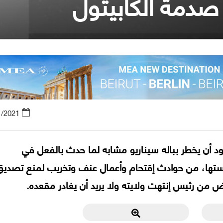
صدمة الكابيتول
1/2021
د أن يخطر بباله سيناريو مشابه لما حدث بالفعل في
ؤسستها، من حوادث إقتحام وأعمال عنف وتخريب لمنع تصديق
من رئيس إنتهت ولايته ولا يريد أن يغادر مقعده.