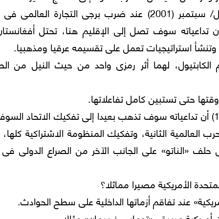
لم يكن ممكنا أن يخطر ببال أحد يوم (11) أيلول/ سبتمبر (2001) عند ضرب برجى التجارة العال
 أن تداعياته سوف تصل إلى الإقليم هنا، تحتل أفغانستا
وتنشأ استراتيجيات تعمل على تقسيمه عرقيا ومذهبيا.
م الكابتيول، لهما أثر رمزى واحد من حيث النيل من الص
قتها حتى تستبين كامل تفاعلاتها.
لم يتصور أحد عند سقوط جدار برلين خريف (1989) أن تداعياته سوف تذهب بعيدا إلى تفكيك الاتحاد ال
رب العالمية الثانية، وتفكيك المنظومة الاشتراكية كلها،
 حلف «الناتو» على الجانب الآخر من الصراع الدولى فى 
تحدة الأمريكية مصيرا مماثلا؟
ريكية» عند تفاقم أزماتها الداخلية على سطح الحوادث.
ت أمريكية عديدة ــ «توماس فريدمان» مثالا.