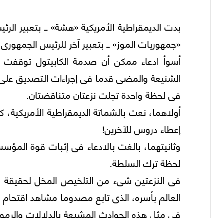
بدت الديمقراطية الأمريكية «هشة» ــ بتعبير الر
«جمهوريات الموز» ــ بتعبير آخر للرئيس الجمهور
أسوأ ادعاء ممكن أن صدمة الكابيتول توقفت بال
الشنيعة والمضى قدما فى إجراءات التصديق على ان
فى لحظة واحدة تجلت نزعتان متناقضتان.
أولاهما، نعت بالشماتة الديمقراطية الأمريكية، ك
إعطاء دروس للآخرين!
وثانيتهما، بالغت بالادعاء فى إثبات قوة المؤس
لحظة ترك السلطة.
فى النزعتين شىء من التلخيص المخل لحقيقة ما ي
العالم بأسره، الذى تابع مصدوما مشاهد اقتحام ال
فى مثل هذه الحوادث المشبعة بالدلالات والرموز وا