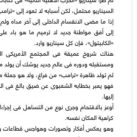
السيناريو محتمل، لكن أسبابه لا تعود إلى «ترام
إذا ما مضى الانقسام الداخلى إلى آخر مداه ولم
إلى أفق مواطنة جديد لا ترميم ما هو باد 
«الكابيتول»، فإن كل سيناريو وارد.
هناك شروخ عميقة فى المجتمع الأمريكى الم
ومستقبله ودوره فى عالم جديد يوشك أن يولد م
لم تولد ظاهرة «ترامب» من فراغ، ولا هو جملة مق
فهو يعبر بخطابه الشعبوى عن ضيق بالغ فى الم
إليها.
أوعز بالاقتحام وجرى نوع من التساهل فى إجرا
كراهية المكان نفسه.
وهو يعكس أفكار وتصورات وهواجس قطاعات واسع