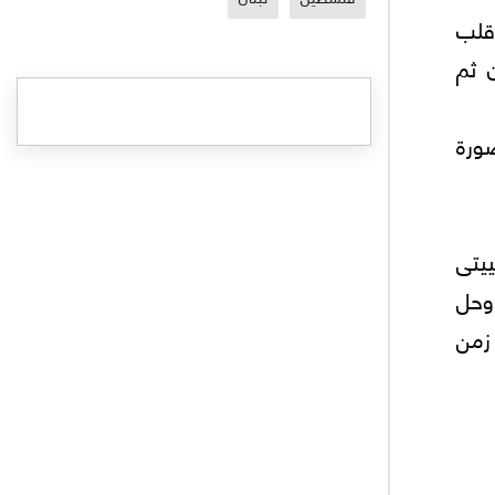
مى فى قلب
ن ثم
ورة
سوفييتى
 وحل
زمن