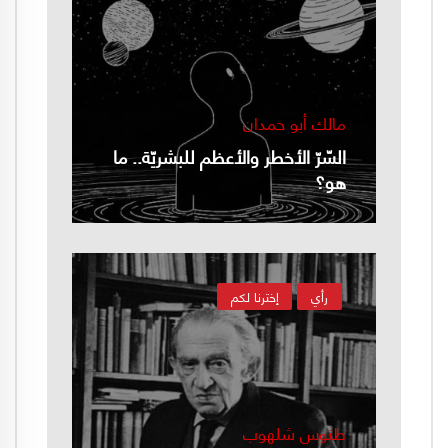
مالك أبو حمدان
السّرّ الأخطر والأعظم للبشريّة.. ما
هو؟
رأي
إخترنا لكم
طنوس شلهوب