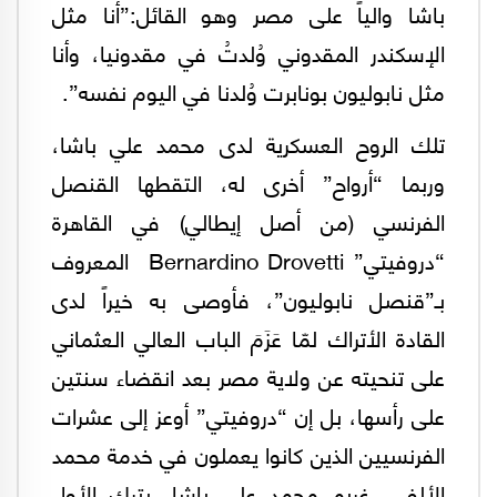
باشا والياً على مصر وهو القائل:”أنا مثل
الإسكندر المقدوني وُلدتُ في مقدونيا، وأنا
مثل نابوليون بونابرت وُلدنا في اليوم نفسه”.
تلك الروح العسكرية لدى محمد علي باشا،
وربما “أرواح” أخرى له، التقطها القنصل
الفرنسي (من أصل إيطالي) في القاهرة
“دروفيتي” Bernardino Drovetti المعروف
بـ”قنصل نابوليون”، فأوصى به خيراً لدى
القادة الأتراك لمّا عَزَمَ الباب العالي العثماني
على تنحيته عن ولاية مصر بعد انقضاء سنتين
على رأسها، بل إن “دروفيتي” أوعز إلى عشرات
الفرنسيين الذين كانوا يعملون في خدمة محمد
الألفي، غريم محمد علي باشا، بترك الأول