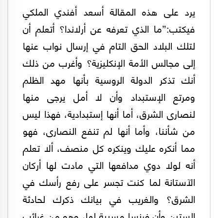
يرد على هذه المقالة أسعد أفندي الملكي
فيكتب:”ما الذي تعرفه عن أرلاندا؟ أتعلم أن
لتلك البلاد الحق التام في إرسال نواب عنها
إلى مجالس الأمة الإنكليزية؟ وأغرب من ذلك
أنك تذكر الدولة الروسية بأنها مهد الظلم
ومرتع الإستبداد وأن لا أمل يرجى منها
لنصارى الشرق، أما أنها إستبدادية، فهذا ليس
من شأننا، وأما أنها لم تنفع النصارى، فهو
مما أنكره عليك وينكره كل منصف، ألا تعلم
أنه لولا دوي مدافعها التي مادت لها أركان
الآستانة لما كنت تجسر على رفع رأسك في
الشرق؟ والغريب في بيانك ذكرك لحادثة
الستين وأن فرنسا مسببة لها، وهو من غرائب