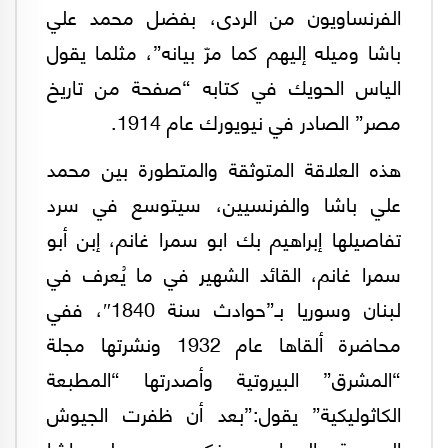
الفرنساويون من الردى، بفضل محمد علي
باشا وميله إليهم كما مرّ بيانه”، مثلما يقول
الياس الحويك في كتابه “صفحة من تاريخ
مصر” الصادر في نيويورك عام 1914.
هذه العلاقة المتوثقة والمتطورة بين محمد
علي باشا والفرنسيين، سيتوسع في سرد
تفاصيلها إبراهيم بك ابو سمرا غانم، إبن أبو
سمرا غانم، القائد الشهير في ما يُعرف في
لبنان وسوريا بـ”حوادث سنة 1840″، ففي
محاضرة ألقاها عام 1932 ونشرتها مجلة
“المشرق” البيروتية وأصدرتها “المطبعة
الكاثوليكية” يقول:”بعد أن ظفرت الجيوش
المصرية بالوهابيين، فكر محمد علي باشا