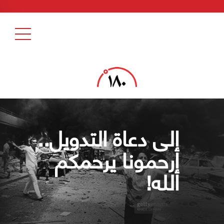
إلى دعاة التدويل..
إرحمونا يرحمكم
الله!