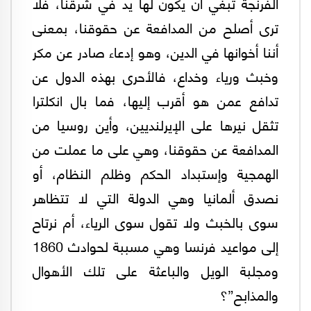
الفرنجة تبغي أن يكون لها يد في شرقنا، فلا
ترى أصلح من المدافعة عن حقوقنا، بمعنى
أننا أخوانها في الدين، وهو إدعاء صادر عن مكر
وخبث ورياء وخداع، فالأحرى بهذه الدول عن
تدافع عمن هو أقرب إليها، فما بال انكلترا
تثقل نيرها على الإيرلنديين، وأين روسيا من
المدافعة عن حقوقنا، وهي على ما عملت من
الهمجية وإستبداد الحكم وظلم النظام، أو
نصدق ألمانيا وهي الدولة التي لا تتظاهر
سوى بالخبث ولا تقول سوى الرياء، أم نرتاح
إلى مواعيد فرنسا وهي مسببة لحوادث 1860
ومجلبة الويل والباعثة على تلك الأهوال
والمذابح”؟