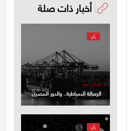
أخبار ذات صلة
رأي
بسّام ضو
الرسالة الدمياطية.. والدور المصري
رأي