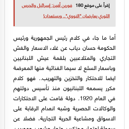
إقرأ على موقع 180
فورين أفيرز: إسرائيل والحرس
الثوري يعارضان "النووي".. ويستعدان!
أما ما جاء في كلام رئيس الجمهورية ورئيس
الحكومة حسان دياب عن غلاء الاسعار والغش
التجاري والمتلاعبين بلقمة عيش اللبنانيين
وباسعار السلع لا سيما الغذائية منها المعرضة
ايضا للاحتكار والتخزين والتهريب.. فهو كلام
مكرر يسمعه اللبنانيون منذ تأسيس دولتهم
في العام 1920. دولة قامت على الاحتكارات
والوكالات الحصرية وشبه انعدام الرقابة على
الاسواق ومشاعية الحرية التجارية، فضلا عن
سهولة احتماء محتكرين وتجار جشعين ومهربين