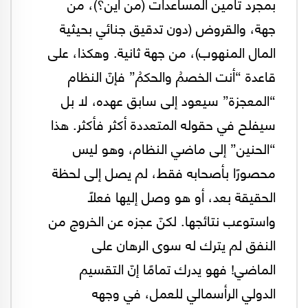
بمجرد تأمين المساعدات (من أين؟)، من
جهة، والقروض (دون تدقيق جنائي بحيثية
المال المنهوب)، من جهة ثانية. وهكذا، على
قاعدة “أنت الخصمُ والحكمُ” فإنّ النظام
“المعجزة” سيعود إلى سابق عهده، لا بل
سيفلح في حقوله المتعددة أكثر فأكثر. هذا
“الحنين” إلى ماضي النظام، وهو ليس
محصورًا بأصحابه فقط، لم يصل إلى لحظة
الحقيقة بعد، أو هو وصل إليها فعلاً
واستوعب نتائجها. لكنّ عجزه عن الخروج من
النفق لم يترك له سوى الرهان على
الماضي! فهو يدرك تمامًا إنّ التقسيم
الدولي الرأسمالي للعمل، في وجهه