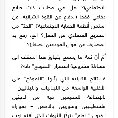
الاجتماعي)؟ هل هي مطالب ذات طابع
دفاعي فقط (الدفاع عن القوة الشرائية، عن
استمرار أنظمة الحماية الاجتماعية؟ “الحدّ” من
التسريح المتمادي من العمل؟ الخ، رفع يد
المصارف عن أموال المودعين الصغار)؟.
أمّ أنّ ثمة ما يسمح بتجاوز هذا السقف إلى
مساءلة مشروعية استمرار “النموذج” ذاته؟
فالنتائج الكارثية التي رتّبها “النموذج” على
الأغلبية الواسعة من اللبنانيات واللبنانيين –
بالإضافة للمقيمين فيه من لاجئين
فلسطينيين وسوريين بالأخص – بموازاة
القبول “العام” بتركّز الثروات الذي أمّنه نهب