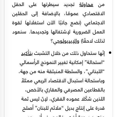
من
محاولة
تجديد سيطرتها على الحقل
الاقتصادي عمومًا، بالإضافة إلى الحقلين
الاجتماعي (نضع جانبًا الآن استغلالها لقوة
العمل الضرورية لإشتغالها وتجديدها. سنعود
لذلك لاحقًا)
والإيديولوجي
؟
إنّها ستحاول ذلك من خلال التشبث
بتأكيد
“استحالة” إمكانية تغيير النموذج الرأسمالي
“اللبناني”، والسلطة المنبثقة منه من جهة،
وباستحالة استبدال الاقتصاد الريعي ممثلاً
بالقطاعين المصرفي والعقاري بالأخص،
اللذين شكّلا عموده الفقري، لإنّ ليس ثمة
قدرة على إنتاج بديل “ملائم للبنان” أصلح
منه، من جهة أخرى. فالمصرف أتى، عبر