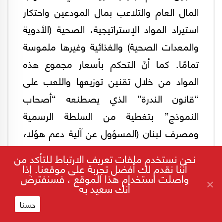
المال العام والتلاعب بمال المودعين واحتكار
استيراد المواد الإستراتيجية، الصحية (الأدوية
والمعدات الصحية) والغذائية وغيرها ملموسة
تمامًا. كما أنّ التحكم بأسعار مجموع هذه
المواد من خلال تقنين توزيعها واللعب على
“قانون الندرة” الذي يصطنعه “أصحاب
النموذج” بتغطية من السلطة الرسمية
ومصرف لبنان (المسؤول عن آلية دعم هؤلاء
المستوردين)، هما من باب تحصيل حاصل في
نحن نستخدم ملفات تعريف الارتباط للتأكد من
نهاية المطاف. والسؤال إذن: هل يمكن لكل
أننا نقدم لك أفضل تجربة على موقعنا. إذا
واصلت استخدام هذا الموقع ، فسنفترض
هذه النتائج أن تقود إلى مسار أكثر تجذرًا؟
أنك سعيد به
حسنا
يسمح تفاعل نتائج “الأزمة” اجتماعًيا (الإفقار،