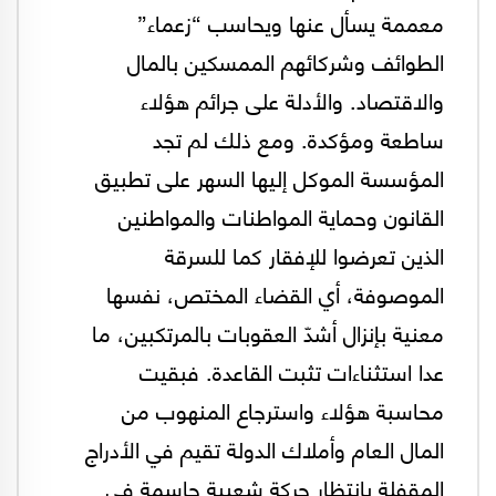
معممة يسأل عنها ويحاسب “زعماء”
الطوائف وشركائهم الممسكين بالمال
والاقتصاد. والأدلة على جرائم هؤلاء
ساطعة ومؤكدة. ومع ذلك لم تجد
المؤسسة الموكل إليها السهر على تطبيق
القانون وحماية المواطنات والمواطنين
الذين تعرضوا للإفقار كما للسرقة
الموصوفة، أي القضاء المختص، نفسها
معنية بإنزال أشدّ العقوبات بالمرتكبين، ما
عدا استثناءات تثبت القاعدة. فبقيت
محاسبة هؤلاء واسترجاع المنهوب من
المال العام وأملاك الدولة تقيم في الأدراج
المقفلة بانتظار حركة شعبية حاسمة في