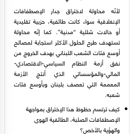
لأنّه محاولة لاختراق جدار الإصطفافات
الإنغلاقية سواء كانت طائفية، حزبية تقليدية
أو حالات شللية “مدنية”. كما إنّه محاولة
تستهدف طرح الحلول الأكثر استجابة لمصالح
أوسع فئات الشعب اللبناني بهدف الخروج من
نفق أزمة النظام السياسي-الاقتصادي-
المالي-والمؤسساتي الذي أنتج الأزمة
المعممة التي تعصف بلبنان وبأوسع فئات
شعبه.
كيف ترتسم حظوظ هذا الإختراق بمواجهة
الإصطفافات الصلبة، الطائفية الهوى
والهوُية بالأخص؟