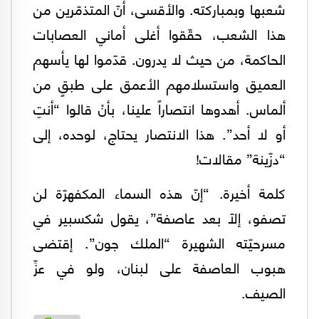
شعبها وبمباركته. والأقسى، أنّ المتذمّرين من
هذا الشعب، حقّقوا أغلى أماني العصابات
الحاكمة، من حيث لا يدرون. قدّموا لها يأسهم
العميق واستسلامهم الأعمق على طبقٍ من
ألماس. أهدوها انتصاراً علينا، بأنْ قالوا “أنتِ
أو لا أحد”. هذا الانتصار يحتاج، لوحده، إلى
“دزّينة” مقالات!
كلمة أخيرة. “إنّ هذه السماء المكفهرّة لن
تصفو، إلاّ بعد عاصفة”، يقول شكسبير في
مسرحيّته الشهيرة “الملك جون”. إقتضى
هبوب العاصفة على لبنان، ولو في عزِّ
الصيف.