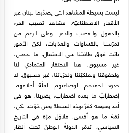
ليست بسيطة المشاهد التي يصدِّرها لبنان عبر
الأقمار الاصطناعيّة. مشاهد تصيب المرء
بالذهول والغضب والذعر. وعلى الرغم من
تمرّسنا بالقساوات والعذابات، لكنّ الأمور
باتت فوق طاقتنا على الاحتمال. ما يحصل،
غير مسبوق. هذا الاحتقار المتمادي لنا
ولحقوقنا ولملكيّتنا ولحرّياتنا، غير مسبوق. لا
حدود لحقدهم. لوضاعتهم. لقلّة أخلاقهم.
إضطرابٌ ما بعده اضطراب، يضربنا. هو في
أحد وجوهه كفرٌ بهذه السلطة ومَن حَوَت. لكن،
ثمّة ما هو أقسى. فلأوّل مرّة في التاريخ
السياسي، تدمّر الدولةُ الوطنَ تحت أنظار