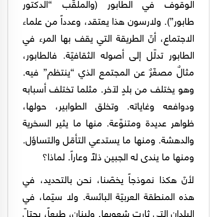
الوقوف في الطابور (والملقَّب “الدكتور
طابور”). ولارسون هذا يعتقد، وعدداً من علماء
الاجتماع، أنّ الطريقة التي يقف بها المرء في
الطابور تدلّل إلى أصوله الثقافيّة. فالطابور،
مثالٌ مصغّرٌ عن المجتمع الذي “ينتظم” فيه.
وهو يختلف من بلدٍ لآخر. مثلما تختلف أسبابه
ودوافعه وغاياته. وتخلق الطوابير، حولها،
ظواهر عديدة ومتنوِّعة. منها ما يثير السخرية
والدهشة. ومنها ما يستدعي التأمّل والتساؤل.
ومنها ما يندى له الجبين ذلّاً وعاراً. لماذا؟
لأنّ هكذا نموذجاً يخصّنا، نحن بالتحديد، في
هذه المنطقة العربيّة البائسة. ولا سيّما، في
البلدان التي ثارت شعوبها. ولبنان، طبعاً، يحتلّ