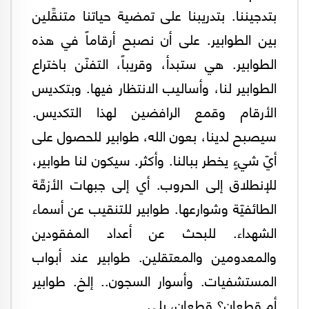
بتدجيننا. بتدريبنا على تمضية حياتنا متنقِّلين
بين الطوابير. على أن نصبح أرقاماً في هذه
الطوابير. هي ستبدأ، وقريباً، التفنّن باختراع
الطوابير لنا، وأساليب الانتظار فيها. وبتكديس
الأرقام وقمع الرافضين لهذا التكديس.
سيصبح لدينا، بعون الله، طوابير للحصول على
أيّ شيءٍ يخطر ببالنا. وأكثر. سيكون لنا طوابير،
للإنطلاق إلى الحروب. أي إلى جبهات الأزقّة
الطائفيّة وشوارعها. طوابير للتنقيب عن أسماء
الشهداء. للبحث عن أعداد المفقودين
والمعدومين والمعتقلين. طوابير عند أبواب
المستشفيات. وأسوار السجون.. إلخ. طوابير
أم قطعان؟ قطعان، بلى.