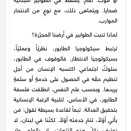
ضحايا. ويتماهى ذلك، مع نوعٍ من الانتحار
الموارب.
لماذا تنبت الطوابير في أرضنا المحرَّرة؟
ترتبط سيكولوجيا الطابور، نظريّاً وعمليّاً،
بسيكولوجيا الانتظار. فالوقوف في الطابور،
سلوكٌ اجتماعي اكتسبه الإنسان من أجل
تنظيم حقّه في الحصول على خدمةٍ أو سلعةٍ
يريدها. وبحسب علم النفس، انطلقت فلسفة
الطابور، في الأساس، لتلبية الرغبة الإنسانية
بتحقيق العدالة. تبعاً لقاعدة بسيطة تقول: مَن
يأتي أوّلاً، تتمّ خدمته أوّلاً. لكنّنا في لبنان، لا
نعترف بكلّ هذه الترّهات. لا بالعلم. ولا