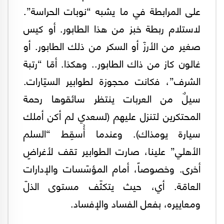
على المرابطة في ما يشبه “نوبات الحراسة”.
لاستلام ربطة خبز من هذا الطابور. أو كيس
صغير من الأرزّ أو السكر من ذلك الطابور. أو
غالون كاز من ذاك الطابور.. وهكذا. أمّا “رتبة
الشرف”، فكانت محجوزة لطوابير السيّارات.
سيلٌ من العربات ينتظر سائقوها رحمة
المحتكرين لتنزل عليهم (لسعدي لم أكن أملك
سيارة يومذاك). وعندما أُسقِط “السلم
الأهلي” علينا، صارت الطوابير تقف لأغراضٍ
أخرى. وخصوصاً، أمام المؤسّسات والإدارات
العامّة. أي، حيث يتكثّف مستوى الذلّ
ومعاييره، بفعل الفساد والإفساد.