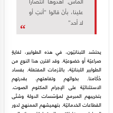
ألماس. أهدوها انتصاراً
علينا، بأنْ قالوا “أنتِ أو
لا أحد”
يحتشد اللبنانيّون، في هذه الطوابير، لغايةٍ
صراعيّة أو خضوعيّة. وقد اقترن هذا النوع من
الطوابير اللبنانيّة، بالأزمات المفتعَلة. بفساد
حُكّامنا. بخوائهم وتفاهتهم. بقدرتهم
الاستثنائيّة على الإجرام المكتوم الصوت.
بتخريبهم المبرمج لمؤسّسات الدولة وشتّى
القطاعات الخدماتيّة. بتهميشهم الممنهج لدور