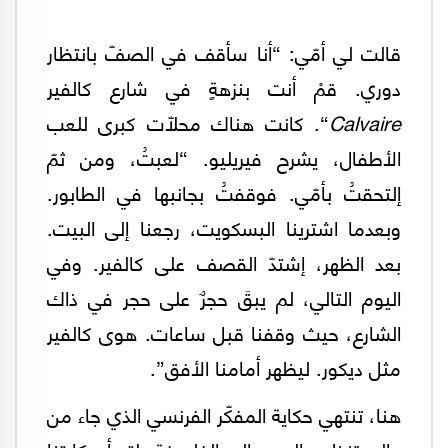
قالت لي أمّي: “أنا سأقف في الصفّ بانتظار
دوري. قمْ أنت بنزهةٍ في شارع كالفير
Calvaire
“. كانت هناك محلاّت كبرى للعب
الأطفال، يشرح فيريليو. “لعبتُ، ومن ثمّ
إلتحقتُ بأمّي. فوقفتُ بجانبها في الطابور.
وبعدما اشترينا البسكويت، رجعنا إلى البيت.
بعد الظهر، إشتدّ القصف على كالفير. وفي
اليوم التالي، لم يبقَ حجرٌ على حجر في ذاك
الشارع، حيث وقفنا قبل ساعات. هوى كالفير
مثل ديكور. ليظهر أمامنا الأفق”.
هنا، تنتهي حكاية المفكّر الفرنسي الذي جاء من