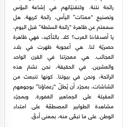
رائحة نتنة. ولتقنيّاتهم في إشاعة البؤس
وتصنيع “معدّات” اليأس، رائحة كريهة. هل
سمعتم عن ظاهرة “رائحة السلطة” قبل اليوم،
يا أصدقاءنا العرب؟ كلا. بالتأكيد، فهي ظاهرة
حصريّة لنا. هي أعجوبة ظهرت في بلاد
العجائب. هي معجزتنا في القرن الواحد
والعشرين. في الحقيقة، نحن نشمّ هذه
الرائحة، ونحن في بيوتنا. كونها تنبعث من
الشاشات، بمجرّد أن يُطلّ “زعماؤنا” بوجوههم
المقيتة على الجماهير الغفورة. وبمجرّد
مشاهدة الطوابير المصطفّة على امتداد
الوطن. على ما تبقّى منه، بمعنى أدقّ.