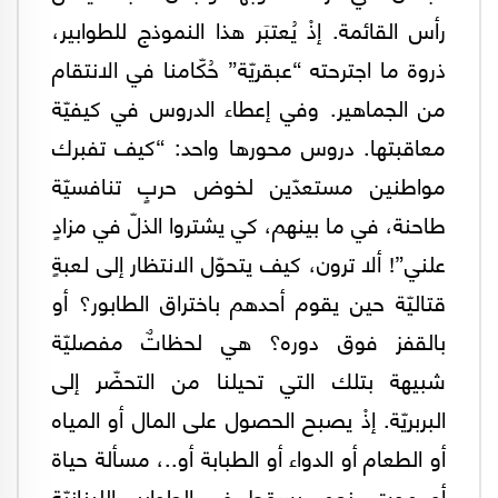
رأس القائمة. إذْ يُعتبَر هذا النموذج للطوابير،
ذروة ما اجترحته “عبقريّة” حُكّامنا في الانتقام
من الجماهير. وفي إعطاء الدروس في كيفيّة
معاقبتها. دروس محورها واحد: “كيف تفبرك
مواطنين مستعدّين لخوض حربٍ تنافسيّة
طاحنة، في ما بينهم، كي يشتروا الذلّ في مزادٍ
علني”! ألا ترون، كيف يتحوّل الانتظار إلى لعبةٍ
قتاليّة حين يقوم أحدهم باختراق الطابور؟ أو
بالقفز فوق دوره؟ هي لحظاتٌ مفصليّة
شبيهة بتلك التي تحيلنا من التحضّر إلى
البربريّة. إذْ يصبح الحصول على المال أو المياه
أو الطعام أو الدواء أو الطبابة أو..، مسألة حياة
أو موت. نعم. يسقط في الطوابير اللبنانيّة