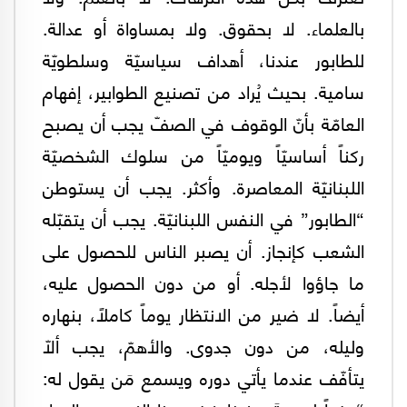
بالعلماء. لا بحقوق. ولا بمساواة أو عدالة.
للطابور عندنا، أهداف سياسيّة وسلطويّة
سامية. بحيث يُراد من تصنيع الطوابير، إفهام
العامّة بأنّ الوقوف في الصفّ يجب أن يصبح
ركناً أساسيّاً ويوميّاً من سلوك الشخصيّة
اللبنانيّة المعاصرة. وأكثر. يجب أن يستوطن
“الطابور” في النفس اللبنانيّة. يجب أن يتقبّله
الشعب كإنجاز. أن يصبر الناس للحصول على
ما جاؤوا لأجله. أو من دون الحصول عليه،
أيضاً. لا ضير من الانتظار يوماً كاملاً، بنهاره
وليله، من دون جدوى. والأهمّ، يجب ألاّ
يتأفّف عندما يأتي دوره ويسمع مَن يقول له: