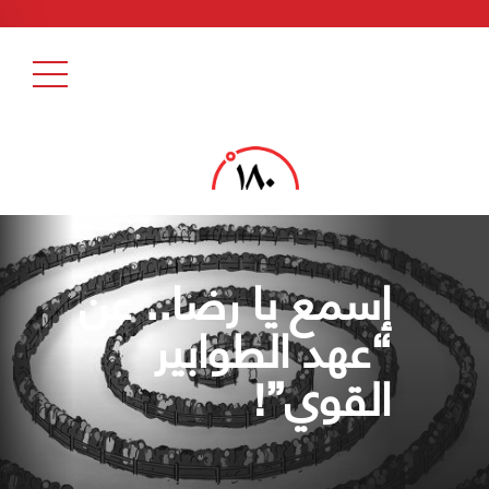
إسمع يا رضا.. عن
“عهد الطوابير
القوي”!