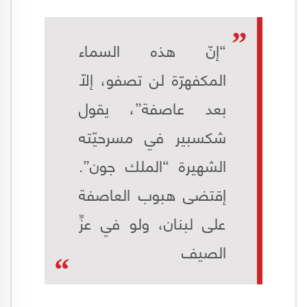
“إنّ هذه السماء
المكفهرّة لن تصفو، إلاّ
بعد عاصفة”، يقول
شكسبير في مسرحيّته
الشهيرة “الملك جون”.
إقتضى هبوب العاصفة
على لبنان، ولو في عزِّ
الصيف