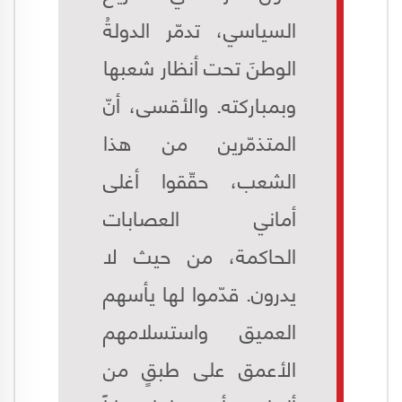
السياسي، تدمّر الدولةُ
الوطنَ تحت أنظار شعبها
وبمباركته. والأقسى، أنّ
المتذمّرين من هذا
الشعب، حقّقوا أغلى
أماني العصابات
الحاكمة، من حيث لا
يدرون. قدّموا لها يأسهم
العميق واستسلامهم
الأعمق على طبقٍ من