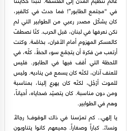
عالم تنظيم المدن إلى الفلسفة. لتبدأ حكايتنا
في “مجتمع الطابور”! فما حدث في كالفير،
كان يشكّل مصدر رعبي من الطوابير التي لم
نكن نعرفها في لبنان، قبل الحرب. كنّا نصطفّ
كالعسكر المهزوم أمام الأفران، بخاصّة. وكنت
أرتعب من فكرة أن يتجمّع سوء الحظّ، كلّه، في
اللحظة التي أقف فيها في الطابور. فليس
للعنف آذان، لكنّه كان يسمع مَن يناديه. وليس
للموت أرْجُل، لكنّه كان يهرع إلينا، بمناسبة
ومن دون مناسبة. كان يتصيّد ضحاياه، أحياناً،
وهم في الطوابير.
يا إلهي.. كم تمرّسنا في ذاك الوقوف! رجالاً
ونساءً. كباراً وصغاراً. جميعهم كانوا يتناوبون