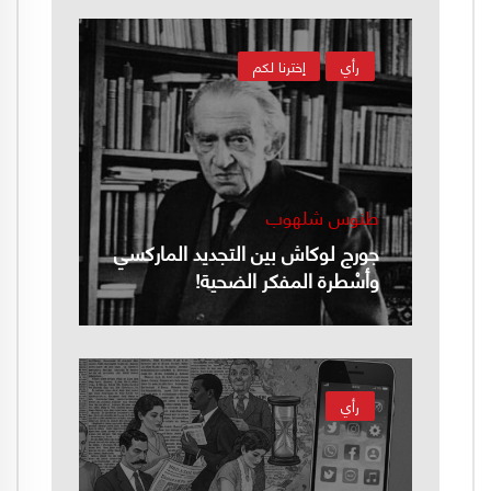
رأي
إخترنا لكم
طنوس شلهوب
جورج لوكاش بين التجديد الماركسي
وأسْطرة المفكر الضحية!
رأي