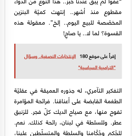
“عفواً لم يبقَ عندنا خبز.. هذا النوع من الدواء
مقطوع منذ أشهر.. إنتهت كميّة البنزين
المخصّصة للبيع اليوم.. إلخ”. معقولة هذه
القسوة؟ لما لا.. يا صاحِ!
إقرأ على موقع 180
الإنتخابات النصفية.. وسؤال
"الترامبية السياسية"
التفكير التآمري، له جذوره العميقة في عقليّة
الطغمة القابضة على أعناقنا. فرائحة المؤامرة
تفوح منها، مع صياح الديك كلّ فجر. للزنبق
عطر. وللسلطة في لبنان، رائحة كذلك. نعم.
للحُكم وحُكّامنا والسلطة والمتسلّطين علينا،