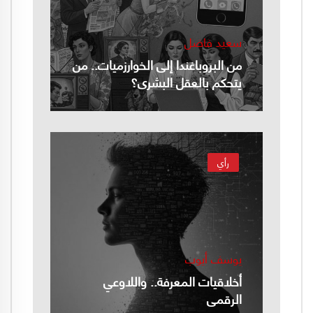
سعيد فاضل
من البروباغندا إلى الخوارزميات.. من
يتحكم بالعقل البشري؟
رأي
يوسف أيوب
أخلاقيات المعرفة.. واللاوعي
الرقمي