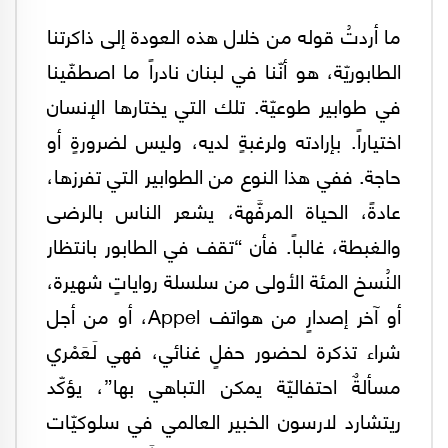
ما أردتُ قوله من خلال هذه العودة إلى ذاكرتنا
الطابوريّة، هو أنّنا في لبنان نادراً ما اصطفّينا
في طوابير طوعيّة. تلك التي يختارها الإنسان
اختياراً. بإرادته ولرغبةٍ لديه، وليس لضرورةٍ أو
حاجة. ففي هذا النوع من الطوابير التي تفرزها،
عادةً، الحياة المرفَّهة، يشعر الناس بالرضى
والغبطة، غالباً. فأن “تقف في الطابور بانتظار
النُسخ المئة الأولى من سلسلة رواياتٍ شهيرة،
أو آخر إصدارٍ من هواتف Appel، أو من أجل
شراء تذكرة لحضور حفلٍ غنائي، فهي لَعَمْري
مسألةٌ احتفاليّة يمكن التباهي بها”، يؤكّد
ريتشارد لارسون الخبير العالمي في سلوكيّات