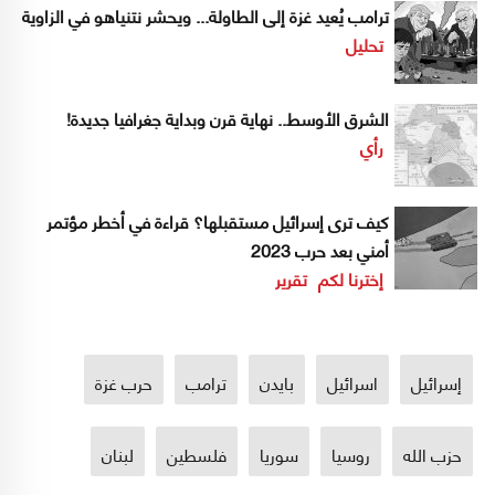
ترامب يُعيد غزة إلى الطاولة... ويحشر نتنياهو في الزاوية
تحليل
الشرق الأوسط.. نهاية قرن وبداية جغرافيا جديدة!
رأي
كيف ترى إسرائيل مستقبلها؟ قراءة في أخطر مؤتمر
أمني بعد حرب 2023
إخترنا لكم
تقرير
إسرائيل
اسرائيل
بايدن
ترامب
حرب غزة
حزب الله
روسيا
سوريا
فلسطين
لبنان