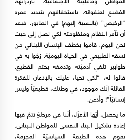
المواطن وفاعليّته الاجتماعيّة. بازدرائهم
الفظيع لعنفوانه. باستخفافهم بتبديد عمره
“الرخيص” (بالنسبة إليهم) في الطابور. فبعد
أن تآمر النظام ومنظومته لكي نصل إلى حيث
نحن اليوم، قاموا بخطف الإنسان اللبناني من
نسقه الطبيعي في الحياة اليوميّة. زجّوا به في
طوابير تلغي آدميّته وتدمغه بختم القطيع.
قالوا له، “لكي تحيا، عليك بالإذعان للفكرة
القائلة إنّك موجود، في وطنك، قطيعيّاً وليس
إنسانيّاً”! وأذعن.
ما يحصل، أيّها الأعزّاء، أنّنا في مرحلةٍ تتمّ فيها
إعادة تشكيل البناء النفسي للمواطن اللبناني.
تقوم هذه الطبقة السياسيّة المجرمة،