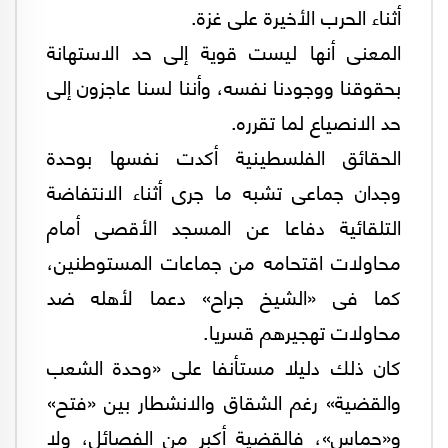
أثناء الحرب الأخيرة على غزة.
المعنى أنها ليست قوية إلى حد الاستهانة
بحقوقنا ووجودنا نفسه، وأننا لسنا عاجزون إلى
حد الانصياع لما تقرره.
الحقائق الفلسطينية أكدت نفسها بوحدة
وجدان جماعى تشبه ما جرى أثناء الانتفاضة
التلقائية دفاعا عن المسجد الأقصى أمام
محاولات اقتحامه من جماعات المستوطنين،
كما فى «الشيخ جراح» دعما لأهله ضد
محاولات تهجيرهم قسريا.
كان ذلك دليلا مستأنفا على «وحدة الشعب
والقضية» رغم الشقاق والانشطار بين «فتح»
و«حماس»، فالقضية أكبر من الفصائل، ولا