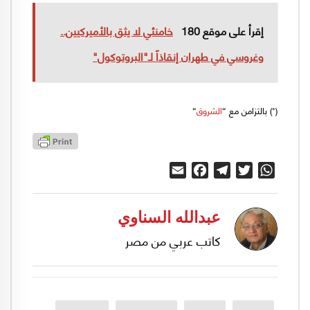
إقرأ على موقع 180
خامنئي لا يثق بالأميركيين..
وغروسي في طهران إنقاذاً لـ"البروتوكول"
(*) بالتزامن مع “
الشروق
“
Email
Facebook
Telegram
Twitter
WhatsApp
عبدالله السناوي
كاتب عربي من مصر