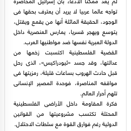
لم يعد ممكنا الادعاء بأن إسرائيل المحاصرة
تواجه عالما عربيا لا يريد أن يعترف بحقها فى
الوجود، الحقيقة الماثلة أنها من يقمع ويقتل،
يتوسع ويهجر قسريا، يمارس العنصرية داخل
الدولة العبرية نفسها ضد مواطنيها العرب.
القضية الفلسطينية اكتسبت زخمها من
عدالتها، وقد جسد «ثيودراكيس»، الذى رحل
قبل حادث الهروب بساعات قليلة، رمزيتها فى
مواقفه المناصرة، فوحدة المصير الإنسانى
تلهم أحرار العالم.
فكرة المقاومة داخل الأراضى الفلسطينية
المحتلة تكتسب مشروعيتها من القوانين
الدولية رغم فوارق القوة مع سلطات الاحتلال.