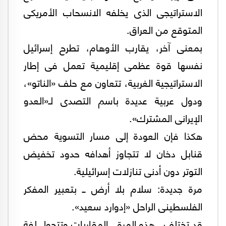
الاستراتيجى الذى يخلفه الانسحاب الأمريكى
المتوقع من العراق.
بمعنى آخر، يقارب الأوهام، تطرح إسرائيل
نفسها قوة عظمى إقليمية تعمل فى إطار
الاستراتيجية الغربية، تتعاون مع حلف «الناتو»،
ودول عربية عديدة باسم التصدى لـ«العدو
الإيرانى المشترك».
هكذا فإن العودة إلى مسار التسوية محض
قنابل دخان لا تتجاوز أهدافه حدود تخفيض
التوتر دون أدنى تنازلات إسرائيلية.
مرة جديدة: سلام بلا أرض ــ بتعبير المفكر
الفلسطينى الراحل «إدوارد سعيد».
قد تختلف ــ هذه المرة ــ المقاربات وتتحول لغة