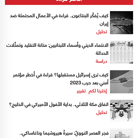
كيف يُفكّر البنتاغون.. قراءة في الأعمال المحتملة ضد
إيران
تحليل
الانتماء الديني وأسماء اللبنانيين: متانة التقليد وتمثّلات
الحداثة
دراسة
كيف ترى إسرائيل مستقبلها؟ قراءة في أخطر مؤتمر
أمني بعد حرب 2023
إخترنا لكم
تقرير
اتفاق مكة الثلاثي.. بداية الأفول الأميركي في الخليج؟
تحليل
فجر العصر النوويّ: سيرةُ هيروشيما وناغاساكي..