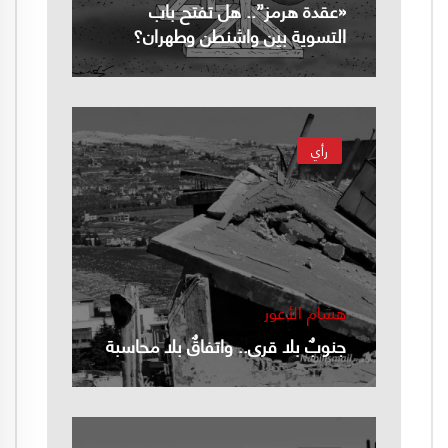
«عقدة هرمز”.. هل تفتح باب
التسوية بين واشنطن وطهران؟
رأي
هشام الأعور
جنوبٌ بلا قرى.. واتفاقٌ بلا محاسبة