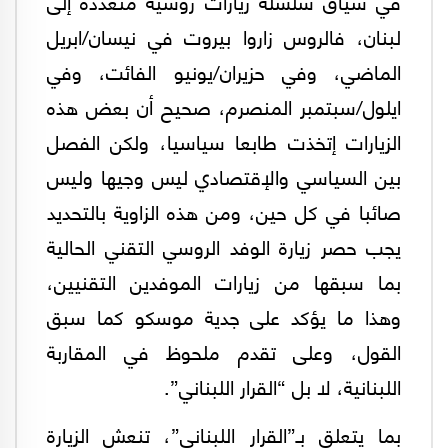
في سياق سلسلة زيارات روسية متعددة إلى
لبنان، فالروس زاروا بيروت في نيسان/ابريل
الماضي، وفي حزيران/يونيو الفائت، وفي
ايلول/سبتمبر المنصرم، صحيح أن بعض هذه
الزيارات إتخذت طابعا سياسيا، ولكن الفصل
بين السياسي والإقتصادي ليس وجيها وليس
صائبا في كل حين، ومن هذه الزاوية بالتحديد
يجب حصر زيارة الوفد الروسي التقني الحالية
بما سبقها من زيارات الموفدين التقنيين،
وهذا ما يؤكد على جدية موسكو كما سبق
القول، وعلى تقدم ملحوظ في المقاربة
اللبنانية، لا بل “القرار اللبناني”.
بما يتعلق بـ”القرار اللبناني”، تنعش الزيارة