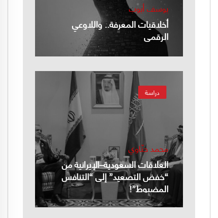
يوسف أيوب
أخلاقيات المعرفة.. واللاوعي
الرقمي
دراسة
محمد حنّاوي
العلاقات السعودية–الإيرانية من
“خفض التصعيد” إلى “التنافس
المضبوط”!