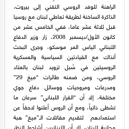
الراهنة للوفد الروسي التقني إلى بيروت،
الذاكرة الساخنة لطريقة تعاطي لبنان مع روسيا
قبل ثلاثة عشر عاما، ففي الخامس عشر من
كانون الأول/ديسمبر 2008، زار وزير الدفاع
اللبناني الياس المر موسكو، وجرى البحث
آنذاك مع القيادتين السياسية والعسكرية
الروسيتين في سُبل تزويد لبنان بالعتاد
الروسي، ومن ضمنه طائرات “ميغ 29”
ومدرعات ومروحيات ووسائل دفاع جوي
مختلفة، إلا أن “القرار اللبناني” سرعان ما
تشظى ذاتياً، ومع أن الروس أعلنوا لاحقاً عن
استعدادهم لتقديم مقاتلات الـ”ميغ” هبة
مجانية للبنان، إلا أن اللبنانيين أشاحوا النظر