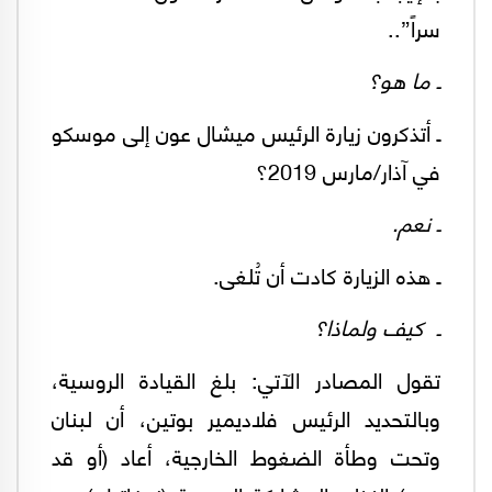
سراً”..
ـ ما هو؟
ـ أتذكرون زيارة الرئيس ميشال عون إلى موسكو
في آذار/مارس 2019؟
ـ نعم.
ـ هذه الزيارة كادت أن تُلغى.
ـ كيف ولماذا؟
تقول المصادر الآتي: بلغ القيادة الروسية،
وبالتحديد الرئيس فلاديمير بوتين، أن لبنان
وتحت وطأة الضغوط الخارجية، أعاد (أو قد