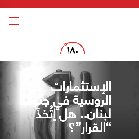
الإستثمارات
الروسية في جنوب
لبنان.. هل إتُخذَ
“القرار”؟