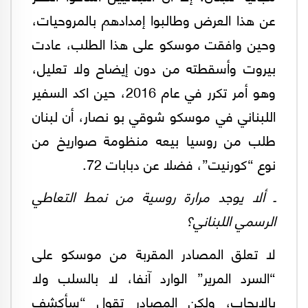
عن هذا العرض وطالبوا إمدادهم بالمروحيات،
وحين وافقت موسكو على هذا الطلب، عادت
بيروت وأسقطته من دون إيضاح ولا تعليل،
وهو أمر تكرر في عام 2016، حين اكد السفير
اللبناني في موسكو شوقي بو نصار، أن لبنان
طلب من روسيا بيعه منظومة صواريخ من
نوع “كورنيت”، فضلا عن دبابات 72.
ـ ألا يوجد مرارة روسية من نمط التعاطي
الرسمي اللبناني؟
لا تعلق المصادر المقربة من موسكو على
“السرد المرير” الوارد آنفا، لا بالسلب ولا
بالإيجاب، ولكن المصادر تقول “سأكشف