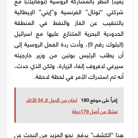
يعيد) النظر بالمشاركة الروسية (نوفاتيك) مع
شركتي “توتال” الفرنسية و”إيني” الإيطالية
بالتنقيب عن الغاز والنفط في المنطقة
الحدودية البحرية المتنازع عليها مع اسرائيل
(البلوك رقم 9)، وأدت ردة الفعل الروسية إلى
أن يطلب الرئيس بوتين من وزير خارجيته
سيرغي لافروف إلغاء الزيارة، ولكن الذي حدث،
أنه تم استدراك الأمر في لحظة لاحقة.
إقرأ على موقع 180
لبنان بين الدول الـ 34 الأكثر
فشلًا من أصل 179دولة
هذا “الكشف” يدفع نحو المزيد من البحث عن