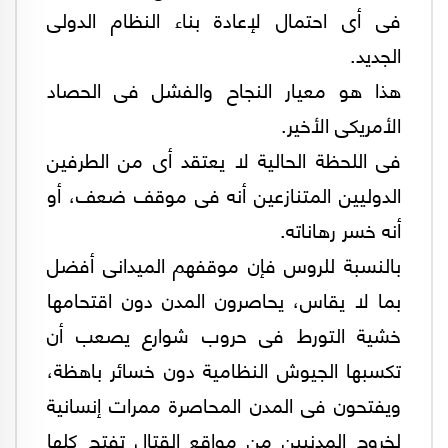
فى أى احتمال لإعادة بناء النظام الدولى
الجديد.
هذا هو معيار النجاح والفشل فى الحصاد
الأمريكى الأخير.
فى اللحظة الحالية لا يعتقد أى من الطرفين
الدوليين المتنازعين أنه فى موقف ضعف، أو
أنه خسر رهاناته.
بالنسبة للروس فإن موقفهم الميدانى أفضل
بما لا يقاس، يحاصرون المدن دون اقتحامها
خشية التورط فى حروب شوارع يصعب أن
تكسبها الجيوش النظامية دون خسائر باهظة،
ويفتحون فى المدن المحاصرة ممرات إنسانية
لخروج المدنيين من مواقع القتال تفتح كلها