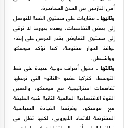
أمن النازحين من المدن المحاصرة.
و
ثانيها
ــ مقاربات على مستوى القمة للتوصل
إلى بعض التفاهمات، وهذه بدورها لا ترقى
إلى مستوى التفاوض بقدر الحرص على إبقاء
نوافذ الحوار مفتوحة، كما تؤكد موسكو
وواشنطن.
و
ثالثها
ــ دخول أطراف دولية عديدة على خط
التوسط، كتركيا عضو «الناتو» التى تربطها
تفاهمات استراتيجية مع موسكو، والصين
القوة الاقتصادية العالمية الثانية شبه الحليفة
مع موسكو، وفرنسا القيادة السياسية
المفترضة للاتحاد الأوروبى، لكنها تظل فى
نطاقها الحالى أقرب إلى اقترابات لا مبادرات.