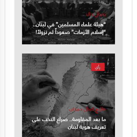
نضال خالد
“هيئة علماء المسلمين” في لبنان..
“إسلام الأزمات” صعوداً ثم نزولاً!
رأي
طليع كمال حمدان
ما بعد المقاومة.. صراع النخب على
تعريف هوية لبنان