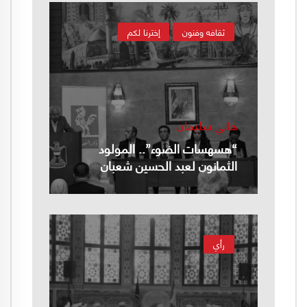
ثقافه وفنون
إخترنا لكم
هاني سليمان
“هسهسات الضوء”.. المولود
الثمانون لعبد الحسين شعبان
رأي