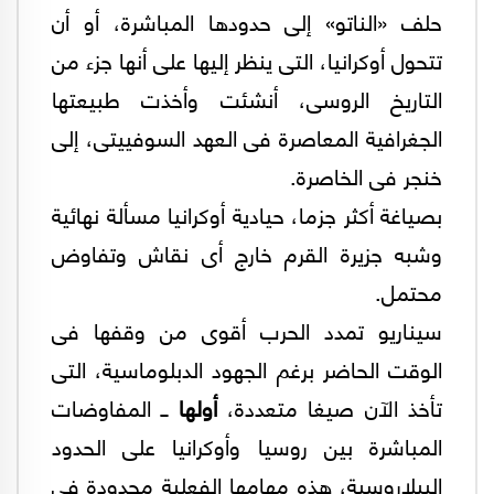
حلف «الناتو» إلى حدودها المباشرة، أو أن
تتحول أوكرانيا، التى ينظر إليها على أنها جزء من
التاريخ الروسى، أنشئت وأخذت طبيعتها
الجغرافية المعاصرة فى العهد السوفييتى، إلى
خنجر فى الخاصرة.
بصياغة أكثر جزما، حيادية أوكرانيا مسألة نهائية
وشبه جزيرة القرم خارج أى نقاش وتفاوض
محتمل.
سيناريو تمدد الحرب أقوى من وقفها فى
الوقت الحاضر برغم الجهود الدبلوماسية، التى
تأخذ الآن صيغا متعددة،
أولها
ــ المفاوضات
المباشرة بين روسيا وأوكرانيا على الحدود
البيلاروسية، هذه مهامها الفعلية محدودة فى