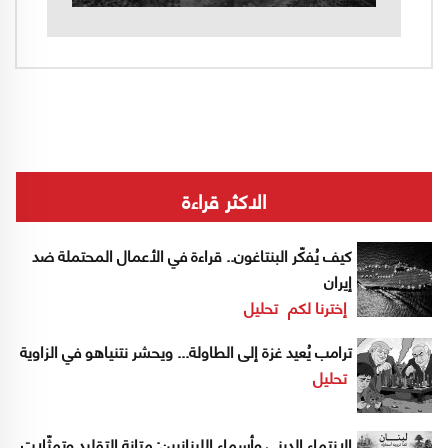
الاكثر قراءة
كيف يُفكّر البنتاغون.. قراءة في الأعمال المحتملة ضد
إيران
إخترنا لكم
تحليل
ترامب يُعيد غزة إلى الطاولة... ويحشر نتنياهو في الزاوية
تحليل
الانتماء الديني وأسماء اللبنانيين: متانة التقليد وتمثّلات