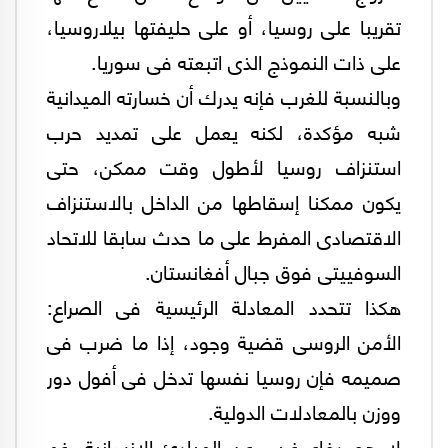
تقريبا على روسيا، أو على حليفتها بيلاروسيا،
على ذات النموذج الذى اتبعته فى سوريا.
وبالنسبة للغرب فإنه يدرك أن خسارته الميدانية
شبه مؤكدة، لكنه يعمل على تمديد حرب
استنزاف روسيا لأطول وقت ممكن، حتى
يكون ممكنا إسقاطها من الداخل بالاستنزاف
الاقتصادى المفرط على ما حدث سابقا للاتحاد
السوفييتى فوق جبال أفغانستان.
هكذا تتحدد المعادلة الرئيسية فى الصراع:
الأمن الروسى قضية وجود، إذا ما ضرب فى
صميمه فإن روسيا نفسها تدخل فى أفول دور
ووزن بالمعادلات الدولية.
لا هو دفاع غربى عن المبادئ الإنسانية رغم