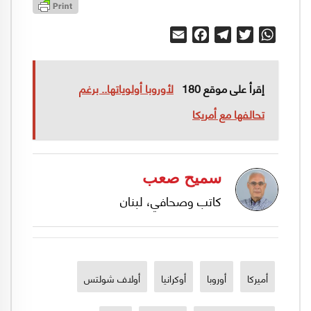
Email
Facebook
Telegram
Twitter
WhatsApp
إقرأ على موقع 180
لأوروبا أولوياتها.. برغم
تحالفها مع أمريكا
سميح صعب
كاتب وصحافي، لبنان
أميركا
أوروبا
أوكرانيا
أولاف شولتس