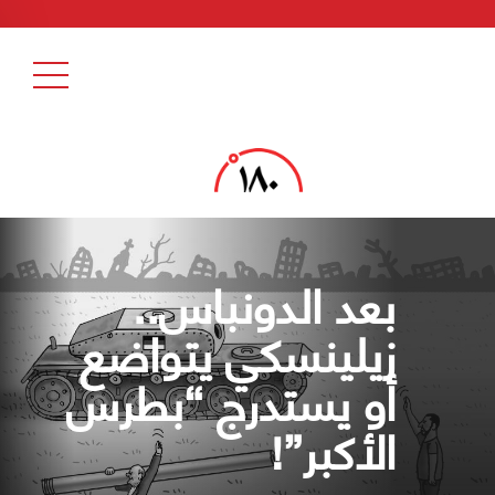
بعد الدونباس..
زيلينسكي يتواضع
أو يستدرج “بطرس
الأكبر”!