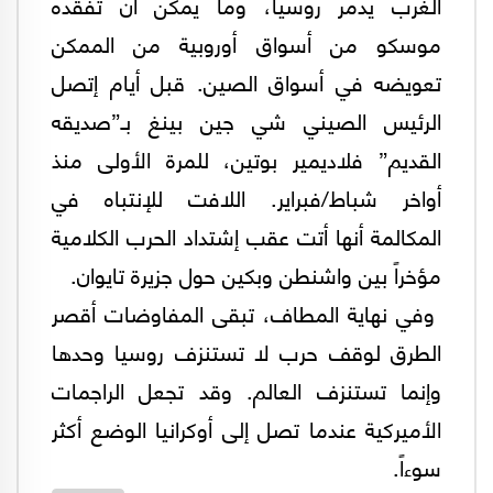
الغرب يدمر روسيا، وما يمكن أن تفقده
موسكو من أسواق أوروبية من الممكن
تعويضه في أسواق الصين. قبل أيام إتصل
الرئيس الصيني شي جين بينغ بـ”صديقه
القديم” فلاديمير بوتين، للمرة الأولى منذ
أواخر شباط/فبراير. اللافت للإنتباه في
المكالمة أنها أتت عقب إشتداد الحرب الكلامية
مؤخراً بين واشنطن وبكين حول جزيرة تايوان.
وفي نهاية المطاف، تبقى المفاوضات أقصر
الطرق لوقف حرب لا تستنزف روسيا وحدها
وإنما تستنزف العالم. وقد تجعل الراجمات
الأميركية عندما تصل إلى أوكرانيا الوضع أكثر
سوءاً.