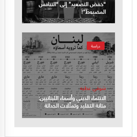
“خفض التصعيد” إلى “التنافس
المضبوط”!
دراسة
شوقي عطيه
الانتماء الديني وأسماء اللبنانيين:
متانة التقليد وتمثّلات الحداثة