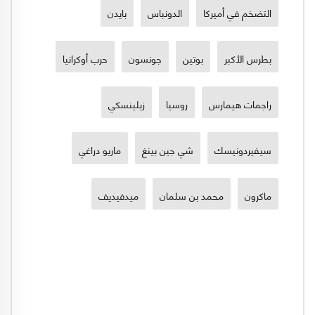
التضخم في أميركا
الدونباس
بايدن
بطرس الأكبر
بوتين
جونسون
حرب أوكرانيا
راجمات هيمارس
روسيا
زيلينسكي
سيفيردونيسك
شي جين بينغ
ماريو دراغي
ماكرون
محمد بن سلمان
ميدفيديف