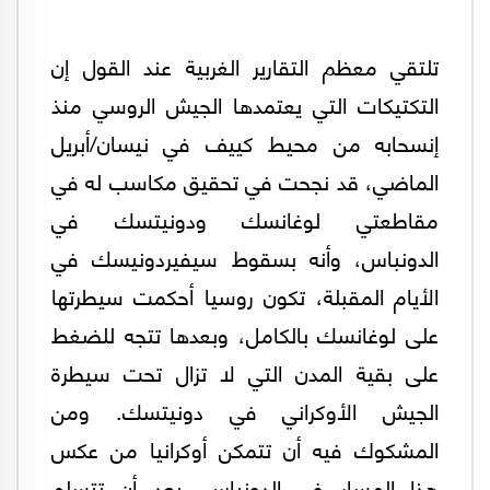
تلتقي معظم التقارير الغربية عند القول إن
التكتيكات التي يعتمدها الجيش الروسي منذ
إنسحابه من محيط كييف في نيسان/أبريل
الماضي، قد نجحت في تحقيق مكاسب له في
مقاطعتي لوغانسك ودونيتسك في
الدونباس، وأنه بسقوط سيفيردونيسك في
الأيام المقبلة، تكون روسيا أحكمت سيطرتها
على لوغانسك بالكامل، وبعدها تتجه للضغط
على بقية المدن التي لا تزال تحت سيطرة
الجيش الأوكراني في دونيتسك. ومن
المشكوك فيه أن تتمكن أوكرانيا من عكس
هذا المسار في الدونباس، بعد أن تتسلم