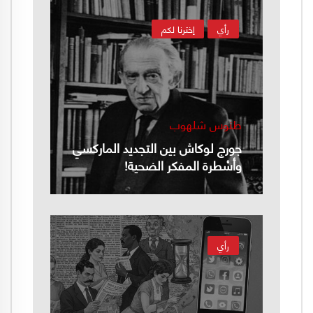
رأي
إخترنا لكم
طنوس شلهوب
جورج لوكاش بين التجديد الماركسي
وأسْطرة المفكر الضحية!
رأي