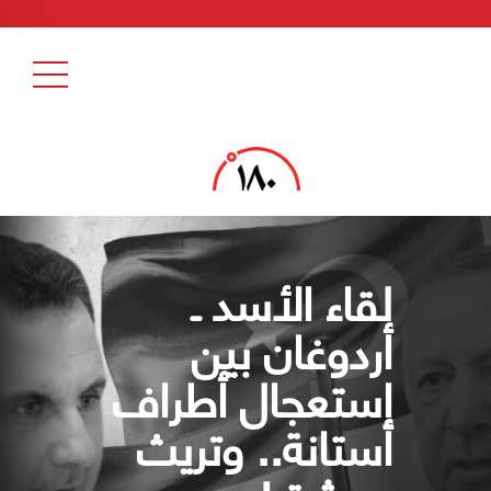
لقاء الأسد ـ
أردوغان بين
إستعجال أطراف
أستانة.. وتريث