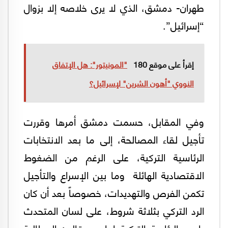
طهران- دمشق، الذي لا يرى خلاصه إلا بزوال
“إسرائيل”.
إقرأ على موقع 180
"المونيتور": هل الإتفاق
النووي "أهون الشرين" لإسرائيل؟
وفي المقابل، حسمت دمشق أمرها وقررت
تأجيل لقاء المصالحة، إلى ما بعد الانتخابات
الرئاسية التركية، على الرغم من الضغوط
الاقتصادية الهائلة وما بين الإسراع والتأجيل
تكمن الفرص والتهديدات، خصوصاً بعد أن كان
الرد التركي بثلاثة شروط، على لسان المتحدث
باسم الرئاسة التركية إبراهيم قالن: المطالبة