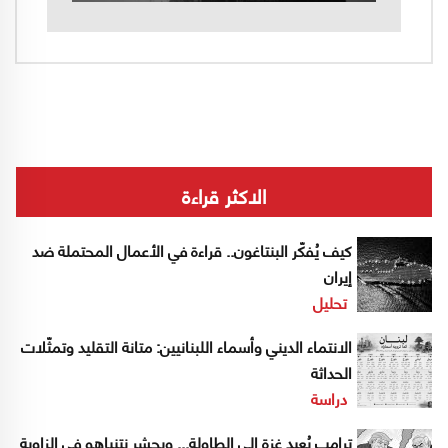
الاكثر قراءة
كيف يُفكّر البنتاغون.. قراءة في الأعمال المحتملة ضد
إيران
تحليل
الانتماء الديني وأسماء اللبنانيين: متانة التقليد وتمثّلات
الحداثة
دراسة
ترامب يُعيد غزة إلى الطاولة... ويحشر نتنياهو في الزاوية