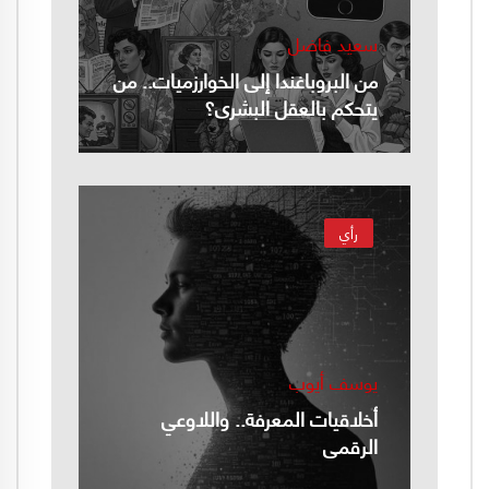
سعيد فاضل
من البروباغندا إلى الخوارزميات.. من
يتحكم بالعقل البشري؟
رأي
يوسف أيوب
أخلاقيات المعرفة.. واللاوعي
الرقمي