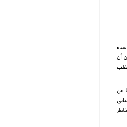
 هذه
ن أن
تغلب
ا عن
نانى
اطر