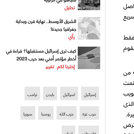
اصل
تحليل
سريع
الشرق الأوسط.. نهاية قرن وبداية
جغرافيا جديدة!
 فقط
رأي
قوم
كيف ترى إسرائيل مستقبلها؟ قراءة في
أخطر مؤتمر أمني بعد حرب 2023
إخترنا لكم
تقرير
ة من
تمت
ويب
إسرائيل
اسرائيل
بايدن
ترامب
الذى
رة.
حرب غزة
حزب الله
روسيا
سوريا
ترض
فلسطين
لبنان