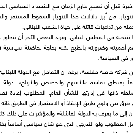
رة قبل أن نصبح خارج الزمان مع الانسداد السياسى الح
نهيار. من أبرز دلالات هذا الانهيار السقوط المستمر وال
مله من تداعيات قاتلة على حياة الشعب اللبنانى.
 ننتخبه فى المجلس النيابى. ويريد البعض الآخر أن نتحاور
م أهميته وضرورته بالطبع لكنه بحاجة لحاضنة سياسية ت
ر فى السياسة.
شركة خاصة مفلسة، برغم أن التعامل مع الدولة اللبناني
ماً بمنطق تقاسم «الأسهم والحصص والأرباح». دولة 
ة ذاتها فى إدارتها للشأن العام. المطلوب إعادة تص
ق بين ولوج طريق الإنقاذ أو الاستمرار فى الطريق ذاته 
ان إلى ما يعرف بـ«الدولة الفاشلة» والمؤشرات على ذلك كثي
ل المطلوب ولو التدرجى الذى هو شأن سياسى أساساً يف