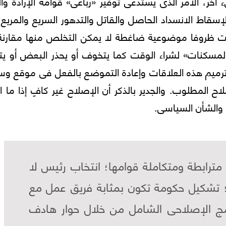
، الأمر الذى يستدعى توفير «رباعى» قوامه الإرادة وال
إسقاط الانسداد الحاصل والقاتل والتدهور السريع والمريع
لقت ظروفا موضوعية ضاغطة لا يمكن التخلص منها مقارنة
مسكنات» لشراء الوقت كما يتخوف أو يحذر البعض أو يت
أو ترميم هذه العلاقات وإعادة التموضع بالفعل فى موقع 
 المطلوب. والجدير بالذكر أن الإصلاح غير كافٍ إذا ما ا
 والشأن السياسى.
ة مترابطة ومتكاملة قوامها؛ انتخاب رئيس لا
ك؛ تشكيل حكومة تكون بمثابة فريق عمل مع
رنامج الإصلاحى الشامل من خلال حوار هادف