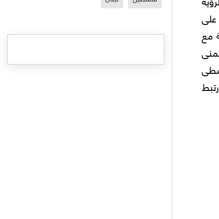
رؤية
 على
 مع
منى
وسطى
رتبط