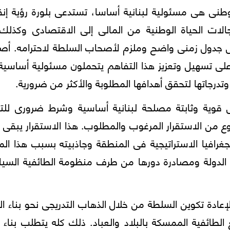
الوطنى هى مسئولية لبنانية أساسا، تستدعى بلورة رؤية إنق
لات الحياة الوطنية من المالى إلى الاقتصادى وكذلك 
 جدول زمنى واضح وملزم لأصحاب السلطة لاحترامه. أصد
لى تسهيل وتعزيز هذا التفاهم يتحملون مسئولية أساسية
درجاتها لتحقق أهدافها المطلوبة والأكثر من ضرورية.
س قوية وثابتة مصلحة لبنانية أساسية وشرط ضرورى للتن
لنوع من الاستقرار المرغوب والمطلوب. هذا الاستقرار يبقى 
غرافيا الاستراتيجية فى المنطقة وجاذبيته بسبب هذا ال
 الدولة ومصادرة دورها من طرف منظومة الطائفية السيا
عادة تكوين السلطة من خلال الذهاب التدريجى نحو بناء ال
الطائفية الممسكة بالبلاد والعباد. ذلك كله يتطلب بناء 