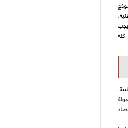
موذج
نية.
 يجب
كله
ية.
دولة
صاد