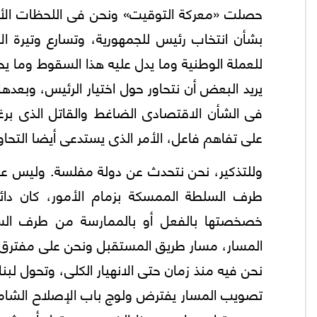
حصلت «معركة التوقيت» ونحن فى اللحظات الأخي
بشأن انتخاب رئيس للجمهورية، وتسارع وتيرة الا
للعملة الوطنية وما يدل عليه هذا السقوط وما يح
يريد البعض أن نتحاور حول اختيار الرئيس، وبعدها
فى الشأن الاقتصادى الضاغط والقاتل الذى برغ
على تفاهم فاعل، الأمر الذى يستدعى أيضا التحاو
وللتذكير، نحن نتحدث عن دولة مفلسة. وليس عن 
طرف السلطة الممسكة بزمام الأمور، كان دائ
خصخصتها بالفعل أو بالممارسة من طرف السلط
المسار، مسار طريق المستقبل ونحن على مفترق طر
نحن فيه منذ زمان حتى الانهيار الكلى، وتحول لبن
تصويب المسار يفترض ولوج باب الإصلاح الشام