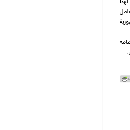
لهذا
شامل
رية
امه
.