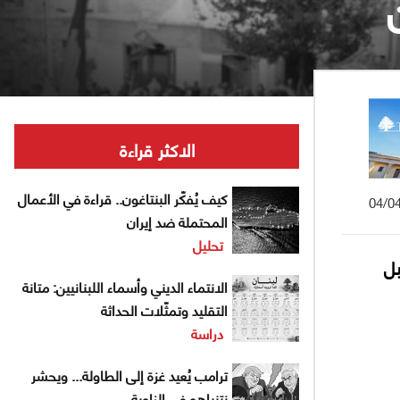
الاكثر قراءة
كيف يُفكّر البنتاغون.. قراءة في الأعمال
04/0
المحتملة ضد إيران
تحليل
بل
الانتماء الديني وأسماء اللبنانيين: متانة
التقليد وتمثّلات الحداثة
دراسة
ترامب يُعيد غزة إلى الطاولة... ويحشر
نتنياهو في الزاوية