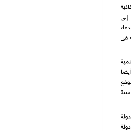
اذية
إلى
قاء
 فى
مية
أيضا
موقع
سية
دولة
دولة