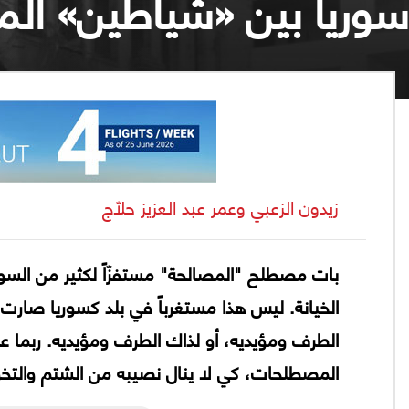
سوريا بين «شياطين» الم
زيدون الزعبي وعمر عبد العزيز حلّاج
بات مصطلح "المصالحة" مستفزّاً لكثير من السوري
الخيانة. ليس هذا مستغرباً في بلد كسوريا صارت 
الطرف ومؤيديه، أو لذاك الطرف ومؤيديه. ربما على
المصطلحات، كي لا ينال نصيبه من الشتم والتخو