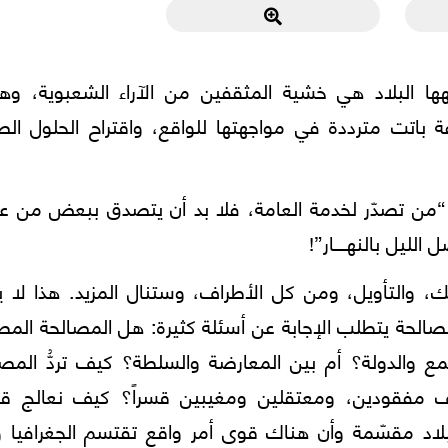
ها البلاد هي خشية المثقفين من الآراء الشعبوية، وه
 باتت مترددة في مواجهتها للواقع، واقتراح الحلول الص
: “من تصدّر لخدمة العامة، فلا بد أن يتصدق ببعض من ع
ليل بالنهــــار”!
 والتأويل، ومن كل الأطراف، وستنال المزيد. هذا لا ي
الحة يتطلب الإجابة عن أسئلة كثيرة: هل المصالحة المط
 والدولة؟ أم بين المعارضة والسلطة؟ كيف تردُّ المصا
ف مفقودين، ومعتقلين ومغيبين قسراً؟ كيف نعالج ق
لاد مقسّمة وأن هناك قوى أمر واقع تقتسم الجغرافيا وت