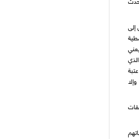
تحدث
 إلى
طية
يعني
الذي
ز عتبة
وإلا
لقات
تهم