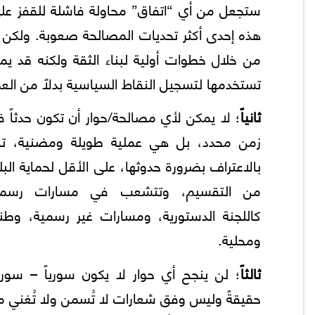
ستجعل من أي “اتفاق” محاولة فاشلة للقفز على 
هذه إحدى أكثر تحديات المصالحة صعوبة. ولكن بد
من خلال خطوات أولية لبناء الثقة ولكنه قد 
تستخدمها لتسجيل النقاط السياسية بدلاً من الع
ثانياً
؛ لا يمكن لأي مصالحة/حوار أن تكون حدثاً 
زمن محدد، بل هي عملية طويلة ومضنية، تبد
بالاعتراف بضرورة حدوثها، على الأقل لحماية البل
من التقسيم، وتتشعب في مسارات رسمي
كاللجنة الدستورية، ومسارات غير رسمية، وطني
ومحلية.
ثالثاً
؛ لن ينجح أي حوار لا يكون سورياً – سوريا
حقيقةً وليس وفق شعارات لا تُسمن ولا تُغني 