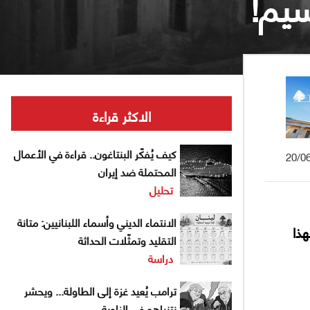
سيم!
الاكثر قراءة
كيف يُفكّر البنتاغون.. قراءة في الأعمال
20/0
المحتملة ضد إيران
تحليل
الانتماء الديني وأسماء اللبنانيين: متانة
ذا
التقليد وتمثّلات الحداثة
دراسة
ترامب يُعيد غزة إلى الطاولة... ويحشر
نتنياهو في الزاوية