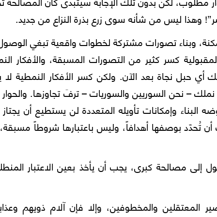
ار مطلوب، لكن بدون تلك الإجابة سيتبدى كأن المصالحة 
”! وهذا ليس من شأنه سوى زرع بذرة النزاع من جديد.
مكنة، وبناء تصورات مشتركة لخطوات واقعية تبغي الوصول
مقبولية كسر كثير من التصورات المسبقة، والأفكار النم
لك أي حبل نجاة بعد الآن. ولكن كسر الأفكار النمطية لا 
 نملك – نحن السوريين والسوريات – ترفَ تجاوزها. والحوار 
الاعتبار معنى وجوهر القرار 2254 بغموضه البناء وإمكانات تأويله المتعددة لن يستطيع أن يجتا
أن تُحدّد بوصفها أهدافاً، وليس باعتبارها شروطاً مسبقة، 
صول إلى مصالحة كبرى، يجب أن يأخذ بعين الاعتبار المنط
لمعتقلين والمخطوفين، وإلا فإن آلام ذويهم وعذابا