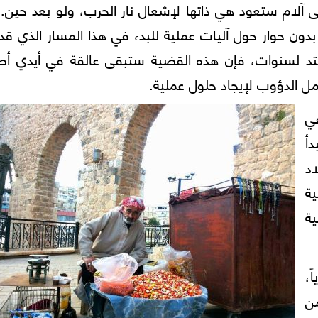
آلام ستعود هي ذاتها لإشعال نار الحرب، ولو بعد حين. 
ون حوار حول آليات عملية للبدء في هذا المسار الذي قد 
يمتد لسنوات، فإن هذه القضية ستبقى عالقة في أيدي أط
مل الدؤوب لإيجاد حلول عملية.
في
أ
اد
ة
ة
ً،
من