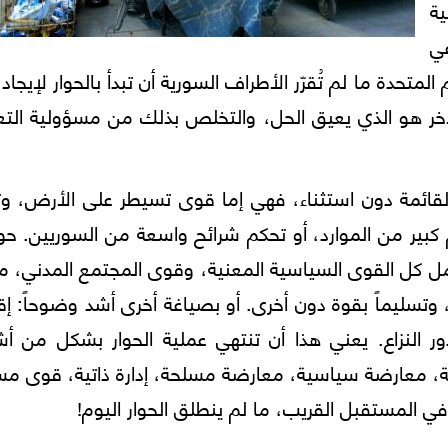
ة
عي
متحدة ما لم تُقرّر الأطراف السورية أن تبدأ بالحوار لإيجاد
خر هو الذي يعيق الحل، والتخلص بذلك من مسؤولية التع
ائمة دون استثناء، فهي إما قوى تسيطر على الأرض، وت
بير من الموارد، أو تحكم شرائح واسعة من السوريين. حوا
 كل القوى السياسية المعنية، وقوى المجتمع المدني، مع
سليماً بقوة دون أخرى. أو بصياغة أخرى أشد وضوحاً: إق
ر النزاع. يعني هذا أن تنتهي عملية الحوار بشكل من أش
، معارضة سياسية، معارضة مسلحة، إدارة ذاتية، قوى مس
، في المستقبل القريب، ما لم ينطلق الحوار اليوم!