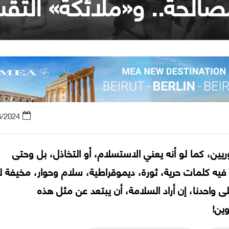
صالحة.. و«ملائكة» التق
6/2024
ين، كما لو أنه يعني الاستسلام، أو التخاذل، بل وحتى
فيه كلمات حرية، ثورة، ديموقراطية، سلام وحوار، مخيفة له
 واحدنا، إن أراد السلامة، أن يبتعد عن مثل هذه
ين!