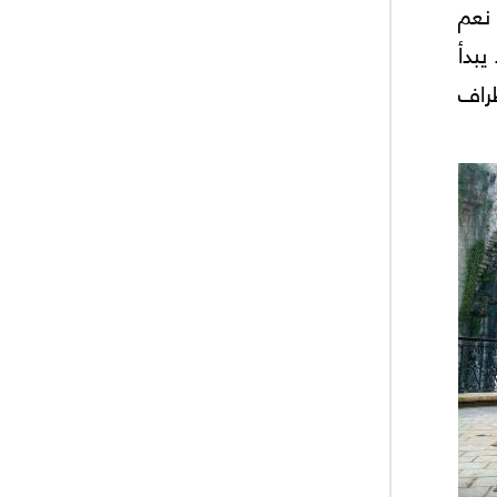
نعم
يبدأ
راف