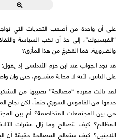
على أن واحدة من أصعب التحديات التي تواجه
“الفيسبوك”، إلى حدّ أن نخب السياسة والثقافة
والضرورية. فما المَخرجُ من هذا المأزق؟
قد نجد الجواب عند ابن حزم الأندلسي إذ يقول
على الناس، لأنه لا محالة مشتــوم، حتى وإن واصل ال
لقد نالت مفردة “مصالحة” نصيبها من التشكيك،
حذفها من القاموس السوري حتماً، لكن نجاح المص
هي بين المجتمعات المتخاصمة؟ أم بين المجتمع
المظالم؟ كيف نتصالح وما زال عشرات الآلا
اللاجئين؟ كيف ستعالج المصالحة حقيقة أن الب