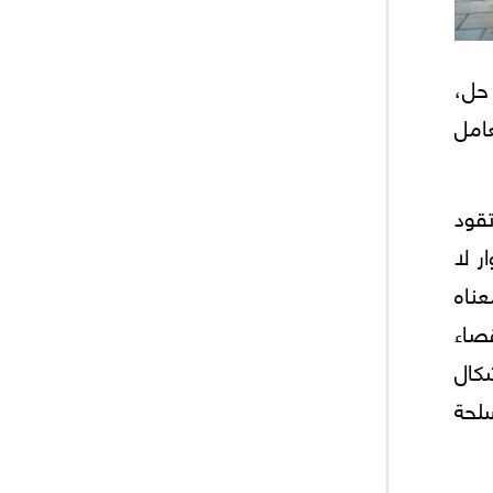
 حل،
امل
قود
ر لا
ناه
صاء
كال
لحة