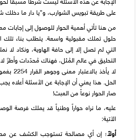
الإجابة عن هذه الأسئلة ليست شرطاً مسبقاً لحو
على طريقة تبويس الشوارب، و”يا دار ما دخلك شر
من هنا تأتي أهمية الحوار للوصول إلى إجابات م
حلول تملك مقبولية واسعة. يتطلب بناء تلك ال
التي لم تصل إلا إلى حافة الهاوية، ونكاد لا نم
التحليق في عالم المُثل، فهناك مُحدّدات وأطرٌ لا
لا يأخذ ب
الحل. هذا يعني أن الإجابة عن الأسئلة أعلاه يجب 
صار الحوار نوعاً من العبث!
عليه، ما نراه حواراً وطنياً قد يملك فرصة الو
الآتية:
أولاً
؛ إن أي مصالحة تستوجب الكشف عن مصير ا