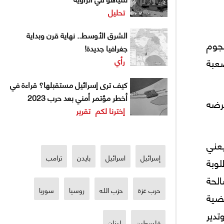
تحليل
الشرق الأوسط.. نهاية قرن وبداية
جوم
جغرافيا جديدة!
عبة
رأي
كيف ترى إسرائيل مستقبلها؟ قراءة في
أخطر مؤتمر أمني بعد حرب 2023
رضه
إخترنا لكم
تقرير
عني
إسرائيل
اسرائيل
بايدن
ترامب
لوبة
لحة
حرب غزة
حزب الله
روسيا
سوريا
ضية
دير
فلسطين
لبنان