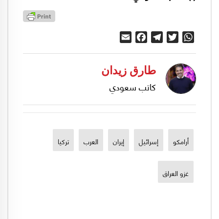
Email
Facebook
Telegram
Twitter
WhatsApp
طارق زيدان
كاتب سعودي
أرامكو
إسرائيل
إيران
العرب
تركيا
غزو العراق