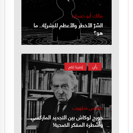
مالك أبو حمدان
السّرّ الأخطر والأعظم للبشريّة.. ما
هو؟
رأي
إخترنا لكم
طنوس شلهوب
جورج لوكاش بين التجديد الماركسي
وأسْطرة المفكر الضحية!