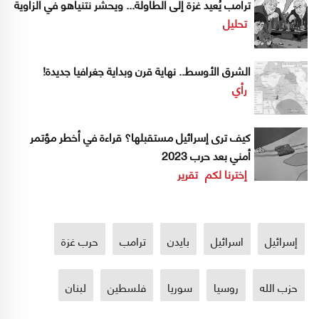
ترامب يُعيد غزة إلى الطاولة... ويحشر نتنياهو في الزاوية
تحليل
الشرق الأوسط.. نهاية قرن وبداية جغرافيا جديدة!
رأي
كيف ترى إسرائيل مستقبلها؟ قراءة في أخطر مؤتمر
أمني بعد حرب 2023
إخترنا لكم
تقرير
إسرائيل
اسرائيل
بايدن
ترامب
حرب غزة
حزب الله
روسيا
سوريا
فلسطين
لبنان