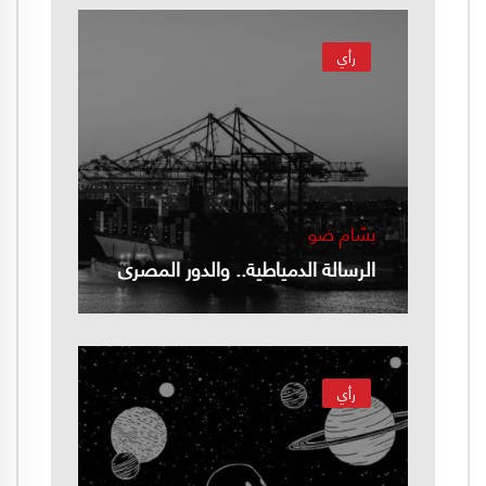
رأي
بسّام ضو
الرسالة الدمياطية.. والدور المصري
رأي