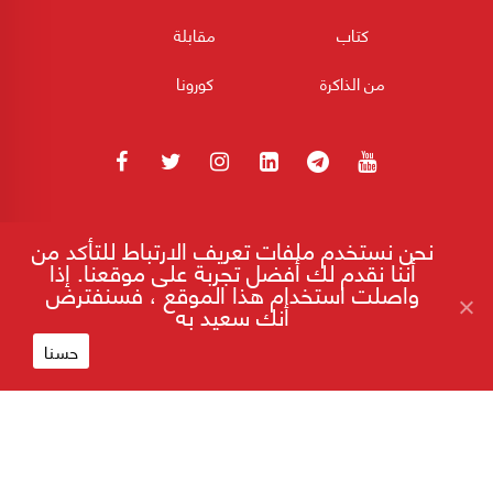
كتاب
مقابلة
من الذاكرة
كورونا
180POST جميع الحقوق محفوظة 2026
نحن نستخدم ملفات تعريف الارتباط للتأكد من
أننا نقدم لك أفضل تجربة على موقعنا. إذا
واصلت استخدام هذا الموقع ، فسنفترض
أنك سعيد به
إقرأ على موقع 180
ظريف: إيران منفتحة على التفاوض مع واشنطن
من أجل استقرار المنطقة
حسنا