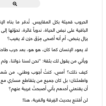
الحروب قميئة بكل المقاييس. تُدمّر ما بناه الإ
الباقية على نبض الحياة، ندوباً غائرة، تحوّلها إل
يزال ينبض، أم أنه أضحى مِزَقَ حزن لا يغيب؟
لا يعود الإنسان كما كان، هو هو، بعد حرب طاحنة 
ويأتي من يقول لك بثقة: “نحن لسنا ذواتنا، ولم ن
كيف ذلك؟ أمسِ، كنتُ أجوب وطني، من شماله 
واطمئنان؛ بل كان جميع من يتقاطع مساري مع مسا
أن يقنعني أحدهم بأني أصبحتُ غريبة عنهم؟
لن أقتنع بحديث الفِرقة والغربة، هذا!