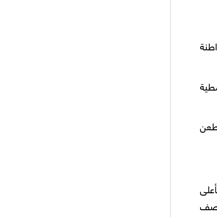
اطنة
طية
طعن
أعلى
نصف