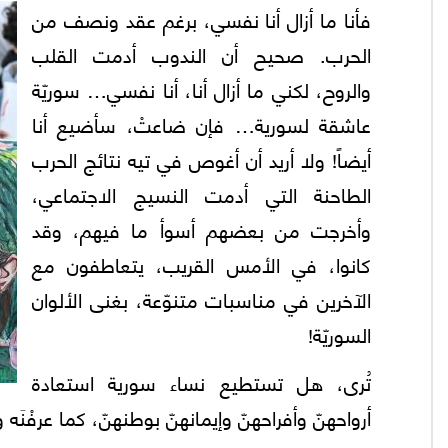
فأنا ما أزال أنا نفسي، برغم عقد ونصف من
الحرب. صحيح أن الندوب أدمت القلب
والروح، لكني ما أزال أنا، أنا نفسي… سوريّة
عاشقة لسورية… فإن ضاعتْ، سأضيع أنا
أيضاً! ولا أريد أن أغوص في تيه نتائج الحرب
الطاحنة التي أدمت النسيج الاجتماعي،
وأخرجت من بعضهم أسوأ ما فيهم، وقد
كانوا، في الأمس القريب، يتعاطفون مع
الآخرين في مناسبات متنوّعة، بغنى الألوان
السوريّة!
تُرى، هل تستطيع نساء سورية استعادة
أرواحهنّ وأفراحهنّ وإيمانهنّ بوطنهنّ، كما عرفْنَه