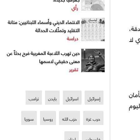
رأي
الانتماء الديني وأسماء اللبنانيين: متانة
دقة،
التقليد وتمثّلات الحداثة
ي لا
دراسة
حين تهرب اللاعبة المغربية فرح بحثاً عن
معنى حقيقي لاسمها
تقرير
مان
إسرائيل
اسرائيل
بايدن
ترامب
ليوم
حرب غزة
حزب الله
روسيا
سوريا
فلسطين
لبنان