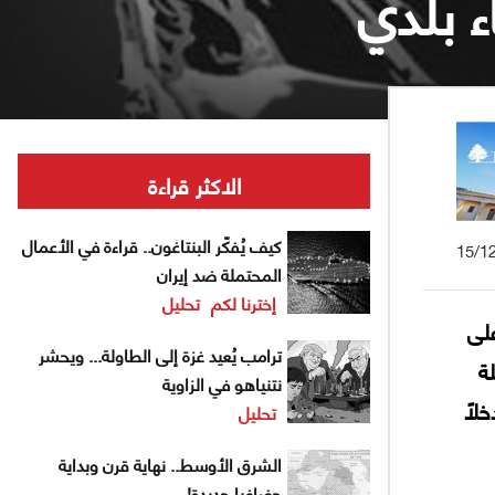
ء بلدي
الاكثر قراءة
كيف يُفكّر البنتاغون.. قراءة في الأعمال
15/1
المحتملة ضد إيران
إخترنا لكم
تحليل
لى
ترامب يُعيد غزة إلى الطاولة... ويحشر
ة
نتنياهو في الزاوية
لاً
تحليل
الشرق الأوسط.. نهاية قرن وبداية
جغرافيا جديدة!