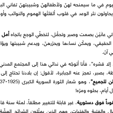
ليوم في ما سيمنحه لهنّ ولأطفالهنّ وشبيبتهنّ تفاني الب
اولون نثر الوعد في قلوب أثقلتْها الهموم والنوائب وأو
 عانَيْنَ بصمت وصبر وتحمُّل، لتخطّي الوجع باتجاه
أمل
ي
الحقيقي، ويمكّن نساءها ويحرّرهنّ، ويدعم شبيبتها ويؤاز
 آنْ.
 إلا قشره”، فأنا أتوجّه في ندائي هذا إلى المجتمع المدن
، بصبر، تعجز عنه الجبابرة، لأقول: إن بلادنا تحتاج إلى
ن للجميع”
أيام، بحلوه ومرّه!
نوداً فوق دستورية
، غير قابلة للتغيير مطلقاً، لمئة سنة قا
 والفتية والفتيات، وهم الذين يمثّلون الشرائح الهشّة