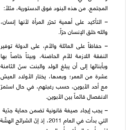
المجتمع. من هذه البنود فوق الدستورية، مثلاً:
– التأكيد على أهمية تحرّر المرأة لأنها إنسان،
والله خلق الإنسان حرّاً.
– حفاظاً على العائلة والأم، على الدولة توفير
النفقة اللازمة للأم الحاضنة، وبيتاً خاصاً بها
وبأبنائها إلى أن يبلغ الولد والبنت سنّ الثامنة
عشرة من العمر؛ وبعدها، يختار الأولاد العيش
مع أحد الأبوين، حسب رغبتهم، في حال استمرّ
الانفصال قائماً بين الأبوين.
– يجب إيجاد صيغة قانونية تضمن حماية جدّية لل
التي بدأت في العام 2011، إذ
إنْ صلُحت المرأة صلُح المجتمع.