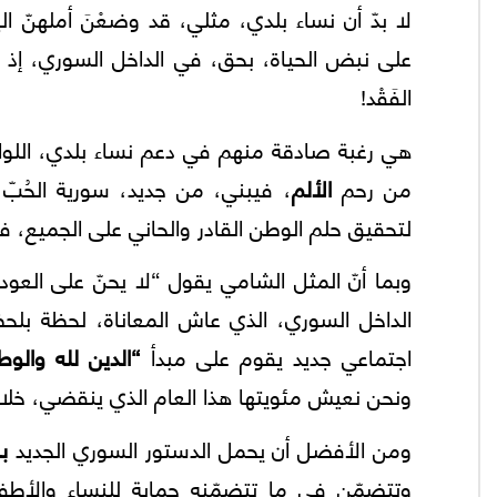
لا بدّ أن نساء بلدي، مثلي، قد وضعْنَ أملهنّ ا
على نبض الحياة، بحق، في الداخل السوري، إذ يح
الفَقْد!
هي رغبة صادقة منهم في دعم نساء بلدي، اللواتي
من رحم
الألم
، فيبني، من جديد، سورية الحُبّ 
لتحقيق حلم الوطن القادر والحاني على الجميع، في
وبما أنّ المثل الشامي يقول “لا يحنّ على العود
الداخل السوري، الذي عاش المعاناة، لحظة بلحظة
اجتماعي جديد يقوم على مبدأ
“الدين لله
والوط
ونحن نعيش مئويتها هذا العام الذي ينقضي، خلال 
ومن الأفضل أن يحمل الدستور السوري الجديد
ب
وتتضمّن في ما تتضمّنه حماية للنساء والأطفال