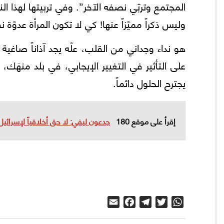
المجتمع وتربّي نصفه الآخر”. وفي تربيتها لهذا ال
وليس ذكراً مميّزاً عنها! كي لا تكون المرأة عدوّة
هو نداء وجداني من القلب، علّه يجد آذاناً صاغي
على التأثير في التغيير الإيجابي، في بلد منهَ
يجترح الحلول دائماً.
إقرأ على موقع 180
جدعون ليفي: لا حق أخلاقياً لإسرائي
Email
Facebook
Telegram
Twitter
WhatsApp