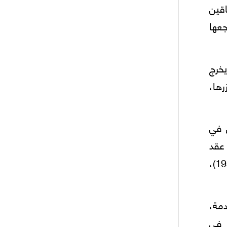
اقين
جعها
خرج
رها،
ي في
 عقد
، وهو شعار الثورة السورية الكبرى (1925-1937)،
دمة،
 في