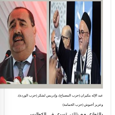
عبد الإله بنكيران (حزب المصباح)، وإدريس لشكر (حزب الوردة)،
وعزيز أخنوش (حزب الحمامة)
بالتوازي مع ذلك، تسري في الكواليس