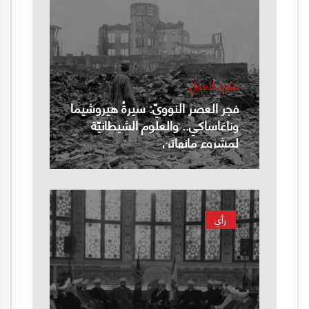
مازن الغول
فجر العصر النوويّ: سيرةُ هيروشيما
وناغاساكي.. والعلوم الشيطانيّة
لمشروع مانهاتن
رأي