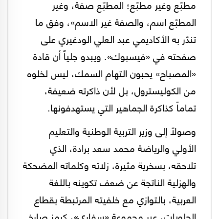
مطبّع وغير مطبّع؛ المطبّع صفة، وغير
المطبّع اسم، والصفة غير الاسم»، وفق ما
تندّر به الأكاديمي عبد العلي الودغيري على
صفحته في «فيسبوك». ويبدو جلياً أن قادة
«المصباح» يحبون التهام السمك، ليس لخلوه
من الكوليسترول، بل لأن ذاكرته ضعيفة،
تماماً كذاكرة الجماهير التي يستهدفونها.
وصولاً إلى وزير التربية الوطنية والتعليم
الأولي والرياضة محمد سعد برادة، الذي
تلاحقه، بسخرية مثيرة، زلاته وكلماته المضحكة
والهزلية الناتجة عن ضعف تكوينه باللغة
العربية، بالتوازي مع خلفيته المرتبطة بقطاع
الحلويات، عبر مجموعة «سفاري»، كرمز صارخ