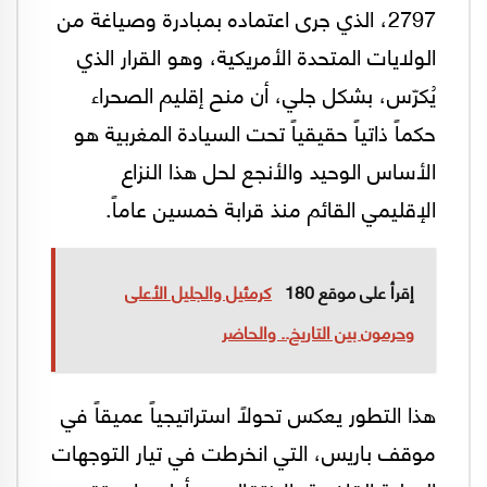
2797، الذي جرى اعتماده بمبادرة وصياغة من
الولايات المتحدة الأمريكية، وهو القرار الذي
يُكرّس، بشكل جلي، أن منح إقليم الصحراء
حكماً ذاتياً حقيقياً تحت السيادة المغربية هو
الأساس الوحيد والأنجع لحل هذا النزاع
الإقليمي القائم منذ قرابة خمسين عاماً.
إقرأ على موقع 180
كرمئيل والجليل الأعلى
وحرمون بين التاريخ.. والحاضر
هذا التطور يعكس تحولاً استراتيجياً عميقاً في
موقف باريس، التي انخرطت في تيار التوجهات