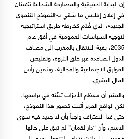
إن البداية الحقيقية والمصارحة الشجاعة تكمنان
في إعلان إفلاس ما سُمّي بـ«النموذج التنموي
الجديد»، الذي قُدّم كخارطة طريق استراتيجية
لتوجيه السياسات العمومية في أفق عام
2035، بغية الانتقال بالمغرب إلى مصاف
الدول الصاعدة عبر خلق الثروة، وتقليص
الفوارق الاجتماعية والمجالية، وتثمين رأس
المال البشري.
والمثير أن معظم الأحزاب تبنّته في برامجها،
لكن الواقع المرير أثبت قصور هذا النموذج،
حتى غدا الاعتراف واجباً بأن لا جديد فيه سوى
الاسم، وأن “دار لقمان” لم تبقَ على حالها
فحسب، بل باتت تتداعى لتتحول بهدوء إلى