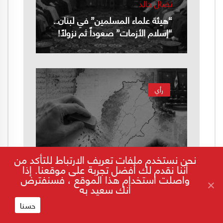
نضال خالد
“هيئة علماء المسلمين” في لبنان..
“إسلام الأزمات” صعوداً ثم نزولاً!
رأي
نحن نستخدم ملفات تعريف الارتباط للتأكد من
طليع كمال حمدان
أننا نقدم لك أفضل تجربة على موقعنا. إذا
ما بعد المقاومة.. صراع النخب على
واصلت استخدام هذا الموقع ، فسنفترض
تعريف هوية لبنان
أنك سعيد به
حسنا