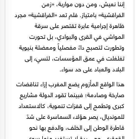
إننا نعيش، ومن دون مواربة، «زمن
الفراقشية» بامتياز. فلم تعد «الفراقشية» مجرد
ظاهرة إجرامية عابرة تقتصر على سرقة
المواشي في القرى والبوادي، بل تحورت
وتطورت لتصبح داءً مفصلياً ومعضلة بنيوية
تغلغلت في عمق المؤسسات، لتسيء إلى
البلاد والعباد على حد سواء.
هذا الواقع المأزوم يضع المغرب إزاء تناقضات
صارخة وصادمة؛ فبينما تقود الدولة مشاريع
كبرى وتطمح إلى قفزات تنموية، كالاستعداد
للمونديال، يصر هؤلاء السماسرة على شدّ
قاطرة الوطن إلى الخلف، والدفع بها نحو
القهقرى، وهي ردة لا تستفيد منها سوى