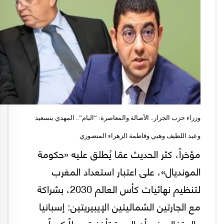
وزراء حزب الجرار.. الأصالة والمعاصرة: “البام”.. المهدي بنسعيد
وعبد اللطيف وهبي وفاطمة الزهراء المنصوري
مؤخراً، كثر الحديث عمّا يُطلق عليه «حكومة
المونديال»، على اعتبار استعداد المغرب
لتنظيم نهائيات كأس العالم 2030، بشراكة
مع الجارتين الشماليتين الإيبيريتين: إسبانيا
والبرتغال. غير أن الحيرة تأخذ قسطاً كبيراً من