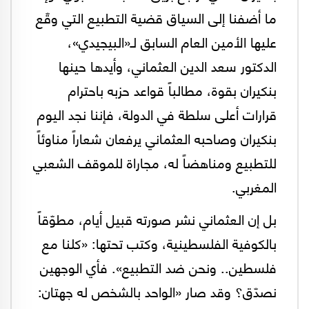
ما أضفنا إلى السياق قضية التطبيع التي وقّع
عليها الأمين العام السابق لـ«البيجيدي»،
الدكتور سعد الدين العثماني، وأيدها حينها
بنكيران بقوة، مطالباً قواعد حزبه باحترام
قرارات أعلى سلطة في الدولة، فإننا نجد اليوم
بنكيران وصاحبه العثماني يرفعان شعاراً مناوئاً
للتطبيع ومناهضاً له، مجاراة للموقف الشعبي
المغربي.
بل إن العثماني نشر صورته قبيل أيام، مطوّقاً
بالكوفية الفلسطينية، وكتب تحتها: «كلنا مع
فلسطين.. ونحن ضد التطبيع». فأي الوجهين
نصدّق؟ وقد صار «الواحد بالشخص له جهتان: