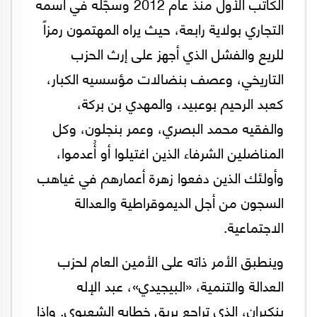
الكاتب الأول منذ عام 2012 وسجّله في اسمه
التجاري بولاية رابعة، حيث يراه المهتمون رمزاً
للريع والفشل الذي أجهز على إرث الحزب
التاريخي، وعصف بنضالات مؤسسيه الكبار،
كعبد الرحيم بوعبيد، والمهدي بن بركة،
والفقيه محمد البصري، وعمر بنجلون، وكل
المناضلين الشرفاء الذين اغتيلوا أو أُعدموا،
وأولئك الذين دفعوا زهرة أعمارهم في غياهب
السجون من أجل الديموقراطية والعدالة
الاجتماعية.
وينطبق الأمر ذاته على الأمين العام لحزب
العدالة والتنمية، «البيجيدي»، عبد الإله
بنكيران، الذي تراجع بريق خطابه الشعبوي. وإذا