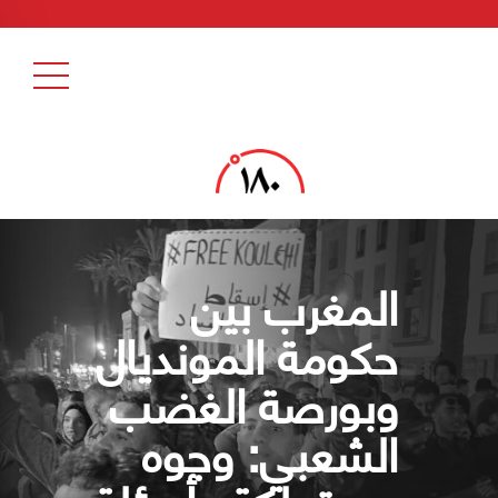
المغرب بين
حكومة المونديال
وبورصة الغضب
الشعبي: وجوه